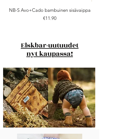
NB-S Avo+Cado bambuinen sisävaippa
Price
€11.90
Elskbar-uutuudet
nyt kaupassa!