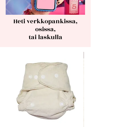
Heti verkkopankissa,
osissa,
tai laskulla
Uutuus