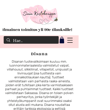
Ilmainen toimitus yli 99e tilauksille!
Disana
Disanan tuotevalikoimaan kuuluu mm.
luonnonmateriaaleista valmistetut vaipat,
villahousut, silkkiliinat, villapeitot, unipussit ja
liivinsuojat (osa tuotteista vain
ennakkotilauksen kautta). Tuotteet
valmistetaan vain parhaista raaka-aineista,
joiden erät tutkitaan joka kerta varmistaakseen
parhaat ja puhtaimmat tuotteet. Kaikki tuotteet
valmistetaan Saksassa. Disana on toisen polven
perheyritys, jonka työntekijät ja
yhteistyökumppanit ovat suurimmaksi osaksi
ollut alusta asti mukana. Disana noudattaa
erittäin tarkkoja ekologisia ja eettisiä