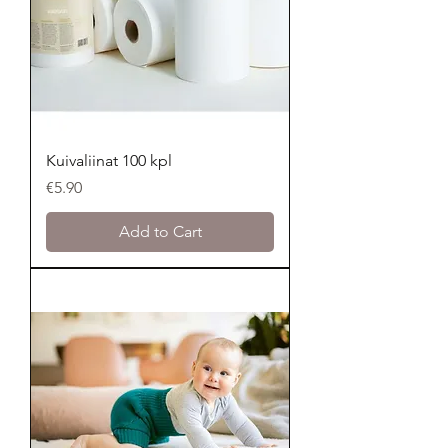
Kuivaliinat 100 kpl
Price
€5.90
Add to Cart