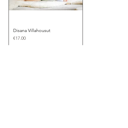
Disana Villahousut
Price
€17.00
Add to Cart