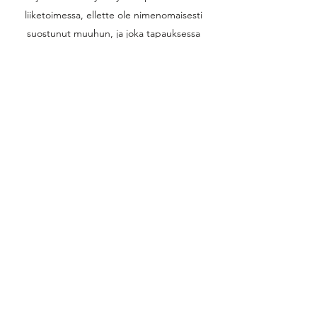
liiketoimessa, ellette ole nimenomaisesti
suostunut muuhun, ja joka tapauksessa
siten, että teille ei aiheudu suoritusten
palauttamisesta kustannuksia.
Teidän on lähetettävä tavarat takaisin
viivytyksettä ja viimeistään 14 päivän kuluttua
peruuttamisilmoituksen tekemisestä.
Määräaikaa on noudatettu, jos lähetätte
tavarat takaisin ennen kyseisen 14 päivän
määräajan päättymistä.
Tuotteet saa avata paketista, mutta ne on
palautettava alkuperäisessä kunnossa.
Lunastamaton paketti
Lunastamatta jättäminen ei ole sama asia
kuin palautus tai peruutus. Lunastamatta
jätetystä paketista, josta ei ole tehty erillistä