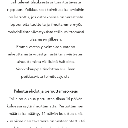
vaihtelevat tilauksesta ja toimitustavasta
riippuen. Poikkeukset toimitusaika-arvioihin
on kerrottu, jos ostoskorissa on varastosta
loppuneita tuotteita ja ilmoitamme myös
mahdollisista viivästyksistä teille välittömästi
tilaamisen jälkeen.
Emme vastaa ylivoimaisen esteen
aiheuttamista viivästymisistä tai viivästysten
aiheuttamista välillisistä haitoista.
Verkkokauppa tiedottaa sivuillaan
poikkeavista toimitusajoista.
Palautusehdot ja
peruuttamisoikeus
Teillä on oikeus peruuttaa tilaus 14 päivän
kuluessa syytä ilmoittamatta. Peruuttamisen
määräaika päättyy 14 päivän kuluttua siitä,
kun viimeinen tavaraerä on vastaanotettu tai