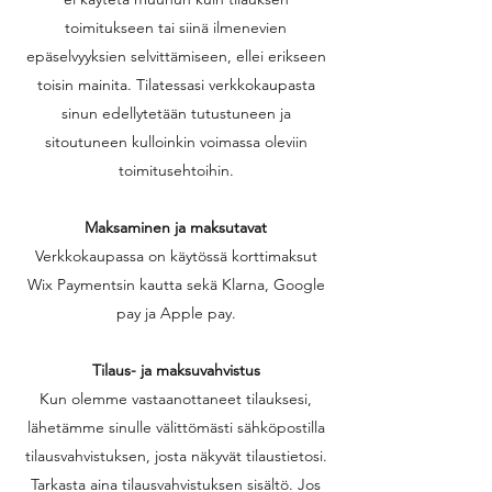
toimitukseen tai siinä ilmenevien
epäselvyyksien selvittämiseen, ellei erikseen
toisin mainita. Tilatessasi verkkokaupasta
sinun edellytetään tutustuneen ja
sitoutuneen kulloinkin voimassa oleviin
toimitusehtoihin.
Maksaminen ja maksutavat
Verkkokaupassa on käytössä korttimaksut
Wix Paymentsin kautta sekä Klarna, Google
pay ja Apple pay.
Tilaus- ja maksuvahvistus
Kun olemme vastaanottaneet tilauksesi,
lähetämme sinulle välittömästi sähköpostilla
tilausvahvistuksen, josta näkyvät tilaustietosi.
Tarkasta aina tilausvahvistuksen sisältö. Jos