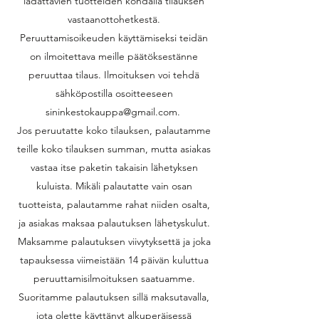
ladattavien tuotteiden kohdalla tilauksen
vastaanottohetkestä.
Peruuttamisoikeuden käyttämiseksi teidän
on ilmoitettava meille päätöksestänne
peruuttaa tilaus. Ilmoituksen voi tehdä
sähköpostilla osoitteeseen
sininkestokauppa@gmail.com
.
Jos peruutatte koko tilauksen, palautamme
teille koko tilauksen summan, mutta asiakas
vastaa itse paketin takaisin lähetyksen
kuluista. Mikäli palautatte vain osan
tuotteista, palautamme rahat niiden osalta,
ja asiakas maksaa palautuksen lähetyskulut.
Maksamme palautuksen viivytyksettä ja joka
tapauksessa viimeistään 14 päivän kuluttua
peruuttamisilmoituksen saatuamme.
Suoritamme palautuksen sillä maksutavalla,
jota olette käyttänyt alkuperäisessä