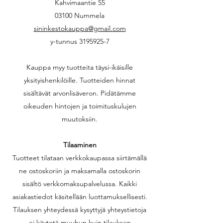
Kahvimaantie 55
03100 Nummela
sininkestokauppa@gmail.com
y-tunnus 3195925-7
Kauppa myy tuotteita täysi-ikäisille
yksityishenkilöille. Tuotteiden hinnat
sisältävät arvonlisäveron. Pidätämme
oikeuden hintojen ja toimituskulujen
muutoksiin.
Tilaaminen
Tuotteet tilataan verkkokaupassa siirtämällä
ne ostoskoriin ja maksamalla ostoskorin
sisältö verkkomaksupalvelussa. Kaikki
asiakastiedot käsitellään luottamuksellisesti.
Tilauksen yhteydessä kysyttyjä yhteystietoja
ei käytetä muuhun kuin tilauksen