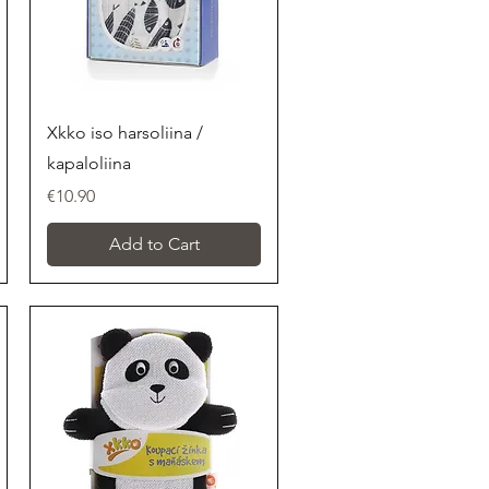
Quick View
Xkko iso harsoliina /
kapaloliina
Price
€10.90
Add to Cart