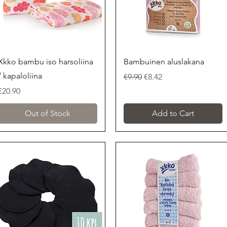
Quick View
Quick View
Xkko bambu iso harsoliina
Bambuinen aluslakana
/ kapaloliina
Regular Price
Sale Price
€9.90
€8.42
Price
€20.90
Out of Stock
Add to Cart