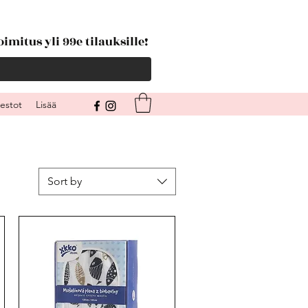
imitus yli 99e tilauksille!
kestot
Lisää
Sort by