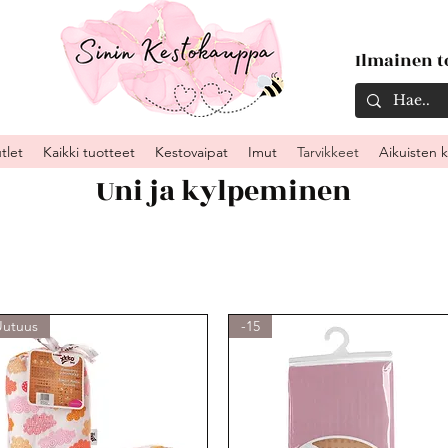
Ilmainen to
tlet
Kaikki tuotteet
Kestovaipat
Imut
Tarvikkeet
Aikuisten 
Uni ja kylpeminen
Uutuus
-15