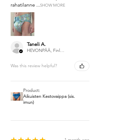
rahatilanne ...
SHOW MORE
Taneli A.
HEVONPÄÄ, Finland
Was this review helpful?
Product:
Aikuisten Kestovaippa (sis.
imun)
★
★
★
★
★
1 month ago