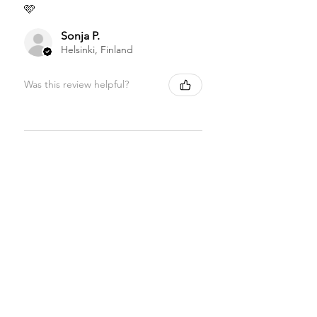
🩷
Sonja P.
Helsinki, Finland
Was this review helpful?
★
★
★
★
★
1 month ago
Highly recommended!
Sonja P.
Helsinki, Finland
Was this review helpful?