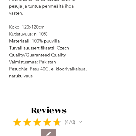
pesuja ja tuntua pehmeältä ihoa
vasten.
Koko: 120x120cm
Kutistuvuus: n. 10%
Materiaali: 100% puuvilla
Turvallisuussertifikaatti: Czech
Quality/Guaranteed Quality
Valmistusmaa: Pakistan
Pesuohje: Pesu 40C, ei kloorivalkaisua,
narukuivaus
Reviews
★
★
★
★
★
470
470