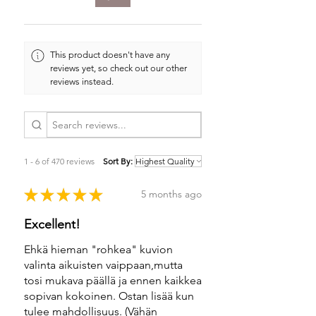
This product doesn't have any
reviews yet, so check out our other
reviews instead.
1 - 6 of 470 reviews
Sort By:
★
★
★
★
★
5 months ago
Excellent!
Ehkä hieman "rohkea" kuvion
valinta aikuisten vaippaan,mutta
tosi mukava päällä ja ennen kaikkea
sopivan kokoinen. Ostan lisää kun
tulee mahdollisuus. (Vähän