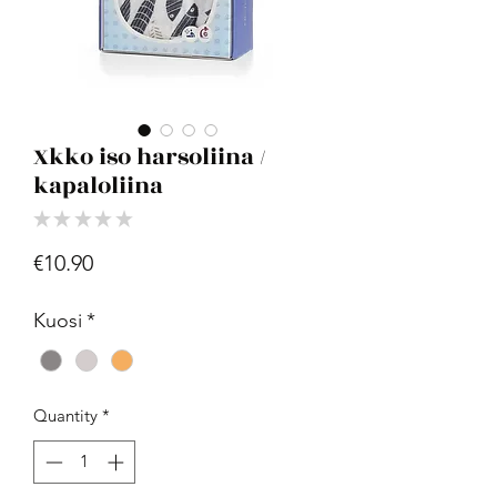
Xkko iso harsoliina /
kapaloliina
★
★
★
★
★
0
Price
€10.90
Kuosi
*
Quantity
*