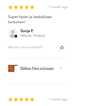
★
★
★
★
★
1 month ago
Super hyvän ja laadukkaan
tuntuinen!
Sonja P.
Helsinki, Finland
Was this review helpful?
Elskbar Pieni pul-pussi
★
★
★
★
★
1 month ago