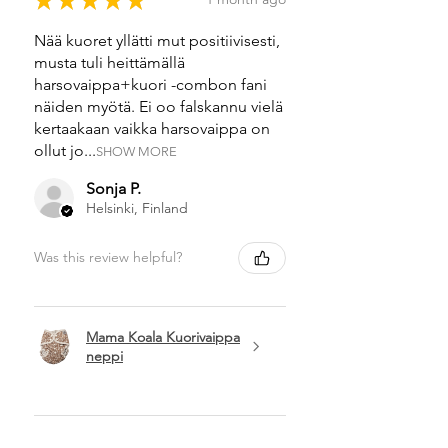
Nää kuoret yllätti mut positiivisesti,
musta tuli heittämällä
harsovaippa+kuori -combon fani
näiden myötä. Ei oo falskannu vielä
kertaakaan vaikka harsovaippa on
ollut jo...
SHOW MORE
Sonja P.
Helsinki, Finland
Was this review helpful?
Mama Koala Kuorivaippa
neppi