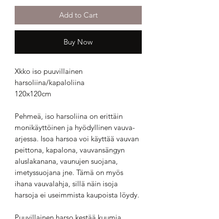
Add to Cart
Buy Now
Xkko iso puuvillainen
harsoliina/kapaloliina
120x120cm
Pehmeä, iso harsoliina on erittäin
monikäyttöinen ja hyödyllinen vauva-
arjessa. Isoa harsoa voi käyttää vauvan
peittona, kapalona, vauvansängyn
aluslakanana, vaunujen suojana,
imetyssuojana jne. Tämä on myös
ihana vauvalahja, sillä näin isoja
harsoja ei useimmista kaupoista löydy.
Puuvillainen harso kestää kuumia