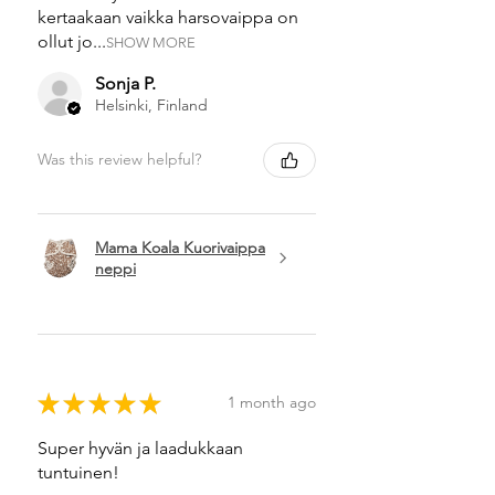
kertaakaan vaikka harsovaippa on
ollut jo...
SHOW MORE
Sonja P.
Helsinki, Finland
Was this review helpful?
Mama Koala Kuorivaippa
neppi
★
★
★
★
★
1 month ago
Super hyvän ja laadukkaan
tuntuinen!