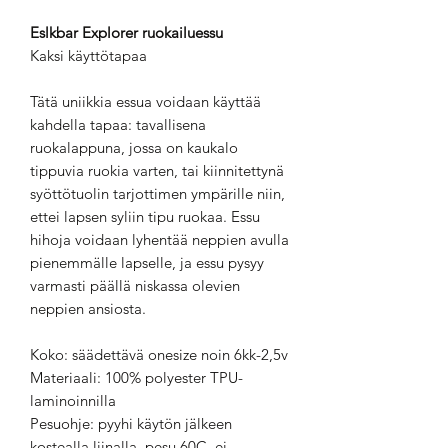
Eslkbar Explorer ruokailuessu
Kaksi käyttötapaa
Tätä uniikkia essua voidaan käyttää
kahdella tapaa: tavallisena
ruokalappuna, jossa on kaukalo
tippuvia ruokia varten, tai kiinnitettynä
syöttötuolin tarjottimen ympärille niin,
ettei lapsen syliin tipu ruokaa. Essu
hihoja voidaan lyhentää neppien avulla
pienemmälle lapselle, ja essu pysyy
varmasti päällä niskassa olevien
neppien ansiosta.
Koko: säädettävä onesize noin 6kk-2,5v
Materiaali: 100% polyester TPU-
laminoinnilla
Pesuohje: pyyhi käytön jälkeen
kostealla liinalla, pesu 60C, ei