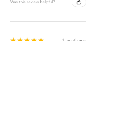
Was this review helpful?
★
★
★
★
★
1 month ago
Highly recommended!
Sonja P.
Helsinki, Finland
Was this review helpful?
Sappisaippua
nestemäinen