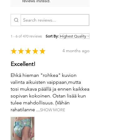
reviews instead.
1 - 6 of 470 reviews
Sort By:
★
★
★
★
★
4 months ago
Excellent!
Ehkä hieman "rohkea" kuvion
valinta aikuisten vaippaan,mutta
tosi mukava päällä ja ennen kaikkea
sopivan kokoinen. Ostan lisää kun
tulee mahdollisuus. (Vähän
rahatilanne ...
SHOW MORE