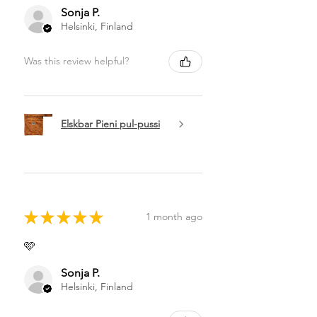
Sonja P.
Helsinki, Finland
Was this review helpful?
Elskbar Pieni pul-pussi
★
★
★
★
★
1 month ago
🩷
Sonja P.
Helsinki, Finland