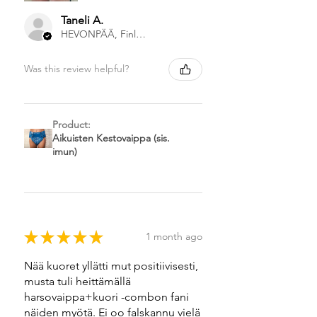
Taneli A.
HEVONPÄÄ, Finland
Was this review helpful?
Product:
Aikuisten Kestovaippa (sis.
imun)
★
★
★
★
★
1 month ago
Nää kuoret yllätti mut positiivisesti,
musta tuli heittämällä
harsovaippa+kuori -combon fani
näiden myötä. Ei oo falskannu vielä