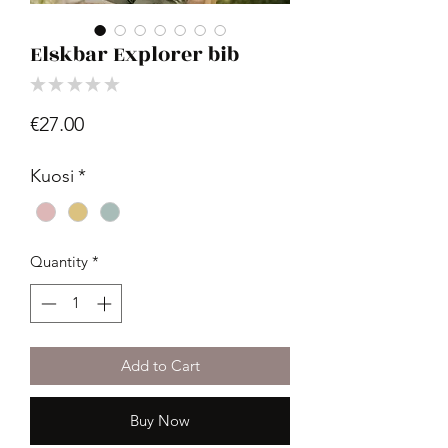
Elskbar Explorer bib
★
★
★
★
★
0
Price
€27.00
Kuosi
*
Quantity
*
Add to Cart
Buy Now