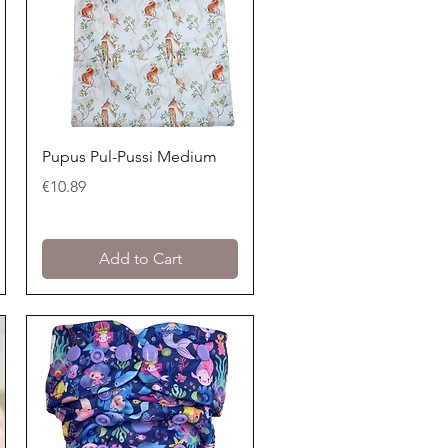
Quick View
Pupus Pul-Pussi Medium
Price
€10.89
Add to Cart