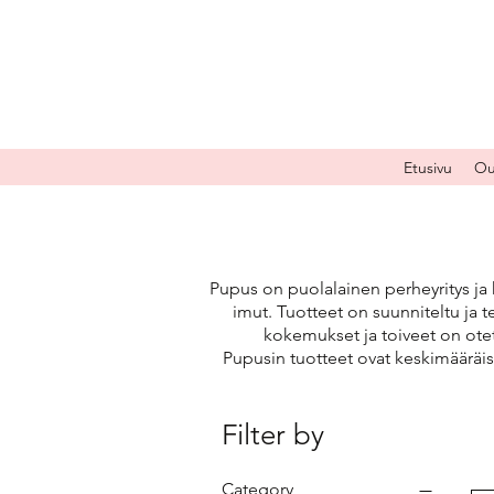
Etusivu
Ou
Pupus on puolalainen perheyritys ja 
imut. Tuotteet on suunniteltu ja t
kokemukset ja toiveet on otet
Pupusin tuotteet ovat keskimääräi
Filter by
Category