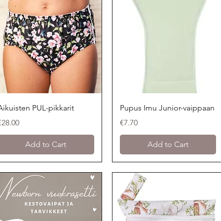
Quick View
Quick View
Aikuisten PUL-pikkarit
Pupus Imu Junior-vaippaan
Price
Price
€28.00
€7.70
Add to Cart
Add to Cart