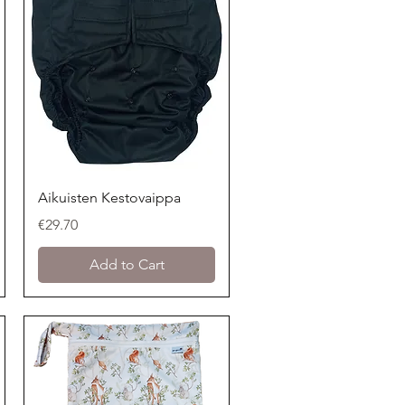
Quick View
Aikuisten Kestovaippa
Price
€29.70
Add to Cart