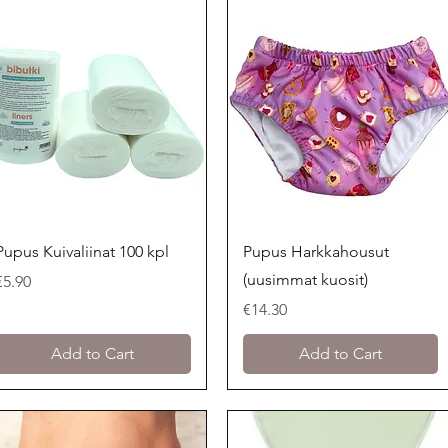
Quick View
Quick View
Pupus Kuivaliinat 100 kpl
Pupus Harkkahousut
(uusimmat kuosit)
Price
€5.90
Price
€14.30
Add to Cart
Add to Cart