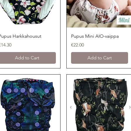
Quick View
Quick View
Pupus Harkkahousut
Pupus Mini AIO-vaippa
Price
Price
€14.30
€22.00
Add to Cart
Add to Cart