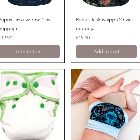
Quick View
Quick View
Pupus Taskuvaippa 1 rivi
Pupus Taskuvaippa 2 riviä
neppejä
neppejä
Price
Price
€19.90
€19.90
Add to Cart
Add to Cart