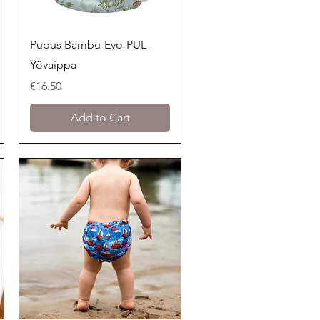
Quick View
Pupus Bambu-Evo-PUL-
Yövaippa
Price
€16.50
Add to Cart