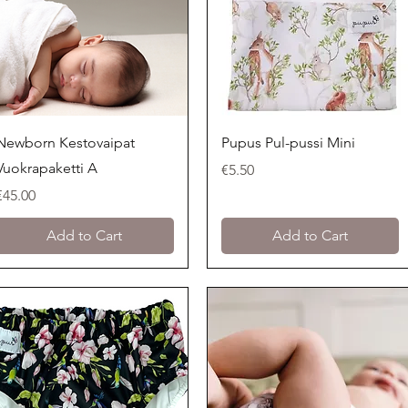
Quick View
Quick View
Newborn Kestovaipat
Pupus Pul-pussi Mini
Vuokrapaketti A
Price
€5.50
Price
€45.00
Add to Cart
Add to Cart