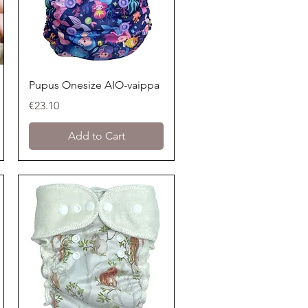
Quick View
Pupus Onesize AIO-vaippa
Price
€23.10
Add to Cart