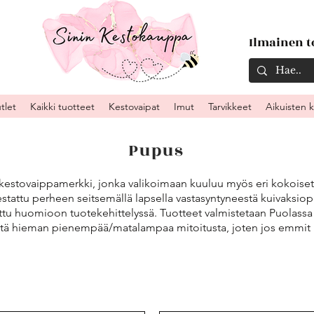
Ilmainen to
tlet
Kaikki tuotteet
Kestovaipat
Imut
Tarvikkeet
Aikuisten 
Pupus
kestovaippamerkki, jonka valikoimaan kuuluu myös eri kokoiset pu
estattu perheen seitsemällä lapsella vastasyntyneestä kuivaksiop
tu huomioon tuotekehittelyssä. Tuotteet valmistetaan Puolassa k
stä hieman pienempää/matalampaa mitoitusta, joten jos emmit ka