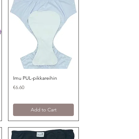
Quick View
Imu PUL-pikkareihin
Price
€6.60
Add to Cart