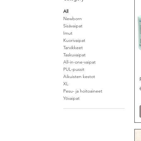
All
Newborn
Sisävaipat
Imut
Kuorivaipat
Tarvikkeet
Taskuvaipat
All-in-one-vaipat
PUL-pussit
Aikuisten kestot
XL
Pesu- ja hoitoaineet
Yövaipat