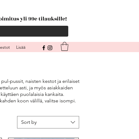
imitus yli 99e tilauksille!
kestot
Lisää
l-pussit, naisten kestot ja erilaiset
etteluun asti, ja myös asiakkaiden
äyttäen puolalaisia kankaita.
hden koon välillä, valitse isompi.
Sort by