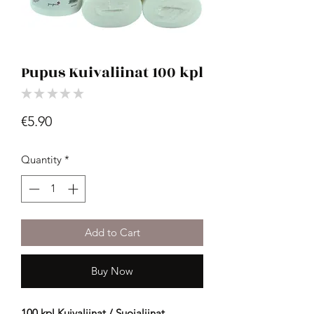
Pupus Kuivaliinat 100 kpl
★
★
★
★
★
0
Price
€5.90
Quantity
*
Add to Cart
Buy Now
100 kpl Kuivaliinat / Suojaliinat