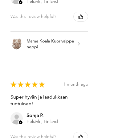
Helsinki, Finland
Was this review helpful?
Mama Koala Kuorivaippa
neppi
★
★
★
★
★
1 month ago
Super hyvän ja laadukkaan
tuntuinen!
Sonja P.
Helsinki, Finland
Was this review helpful?