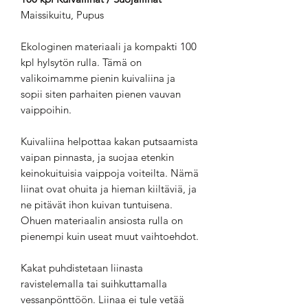
Maissikuitu, Pupus
Ekologinen materiaali ja kompakti 100
kpl hylsytön rulla. Tämä on
valikoimamme pienin kuivaliina ja
sopii siten parhaiten pienen vauvan
vaippoihin.
Kuivaliina helpottaa kakan putsaamista
vaipan pinnasta, ja suojaa etenkin
keinokuituisia vaippoja voiteilta. Nämä
liinat ovat ohuita ja hieman kiiltäviä, ja
ne pitävät ihon kuivan tuntuisena.
Ohuen materiaalin ansiosta rulla on
pienempi kuin useat muut vaihtoehdot.
Kakat puhdistetaan liinasta
ravistelemalla tai suihkuttamalla
vessanpönttöön. Liinaa ei tule vetää