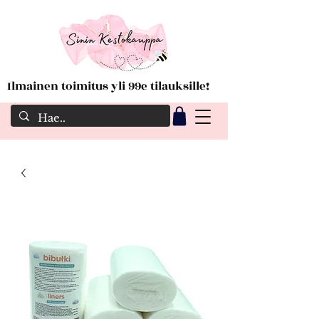
Ilmainen toimitus yli 99e tilauksille!