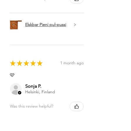
Elskbar Pieni pul-pussi
★
★
★
★
★
1 month ago
🩷
Sonja P.
Helsinki, Finland
Was this review helpful?