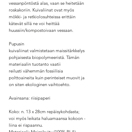
vessanpöntöstä alas, vaan se heitetään
roskakoriin. Kuivaliinat ovat myös
mökki- ja retkiolosuhteissa erittäin
kätevät sillä ne voi heittää
huussiin/kompostoivaan vessaan.
Pupusin
kuivaliinat valmistetaan maissitärkkelys
pohjaisesta biopolymeeristä. Tämän
materiaalin tuotanto vaatii
reilusti vähemmän fossiilisia
polttoaineita kuin perinteiset muovit ja
on siten ekologinen vaihtoehto.
Avainsana: riisipaperi
Koko: n. 13 x 28cm repäisykohdasta;
voi myös leikata haluamaansa kokoon -
liina ei rispaannu.
Materiaali: Maissikuitu (100% PLA)