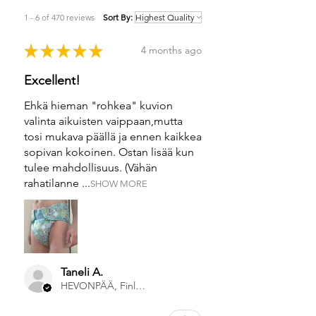
1 - 6 of 470 reviews
Sort By:
★
★
★
★
★
4 months ago
Excellent!
Ehkä hieman "rohkea" kuvion
valinta aikuisten vaippaan,mutta
tosi mukava päällä ja ennen kaikkea
sopivan kokoinen. Ostan lisää kun
tulee mahdollisuus. (Vähän
rahatilanne ...
SHOW MORE
Taneli A.
HEVONPÄÄ, Finland