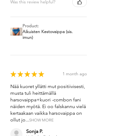
Was this review helpful?
Product:
Aikuisten Kestovaippa (sis.
imun)
★
★
★
★
★
1 month ago
Nää kuoret yllätti mut positiivisesti,
musta tuli heittämällä
harsovaippa+kuori -combon fani
näiden myötä. Ei oo falskannu vielä
kertaakaan vaikka harsovaippa on
ollut jo...
SHOW MORE
Sonja P.