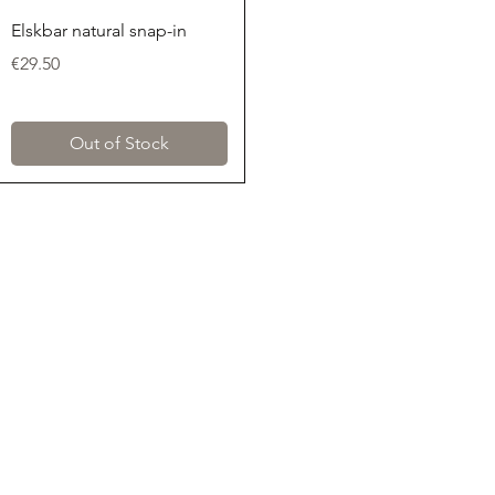
Quick View
Elskbar natural snap-in
Price
€29.50
Out of Stock