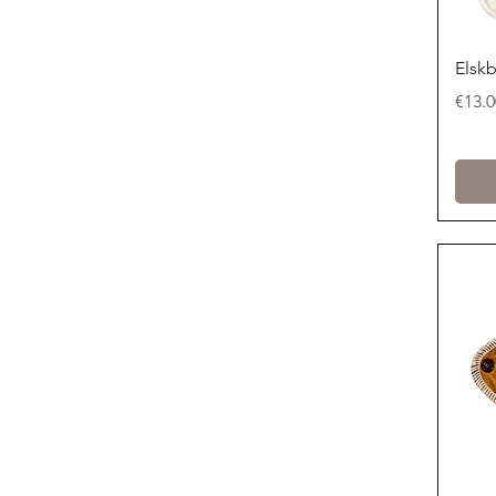
Elsk
Price
€13.0