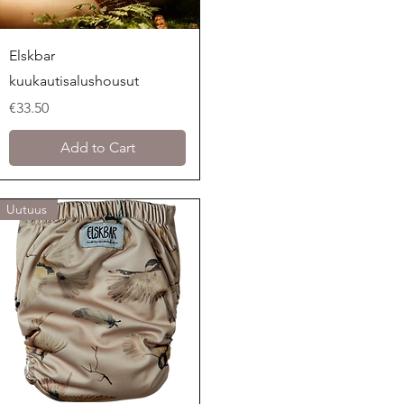
Quick View
Elskbar
kuukautisalushousut
Price
€33.50
Add to Cart
Uutuus