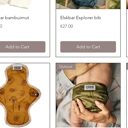
Quick View
Quick View
bar bambuimut
Elskbar Explorer bib
Price
0
€27.00
Add to Cart
Add to Cart
Uutuus