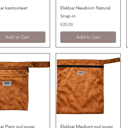
Quick View
Quick View
ar kestositeet
Elskbar Newborn Natural
Snap-in
Price
€20.00
Add to Cart
Add to Cart
Quick View
Quick View
ar Pieni pul-pussi
Elskbar Medium pul-pussi