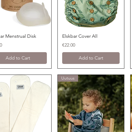
Quick View
Quick View
ar Menstrual Disk
Elskbar Cover All
Price
0
€22.00
Add to Cart
Add to Cart
Uutuus