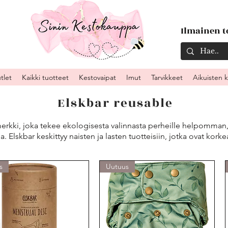
Ilmainen to
tlet
Kaikki tuotteet
Kestovaipat
Imut
Tarvikkeet
Aikuisten 
Elskbar reusable
rkki, joka tekee ekologisesta valinnasta perheille helpomman, 
lla. Elskbar keskittyy naisten ja lasten tuotteisiin, jotka ovat kork
s
Uutuus