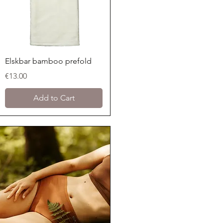
Quick View
Elskbar bamboo prefold
Price
€13.00
Add to Cart