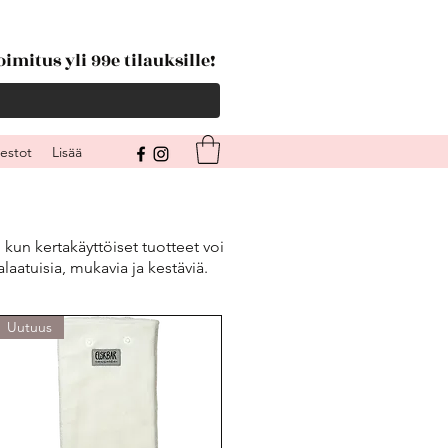
imitus yli 99e tilauksille!
kestot
Lisää
kun kertakäyttöiset tuotteet voi
ealaatuisia, mukavia ja kestäviä.
Uutuus