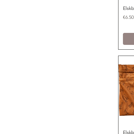
Elskb
Price
€6.50
Elskb