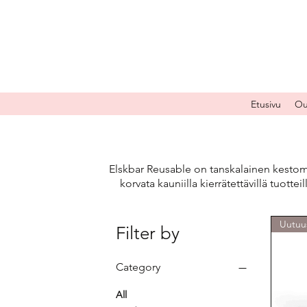
Etusivu
Ou
Elskbar Reusable on tanskalainen kestome
korvata kauniilla kierrätettävillä tuottei
Uutuu
Filter by
Category
All