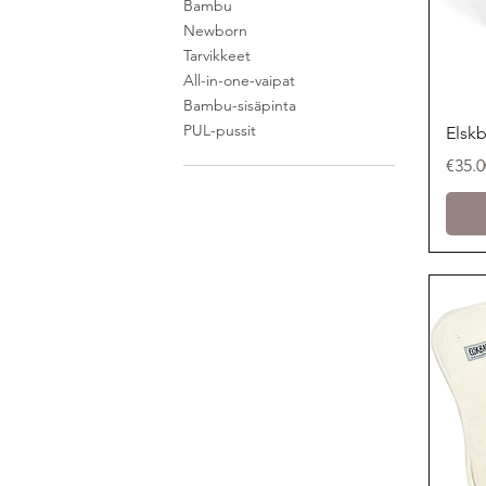
Bambu
Newborn
Tarvikkeet
All-in-one-vaipat
Bambu-sisäpinta
PUL-pussit
Elskb
Price
€35.0