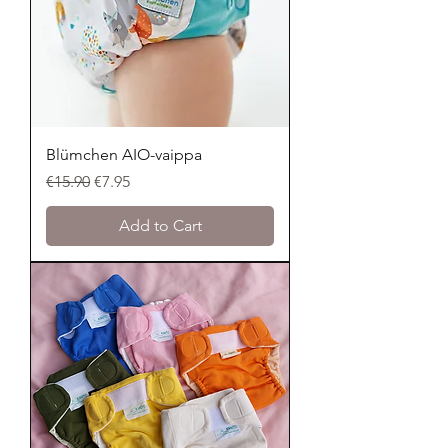
Blümchen AIO-vaippa
Regular Price
Sale Price
€15.90
€7.95
Add to Cart