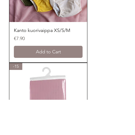
Kanto kuorivaippa XS/S/M
Price
€7.90
Add to Cart
-15