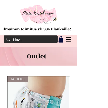
Ilmainen toimitus yli 99e tilauksille!
Outlet
TARJOUS