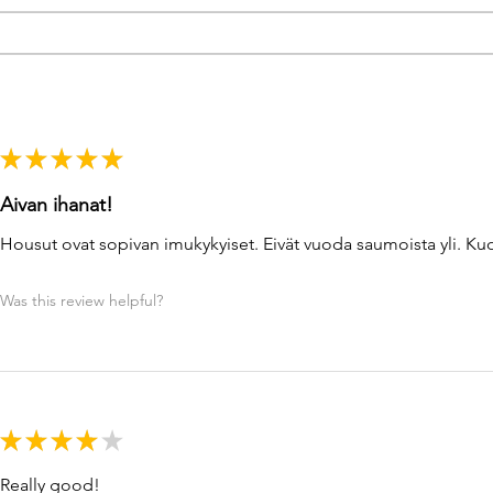
★
★
★
★
★
Aivan ihanat!
Housut ovat sopivan imukykyiset. Eivät vuoda saumoista yli. Kuos
Was this review helpful?
★
★
★
★
★
Really good!