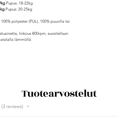
9kg
Pupus: 18-22kg
4kg
Pupus: 20-25kg
 100% polyester (PUL), 100% puuvilla tai
eluainetta, linkous 800rpm, suositellaan
matalalla lämmöllä
Tuotearvostelut
3
reviews
3