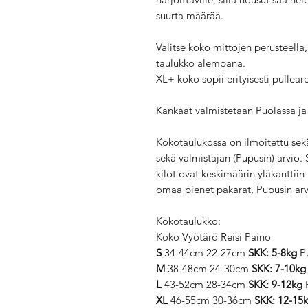
suurta määrää.
Valitse koko mittojen perusteella,
taulukko alempana.
XL+ koko sopii erityisesti pullearei
Kankaat valmistetaan Puolassa ja 
Kokotaulukossa on ilmoitettu sek
sekä valmistajan (Pupusin) arvio. 
kilot ovat keskimäärin yläkanttii
omaa pienet pakarat, Pupusin arv
Kokotaulukko:
Koko Vyötärö Reisi Paino
S
34-44cm 22-27cm
SKK: 5-8kg
Pu
M
38-48cm 24-30cm
SKK: 7-10kg
L
43-52cm 28-34cm
SKK: 9-12kg
P
XL
46-55cm 30-36cm
SKK: 12-15