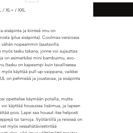
L / XL+ / XXL
a-sisäpinta ja kiinteä imu on
osta (plus sisäpinta). Coolmax-versiossa
t vähän nopeammin (saatavilla
 myös tasku takana, jonne voi sujauttaa
uja on esimerkiksi mini bambuimu, evo-
u (tasku on kapeampi kuin tavallisessa
i myös käyttää pull-up-vaippana, vaikkei
 PUL on pehmeää ja joustavaa, ja sisäpinta
.
psi opettelee käymään potalla, mutta
si voi käyttää housuissa lisäimua, ja lapsen
ättää pois. Lapsi saa housut itse helposti
neppejä tai tarroja. Vyötäröllä ja reisissä on
vat myös vessahätäviestintää
lposti alas, eikä imua välttämättä tarvitse