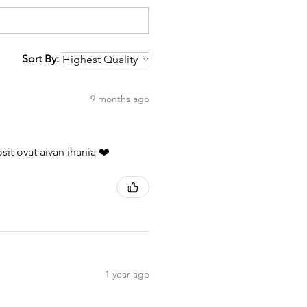
Sort By:
9 months ago
it ovat aivan ihania ❤️
1 year ago