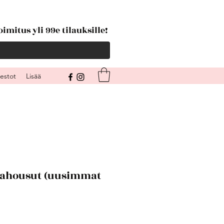
imitus yli 99e tilauksille!
kestot
Lisää
ahousut (uusimmat