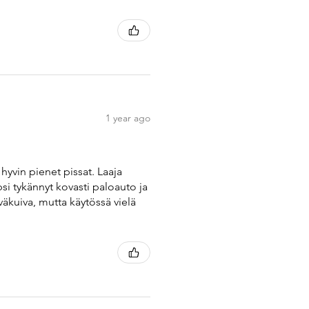
1 year ago
n hyvin pienet pissat. Laaja
psi tykännyt kovasti paloauto ja
väkuiva, mutta käytössä vielä