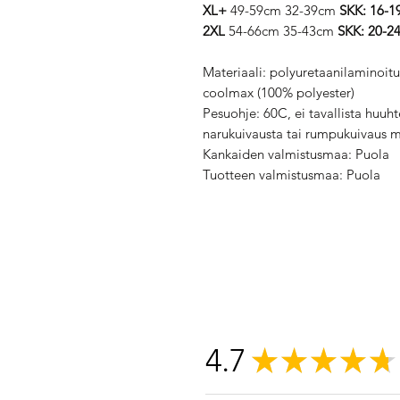
XL+
49-59cm 32-39cm
SKK: 16-1
2XL
54-66cm 35-43cm
SKK: 20-2
Materiaali: polyuretaanilaminoitu
coolmax (100% polyester)
Pesuohje: 60C, ei tavallista huuht
narukuivausta tai rumpukuivaus 
Kankaiden valmistusmaa: Puola
Tuotteen valmistusmaa: Puola
4.7
★
★
★
★
★