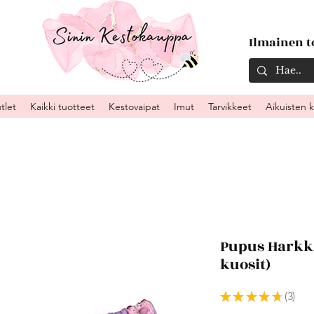
Ilmainen to
tlet
Kaikki tuotteet
Kestovaipat
Imut
Tarvikkeet
Aikuisten 
Pupus Harkk
kuosit)
★
★
★
★
★
3
3