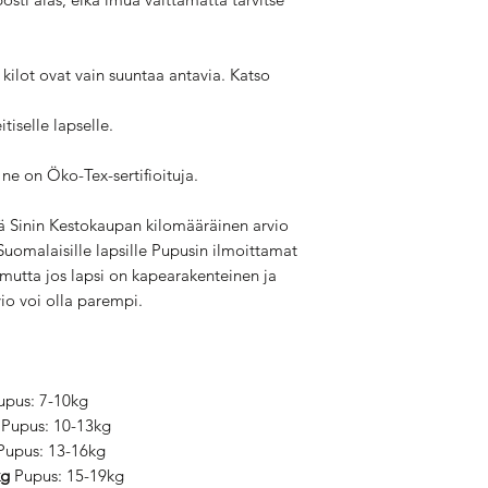
 kilot ovat vain suuntaa antavia. Katso
tiselle lapselle.
ne on Öko-Tex-sertifioituja.
ä Sinin Kestokaupan kilomääräinen arvio
Suomalaisille lapsille Pupusin ilmoittamat
n mutta jos lapsi on kapearakenteinen ja
io voi olla parempi.
pus: 7-10kg
Pupus: 10-13kg
upus: 13-16kg
kg
Pupus: 15-19kg