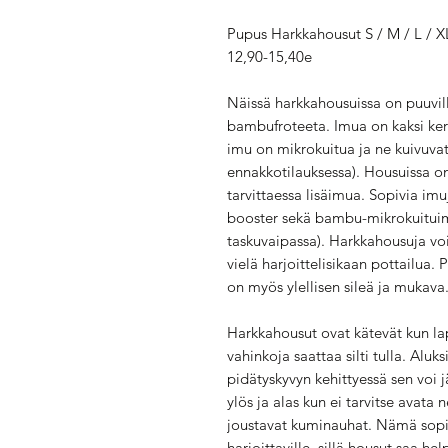
Pupus Harkkahousut S / M / L / X
12,90-15,40e
Näissä harkkahousuissa on puuvill
bambufroteeta. Imua on kaksi kerr
imu on mikrokuitua ja ne kuivuva
ennakkotilauksessa). Housuissa on
tarvittaessa lisäimua. Sopivia im
booster sekä bambu-mikrokuituim
taskuvaipassa). Harkkahousuja vo
vielä harjoittelisikaan pottailua.
on myös ylellisen sileä ja mukava
Harkkahousut ovat kätevät kun la
vahinkoja saattaa silti tulla. Aluk
pidätyskyvyn kehittyessä sen voi j
ylös ja alas kun ei tarvitse avata 
joustavat kuminauhat. Nämä sopi
harjoittaville, sillä housut saa he