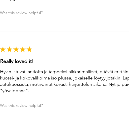
Was this review helpful?
★
★
★
★
★
Really loved it!
Hyvin istuvat lantiolta ja tarpeeksi alkkarimalliset, pitävät erittäi
kuossi- ja kokovalikoima iso plussa, jokaiselle löytyy jotakin. La
autokuossista, motivoinut kovasti harjoittelun aikana. Nyt jo päi
”yövaippana”.
Was this review helpful?