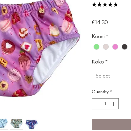
★
★
★
★
★
3
Price
€14.30
Kuosi
*
Koko
*
Select
Quantity
*