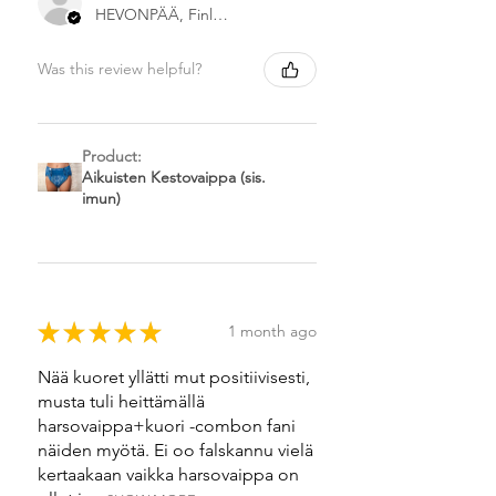
HEVONPÄÄ, Finland
Was this review helpful?
Product:
Aikuisten Kestovaippa (sis.
imun)
★
★
★
★
★
1 month ago
Nää kuoret yllätti mut positiivisesti,
musta tuli heittämällä
harsovaippa+kuori -combon fani
näiden myötä. Ei oo falskannu vielä
kertaakaan vaikka harsovaippa on