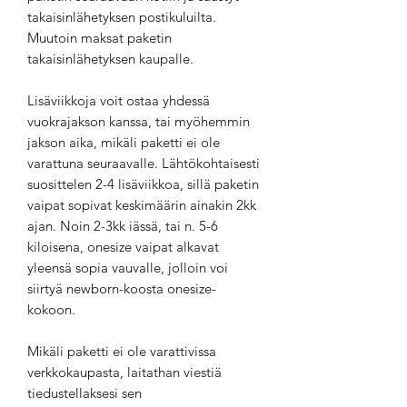
takaisinlähetyksen postikuluilta.
Muutoin maksat paketin
takaisinlähetyksen kaupalle.
Lisäviikkoja voit ostaa yhdessä
vuokrajakson kanssa, tai myöhemmin
jakson aika, mikäli paketti ei ole
varattuna seuraavalle. Lähtökohtaisesti
suosittelen 2-4 lisäviikkoa, sillä paketin
vaipat sopivat keskimäärin ainakin 2kk
ajan. Noin 2-3kk iässä, tai n. 5-6
kiloisena, onesize vaipat alkavat
yleensä sopia vauvalle, jolloin voi
siirtyä newborn-koosta onesize-
kokoon.
Mikäli paketti ei ole varattivissa
verkkokaupasta, laitathan viestiä
tiedustellaksesi sen