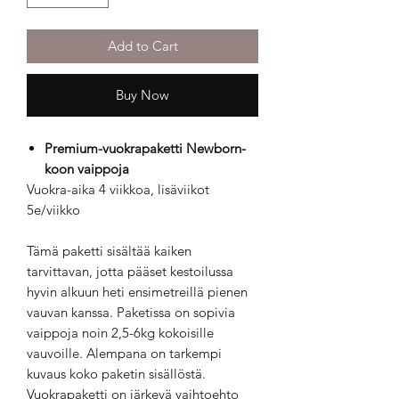
Add to Cart
Buy Now
Premium-vuokrapaketti Newborn-
koon vaippoja
Vuokra-aika 4 viikkoa, lisäviikot
5e/viikko
Tämä paketti sisältää kaiken
tarvittavan, jotta pääset kestoilussa
hyvin alkuun heti ensimetreillä pienen
vauvan kanssa. Paketissa on sopivia
vaippoja noin 2,5-6kg kokoisille
vauvoille. Alempana on tarkempi
kuvaus koko paketin sisällöstä.
Vuokrapaketti on järkevä vaihtoehto