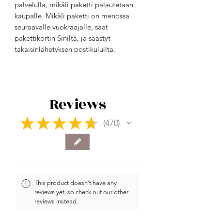
palvelulla, mikäli paketti palautetaan
kaupalle. Mikäli paketti on menossa
seuraavalle vuokraajalle, saat
pakettikortin Siniltä, ja säästyt
takaisinlähetyksen postikuluilta.
Reviews
★
★
★
★
★
470
470
This product doesn't have any
reviews yet, so check out our other
reviews instead.