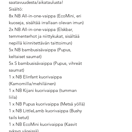
saatavuudesta/aikataulusta!
Sisältö:
8x NB All-in-one-vaippa (EcoMini, eri
kuoseja, sisältää irrallaan olevan imun)
2x NB All-in-one-vaippa (Elskbar,
temmenterhot ja niittykukat, sisältää
nepillä kiinnitettävän taittoimun)
5x NB bambusisävaippa (Pupus,
keltaiset saumat)
5x S bambusisävaippa (Pupus, vihreät
saumat)
1 x NB Elinfant kuorivaippa
(Kamomilla/mehiläinen)
1 x NB Kijani kuorivaippa (tumman
liila)
1 x NB Pupus kuorivaippa (Metsä yöllä)
1 x NB LittleLamb kuorivaippa (Bushy
tails ketut)
1 x NB EcoMini kuorivaippa (Kasvit
syksyn väreissä)