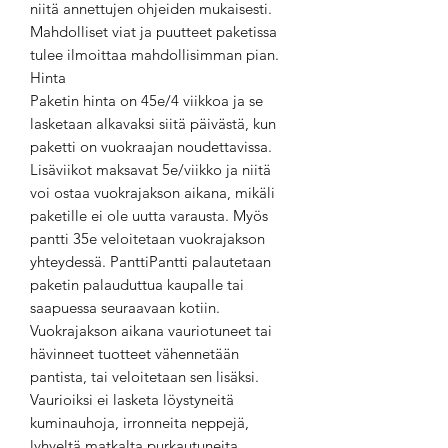
niitä annettujen ohjeiden mukaisesti.
Mahdolliset viat ja puutteet paketissa
tulee ilmoittaa mahdollisimman pian.
Hinta
Paketin hinta on 45e/4 viikkoa ja se
lasketaan alkavaksi siitä päivästä, kun
paketti on vuokraajan noudettavissa.
Lisäviikot maksavat 5e/viikko ja niitä
voi ostaa vuokrajakson aikana, mikäli
paketille ei ole uutta varausta. Myös
pantti 35e veloitetaan vuokrajakson
yhteydessä. PanttiPantti palautetaan
paketin palauduttua kaupalle tai
saapuessa seuraavaan kotiin.
Vuokrajakson aikana vauriotuneet tai
hävinneet tuotteet vähennetään
pantista, tai veloitetaan sen lisäksi.
Vaurioiksi ei lasketa löystyneitä
kuminauhoja, irronneita neppejä,
lyhyeltä matkalta purkautuneita