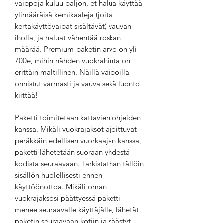
vaippoja kuluu paljon, et halua käyttää
ylimääräisä kemikaaleja (joita
kertakäyttövaipat sisältävät) vauvan
iholla, ja haluat vähentää roskan
määrää. Premium-paketin arvo on yli
700e, mihin nähden vuokrahinta on
erittäin maltillinen. Näillä vaipoilla
onnistut varmasti ja vauva sekä luonto
kiittää!
Paketti toimitetaan kattavien ohjeiden
kanssa. Mikäli vuokrajaksot ajoittuvat
peräkkäin edellisen vuorkaajan kanssa,
paketti lähetetään suoraan yhdestä
kodista seuraavaan. Tarkistathan tällöin
sisällön huolellisesti ennen
käyttöönottoa. Mikäli oman
vuokrajaksosi päättyessä paketti
menee seuraavalle käyttäjälle, lähetät
paketin seuraavaan kotiin ja säästyt