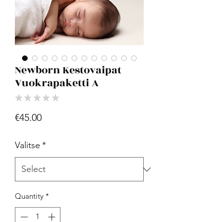
Newborn Kestovaipat
Vuokrapaketti A
★
★
★
★
★
0
Price
€45.00
Valitse
*
Quantity
*