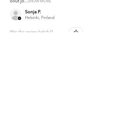
ollut jo...
SHOW MORE
Sonja P.
Helsinki, Finland
Was this review helpful?
Mama Koala Kuorivaippa
neppi
★
★
★
★
★
1 month ago
Super hyvän ja laadukkaan
tuntuinen!
Sonja P.