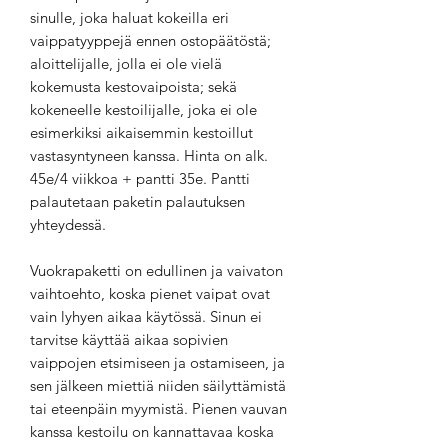
sinulle, joka haluat kokeilla eri
vaippatyyppejä ennen ostopäätöstä;
aloittelijalle, jolla ei ole vielä
kokemusta kestovaipoista; sekä
kokeneelle kestoilijalle, joka ei ole
esimerkiksi aikaisemmin kestoillut
vastasyntyneen kanssa. Hinta on alk.
45e/4 viikkoa + pantti 35e. Pantti
palautetaan paketin palautuksen
yhteydessä.
Vuokrapaketti on edullinen ja vaivaton
vaihtoehto, koska pienet vaipat ovat
vain lyhyen aikaa käytössä. Sinun ei
tarvitse käyttää aikaa sopivien
vaippojen etsimiseen ja ostamiseen, ja
sen jälkeen miettiä niiden säilyttämistä
tai eteenpäin myymistä. Pienen vauvan
kanssa kestoilu on kannattavaa koska