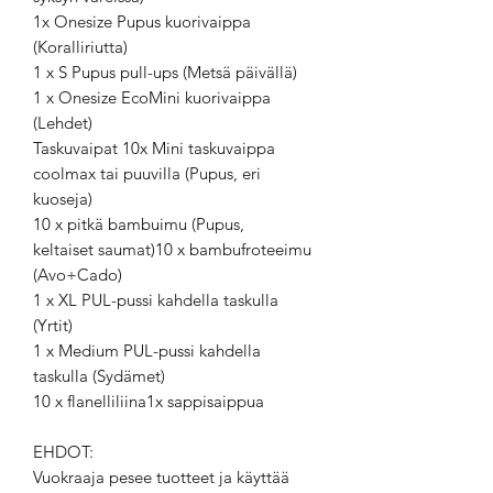
1x Onesize Pupus kuorivaippa
(Koralliriutta)
1 x S Pupus pull-ups (Metsä päivällä)
1 x Onesize EcoMini kuorivaippa
(Lehdet)
Taskuvaipat 10x Mini taskuvaippa
coolmax tai puuvilla (Pupus, eri
kuoseja)
10 x pitkä bambuimu (Pupus,
keltaiset saumat)10 x bambufroteeimu
(Avo+Cado)
1 x XL PUL-pussi kahdella taskulla
(Yrtit)
1 x Medium PUL-pussi kahdella
taskulla (Sydämet)
10 x flanelliliina1x sappisaippua
EHDOT:
Vuokraaja pesee tuotteet ja käyttää