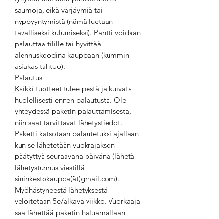
saumoja, eikä värjäymiä tai
nyppyyntymistä (nämä luetaan
tavalliseksi kulumiseksi). Pantti voidaan
palauttaa tilille tai hyvittää
alennuskoodina kauppaan (kummin
asiakas tahtoo).
Palautus
Kaikki tuotteet tulee pestä ja kuivata
huolellisesti ennen palautusta. Ole
yhteydessä paketin palauttamisesta,
niin saat tarvittavat lähetystiedot.
Paketti katsotaan palautetuksi ajallaan
kun se lähetetään vuokrajakson
päätyttyä seuraavana päivänä (lähetä
lähetystunnus viestillä
sininkestokauppa(ät)gmail.com).
Myöhästyneestä lähetyksestä
veloitetaan 5e/alkava viikko. Vuorkaaja
saa lähettää paketin haluamallaan