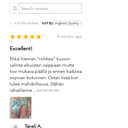
1 - 6 of 470 reviews
Sort By:
★
★
★
★
★
4 months ago
Excellent!
Ehkä hieman "rohkea" kuvion
valinta aikuisten vaippaan,mutta
tosi mukava päällä ja ennen kaikkea
sopivan kokoinen. Ostan lisää kun
tulee mahdollisuus. (Vähän
rahatilanne ...
SHOW MORE
Taneli A.