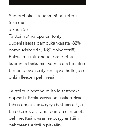
Supertehokas ja pehmeä taittoimu
5 kokoa
alkaen 5e
Taittoimu/-vaippa on tehty
uudenlaisesta bambukankaasta (82%
bambuviskoosia, 18% polyesteriä).
Paksu imu taittona tai prefoldina
kuoriin ja taskuihin. Valmistaja lupailee
tämän olevan erityisen hyvä iholle ja se
onkin fleecen pehmeää.
Taittoimut ovat valmiita laitettavaksi
nopeasti. Keskiosassa on lisäkerroksia
tehostamassa imukykyä (yhteensä 4, 5
tai 6 kerrosta). Tämä bambu ei menetä
pehmeyttään, vaan se pysyy erittäin
pehmeänä erittäin pitkään.