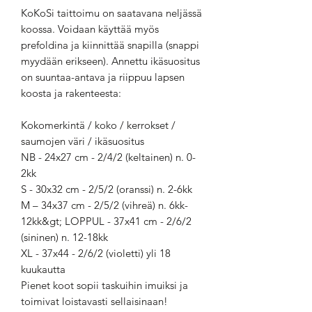
KoKoSi taittoimu on saatavana neljässä
koossa. Voidaan käyttää myös
prefoldina ja kiinnittää snapilla (snappi
myydään erikseen). Annettu ikäsuositus
on suuntaa-antava ja riippuu lapsen
koosta ja rakenteesta:
Kokomerkintä / koko / kerrokset /
saumojen väri / ikäsuositus
NB - 24x27 cm - 2/4/2 (keltainen) n. 0-
2kk
S - 30x32 cm - 2/5/2 (oranssi) n. 2-6kk
M – 34x37 cm - 2/5/2 (vihreä) n. 6kk-
12kk&gt; LOPPUL - 37x41 cm - 2/6/2
(sininen) n. 12-18kk
XL - 37x44 - 2/6/2 (violetti) yli 18
kuukautta
Pienet koot sopii taskuihin imuiksi ja
toimivat loistavasti sellaisinaan!