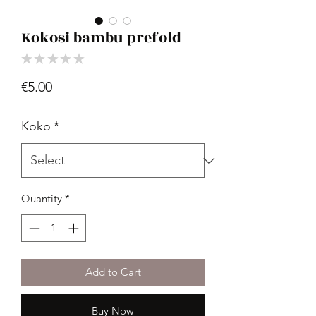
Kokosi bambu prefold
★
★
★
★
★
0
Price
€5.00
Koko
*
Quantity
*
Add to Cart
Buy Now