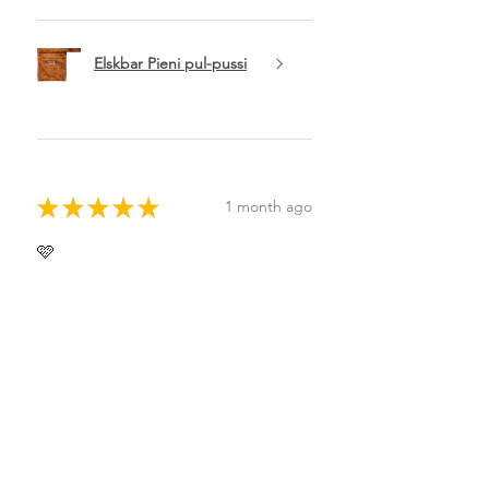
Elskbar Pieni pul-pussi
★
★
★
★
★
1 month ago
🩷
Sonja P.
Helsinki, Finland
Was this review helpful?