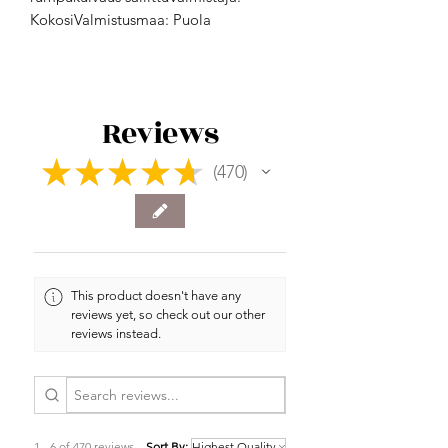
KokosiValmistusmaa: Puola
Reviews
★
★
★
★
★
470
470
This product doesn't have any
reviews yet, so check out our other
reviews instead.
1 - 6 of 470 reviews
Sort By: