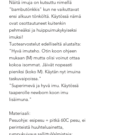
Näitä imuja on kutsuttu nimellä
"bambutönkkis" kun ne vaikuttavat
ensi alkuun tönköltä. Käytössä nämä
ovat osottautuneet kuitenkin
pehmeäksi ja huippuimukykyiseksi
imuksi!
Tuotearvostelut edelliseltä alustalta:
"Hyvä imuteho. Otin koon ohjeen
mukaan (M) mutta olisi voinut ottaa
kokoa isommat. Jäivät nopeasti
pieniksi (koko M). Käytän nyt imuina
taskuvaipoissa."
"Superimevä ja hyvä imu. Käytössä
taaperolle newborn koon imu
lisäimuna."
Materiaali:
Pesuohje: esipesu + pitkä 60C pesu, ei
perinteistä huuhteluainetta,
rumpukuivaus sallittuValmistaja: