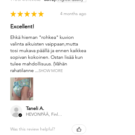
★
★
★
★
★
4 months ago
Excellent!
Ehkä hieman "rohkea" kuvion
valinta aikuisten vaippaan,mutta
tosi mukava päällä ja ennen kaikkea
sopivan kokoinen. Ostan lisää kun
tulee mahdollisuus. (Vähän
rahatilanne ...
SHOW MORE
Taneli A.
HEVONPÄÄ, Finland
Was this review helpful?