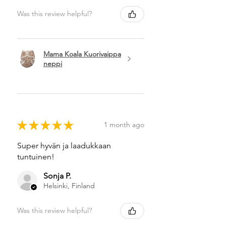
Was this review helpful?
Mama Koala Kuorivaippa
neppi
★
★
★
★
★
1 month ago
Super hyvän ja laadukkaan
tuntuinen!
Sonja P.
Helsinki, Finland
Was this review helpful?