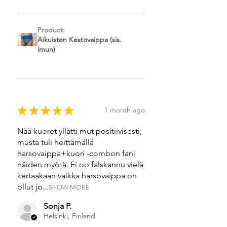
Product:
Aikuisten Kestovaippa (sis.
imun)
★
★
★
★
★
1 month ago
Nää kuoret yllätti mut positiivisesti,
musta tuli heittämällä
harsovaippa+kuori -combon fani
näiden myötä. Ei oo falskannu vielä
kertaakaan vaikka harsovaippa on
ollut jo...
SHOW MORE
Sonja P.
Helsinki, Finland