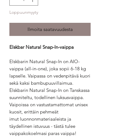
Loppuunmyyty
Ilmoita saatavuudesta
Elskbar Natural Snap-In-vaippa
Elskbarin Natural Snap-In on AIO-
vaippa (all-in-one), joka sopii 6-18 kg
lapselle. Vaipassa on vedenpitävä kuori
sekä kaksi bambupuuvillaimua.
Elskbarin Natural Snap-In on Tanskassa
suunniteltu, todellinen luksusvaippa.
Vaipoissa on vastustamattomat unisex
kuosit, erittäin pehmeät
imut luonnonmateriaaleista ja
täydellinen istuvuus - tästä tulee
vaippakokoelmasi paras vaippa!