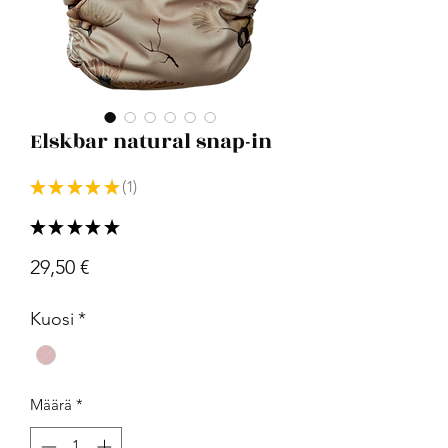
Elskbar natural snap-in
★
★
★
★
★
1
1
★
★
★
★
★
1
Hinta
29,50 €
Kuosi
*
Määrä
*