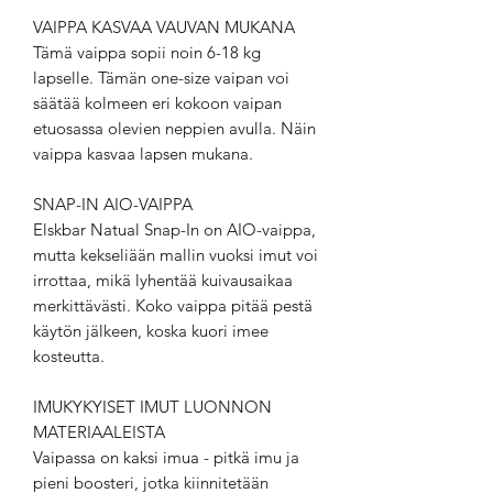
VAIPPA KASVAA VAUVAN MUKANA
Tämä vaippa sopii noin 6-18 kg
lapselle. Tämän one-size vaipan voi
säätää kolmeen eri kokoon vaipan
etuosassa olevien neppien avulla. Näin
vaippa kasvaa lapsen mukana.
SNAP-IN AIO-VAIPPA
Elskbar Natual Snap-In on AIO-vaippa,
mutta kekseliään mallin vuoksi imut voi
irrottaa, mikä lyhentää kuivausaikaa
merkittävästi. Koko vaippa pitää pestä
käytön jälkeen, koska kuori imee
kosteutta.
IMUKYKYISET IMUT LUONNON
MATERIAALEISTA
Vaipassa on kaksi imua - pitkä imu ja
pieni boosteri, jotka kiinnitetään