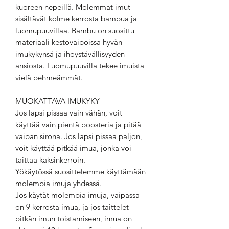
kuoreen nepeillä. Molemmat imut
sisältävät kolme kerrosta bambua ja
luomupuuvillaa. Bambu on suosittu
materiaali kestovaipoissa hyvän
imukykynsä ja ihoystävällisyyden
ansiosta. Luomupuuvilla tekee imuista
vielä pehmeämmät.
MUOKATTAVA IMUKYKY
Jos lapsi pissaa vain vähän, voit
käyttää vain pientä boosteria ja pitää
vaipan sirona. Jos lapsi pissaa paljon,
voit käyttää pitkää imua, jonka voi
taittaa kaksinkerroin.
Yökäytössä suosittelemme käyttämään
molempia imuja yhdessä.
Jos käytät molempia imuja, vaipassa
on 9 kerrosta imua, ja jos taittelet
pitkän imun toistamiseen, imua on