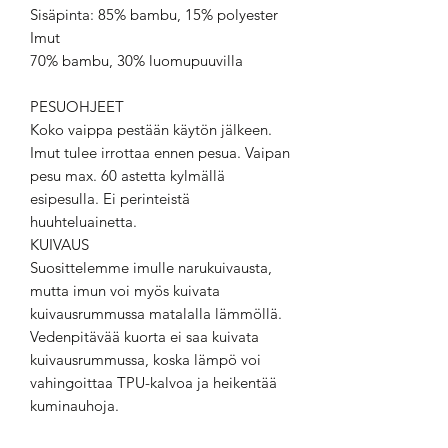
Sisäpinta: 85% bambu, 15% polyester
Imut
70% bambu, 30% luomupuuvilla
PESUOHJEET
Koko vaippa pestään käytön jälkeen.
Imut tulee irrottaa ennen pesua. Vaipan
pesu max. 60 astetta kylmällä
esipesulla. Ei perinteistä
huuhteluainetta.
KUIVAUS
Suosittelemme imulle narukuivausta,
mutta imun voi myös kuivata
kuivausrummussa matalalla lämmöllä.
Vedenpitävää kuorta ei saa kuivata
kuivausrummussa, koska lämpö voi
vahingoittaa TPU-kalvoa ja heikentää
kuminauhoja.