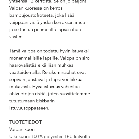
yhteensä 12 kerrosta. Se on jo paljon!
Vaipan kuoressa on kerros
bambujoustofroteeta, joka lisää
vaippaan vielä yhden kerroksen imua -
ja se tuntuu pehmeältä lapsen ihoa
vasten.
Tämä vaippa on todettu hyvin istuvaksi
monenmallisille lapsille. Vaippa on siro
haarovälistää eikä liian muhkea
vaatteiden alla. Reisikuminauhat ovat
sopivan joustavat ja lapsi voi liikkua
mukavasti. Hyvä istuvuus vähentää
ohivuotojen riskiä, joten suosittelemme
tutustumaan Elskbarin
istuvuusoppaaseen
.
TUOTETIEDOT
Vaipan kuori
Ulkokuori: 100% polyester TPU-kalvolla