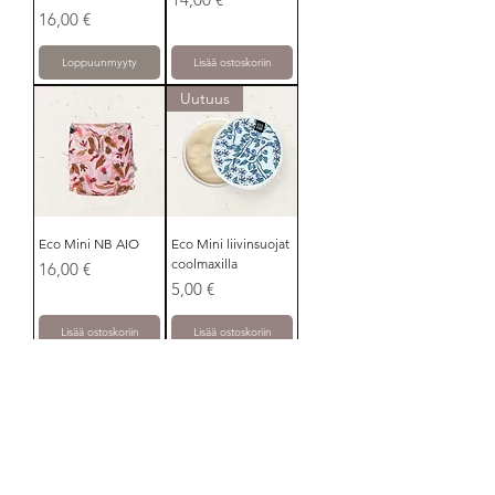
Hinta
16,00 €
Loppuunmyyty
Lisää ostoskoriin
Uutuus
Eco Mini NB AIO
Eco Mini liivinsuojat
coolmaxilla
Hinta
16,00 €
Hinta
5,00 €
Lisää ostoskoriin
Lisää ostoskoriin
Uutuus
Uutuus