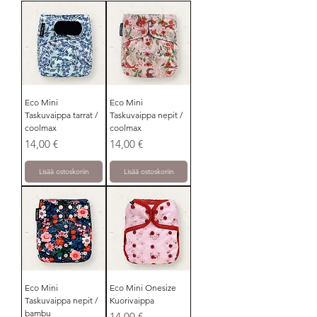
Eco Mini
Eco Mini
Taskuvaippa tarrat /
Taskuvaippa nepit /
coolmax
coolmax
Hinta
Hinta
14,00 €
14,00 €
Lisää ostoskoriin
Lisää ostoskoriin
Eco Mini
Eco Mini Onesize
Taskuvaippa nepit /
Kuorivaippa
bambu
Hinta
14,00 €