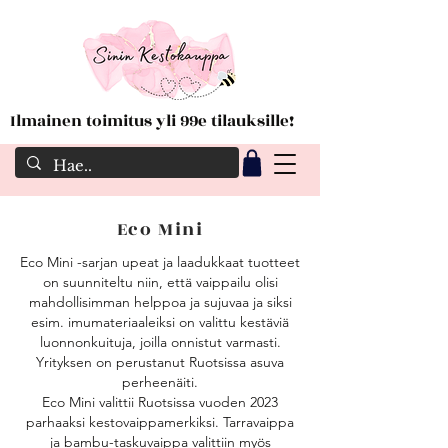
Ilmainen toimitus yli 99e tilauksille!
Eco Mini
Eco Mini -sarjan upeat ja laadukkaat tuotteet
on suunniteltu niin, että vaippailu olisi
mahdollisimman helppoa ja sujuvaa ja siksi
esim. imumateriaaleiksi on valittu kestäviä
luonnonkuituja, joilla onnistut varmasti.
Yrityksen on perustanut Ruotsissa asuva
perheenäiti.
Eco Mini valittii Ruotsissa vuoden 2023
parhaaksi kestovaippamerkiksi. Tarravaippa
ja bambu-taskuvaippa valittiin myös