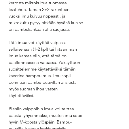
kerrosta mikrokuitua tuomassa
lisätehoa. Tämän 2+2 rakenteen
vuoksi imu kuivuu nopeasti, ja
mikrokuitu pysyy pitkään hyvänä kun se
on bambukankaan alla suojassa.
Tätä imua voi käyttää vaipassa
sellaisenaan (1-2 kpl) tai hitaamman
imun kanssa niin, että tämä on
päällimmäisenä vaipassa. Yökäyttöön
suosittelemme käytettäväksi tämän
kaverina hamppuimua. Imu sopii
pehmeän bambu-puuvillan ansiosta
myös suoraan ihoa vasten
käytettäväksi.
Pieniin vaippoihin imua voi taittaa
päästä lyhyemmäksi, muuten imu sopii
hyvin M-koosta ylöspäin. Bambu-
puuvilla luetaan keskinopeisiin