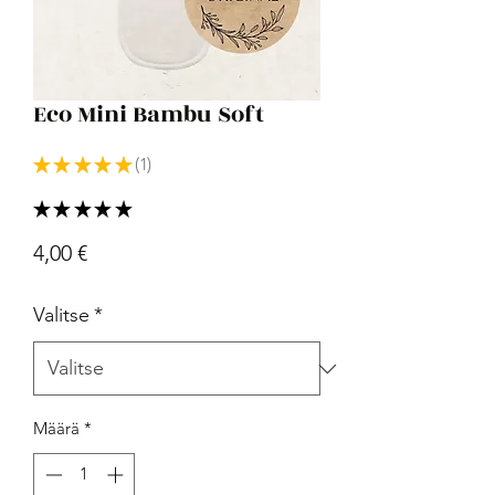
Eco Mini Bambu Soft
★
★
★
★
★
1
1
★
★
★
★
★
1
Hinta
4,00 €
Valitse
*
Määrä
*