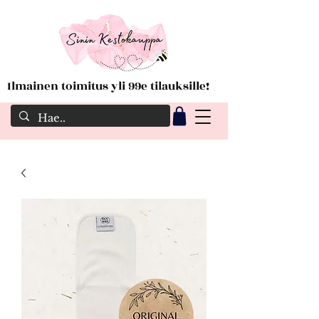
Ilmainen toimitus yli 99e tilauksille!