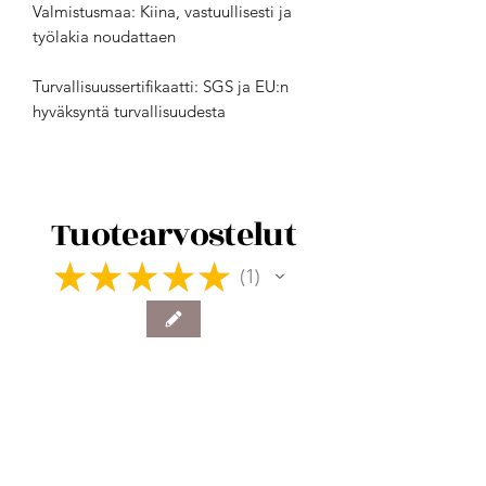
Valmistusmaa: Kiina, vastuullisesti ja
työlakia noudattaen
Turvallisuussertifikaatti: SGS ja EU:n
hyväksyntä turvallisuudesta
Tuotearvostelut
★
★
★
★
★
1
1
★
★
★
★
★
3 vuotta sitten
Pehmeä