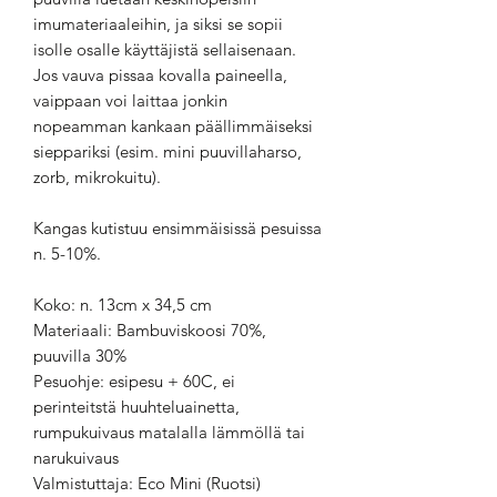
imumateriaaleihin, ja siksi se sopii
isolle osalle käyttäjistä sellaisenaan.
Jos vauva pissaa kovalla paineella,
vaippaan voi laittaa jonkin
nopeamman kankaan päällimmäiseksi
sieppariksi (esim. mini puuvillaharso,
zorb, mikrokuitu).
Kangas kutistuu ensimmäisissä pesuissa
n. 5-10%.
Koko: n. 13cm x 34,5 cm
Materiaali: Bambuviskoosi 70%,
puuvilla 30%
Pesuohje: esipesu + 60C, ei
perinteitstä huuhteluainetta,
rumpukuivaus matalalla lämmöllä tai
narukuivaus
Valmistuttaja: Eco Mini (Ruotsi)