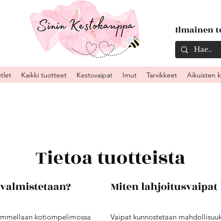
Ilmainen to
tlet
Kaikki tuotteet
Kestovaipat
Imut
Tarvikkeet
Aikuisten 
Tietoa tuotteista
t valmistetaan?
Miten lahjoitusvaipat
ommellaan kotiompelimossa
Vaipat kunnostetaan mahdollisuu