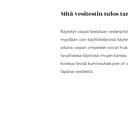
Mitä vesitestin tulos ta
Käytetyt vaipat testataan vedenpit
myydään vain käyttökelpoisia käytet
aikana vaipan ompeleet voivat hiuk
tavallisessa käytössä imujen kanssa,
kosteus leviää kuminauhakujien yli 
läpäise vesitestiä.