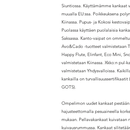
Siuntiossa. Käyttämämme kankaat v
muualla EU:ssa. Poikkeuksena poly
Kiinassa. Pupus- ja Kokosi kestovai
Puolassa käyttäen puolalaisia kanka
Saksassa. Kanto-vaipat on ommeltu V
Avo&Cado -tuotteet valmistetaan Tur
Happy Flute, Elinfant, Eco Mini, 
valmistetaan Kiinassa. Xkko:n pul-ka
valmistetaan Yhdysvalloissa. Kaikilla
kankailla on turvallisuussertifikaat
GOTS).
Ompelimon uudet kankaat pestään 
hajusteettomalla pesuaineella kork
mukaan. Pellavakankaat kuivataan n
kuivausrummussa. Kankaat silitetään