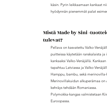
käsin. Pyrin leikkaamaan kankaat niin
hyödynnän pienemmät palat esimer
Mistä Made by Sini -tuotte
tulevat?
Pellava on kasvatettu Valko-Venäjäll
puitteissa käytetään ranskalaista ja 
kankaaksi Valko-Venäjällä. Kankaan 
tapahtuu Latviassa ja Valko-Venäjäll
Hamppu, bambu, sekä merinovilla-
Merinovillakuidun alkuperämaa on 
kehräys tehdään Romaniassa.
Polymokka-kangas valmistetaan Kii
Euroopassa.