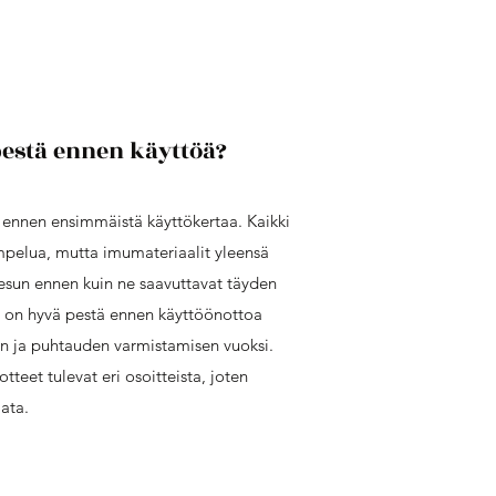
pestä ennen käyttöä?
 ennen ensimmäistä käyttökertaa. Kaikki
mpelua, mutta imumateriaalit yleensä
esun ennen kuin ne saavuttavat täyden
t on hyvä pestä ennen käyttöönottoa
n ja puhtauden varmistamisen vuoksi.
tteet tulevat eri osoitteista, joten
ata.