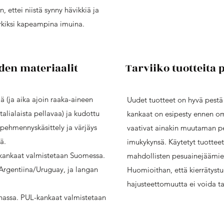
, ettei niistä synny hävikkiä ja
kiksi kapeampina imuina.
iden materiaalit
Tarviiko tuotteita 
ä (ja aika ajoin raaka-aineen
Uudet tuotteet on hyvä pestä
italialaista pellavaa) ja kudottu
kankaat on esipesty ennen o
pehmennyskäsittely ja värjäys
vaativat ainakin muutaman p
ä.
imukykynsä. Käytetyt tuottee
kankaat valmistetaan Suomessa.
mahdollisten pesuainejäämie
Argentiina/Uruguay, ja langan
Huomioithan, että kierrätystuo
hajusteettomuutta ei voida ta
nassa. PUL-kankaat valmistetaan