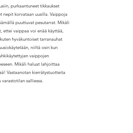
usiin, purkaantuneet tikkaukset
 nepit korvataan uusilla. Vaippoja
äämällä puuttuvat pesutarrat. Mikäli
, ettei vaippaa voi enää käyttää,
 kuten hyväkuntoiset tarranauhat
usiokäytetään, niiltä osin kun
uhkikäytettyjen vaippojen
eseen. Mikäli haluat lahjoittaa
sä! Vastaanotan kierrätystuotteita
varastotilan salliessa.