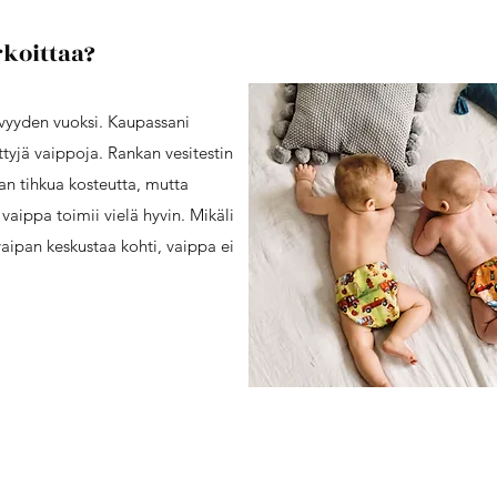
rkoittaa?
ävyyden vuoksi. Kaupassani
tyjä vaippoja. Rankan vesitestin
an tihkua kosteutta, mutta
 vaippa toimii vielä hyvin. Mikäli
vaipan keskustaa kohti, vaippa ei