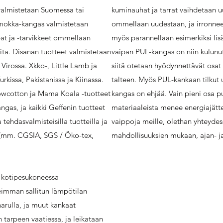
almistetaan Suomessa tai
kuminauhat ja tarrat vaihdetaan u
mokka-kangas valmistetaan
ommellaan uudestaan, ja irronneet
pat ja -tarvikkeet ommellaan
myös parannellaan esimerkiksi lis
ita. Disanan tuotteet valmistetaan
vaipan PUL-kangas on niin kulunut
irossa. Xkko-, Little Lamb ja
siitä otetaan hyödynnettävät osat
kissa, Pakistanissa ja Kiinassa.
talteen. Myös PUL-kankaan tilkut u
Snowcotton ja Mama Koala
-tuotteet
kangas on ehjää. Vain pieni osa p
ngas, ja kaikki Geffenin tuotteet
materiaaleista menee energiajätte
 tehdasvalmisteisilla tuotteilla ja
vaippoja meille, olethan yhteydes
it (mm. CGSIA, SGS / Öko-tex,
mahdollisuuksien mukaan, ajan- ja 
kotipesukoneessa
eimman sallitun lämpötilan
arulla, ja muut kankaat
 tarpeen vaatiessa, ja leikataan