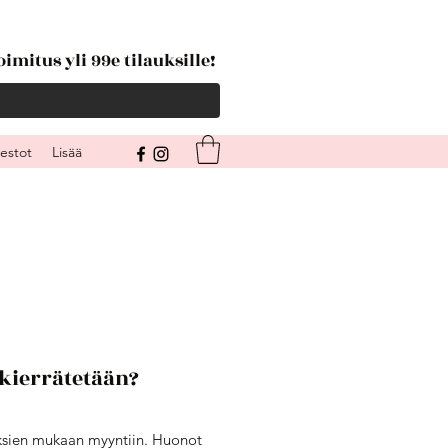
imitus yli 99e tilauksille!
kestot
Lisää
 kierrätetään?
ksien mukaan myyntiin. Huonot