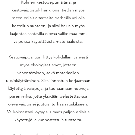
Kolmen kestopepun äitinä, ja
kestovaippatukihenkilönä, tiedän myös
miten erilaisia tarpeita perheillä voi olla
kestoilun suhteen, ja siksi halusin myös
laajentaa saatavilla olevaa valikoimaa mm.
vaipoissa käytettävistä materiaaleista.
Kestoivaippailuun liittyy kohdallani vahvasti
myös ekologiset arvot, jätteen
vähentäminen, sekä materiaalien
uusiokäyttäminen. Siksi innostuin korjaamaan
käytettyjä vaippoja, ja tuunaamaan huonoja
paremmiksi, jotta yksikään pelastettavissa
oleva vaippa ei joutuisi turhaan roskikseen.
Valikoimastani löytyy siis myös paljon erilaisia
käytettyjä ja kunnostettuja tuotteita.