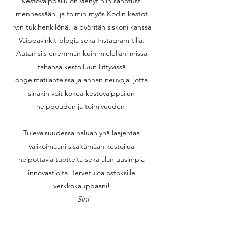
Kestovaippailu on vienyt niin sanotusti
mennessään, ja toimin myös Kodin kestot
ry:n tukihenkilönä, ja pyöritän siskoni kanssa
Vaippavinkit-blogia sekä Instagram-tiliä.
Autan siis enemmän kuin mielelläni missä
tahansa kestoiluun liittyvissä
ongelmatilanteissa ja annan neuvoja, jotta
sinäkin voit kokea kestovaippailun
helppouden ja toimivuuden!
Tulevaisuudessa haluan yhä laajentaa
valikoimaani sisältämään kestoilua
helpottavia tuotteita sekä alan uusimpia
innovaatioita. Tervetuloa ostoksille
verkkokauppaani!
-Sini
Yrittäjä, äiti, ompelija, bloggaaja, tukihenkilö