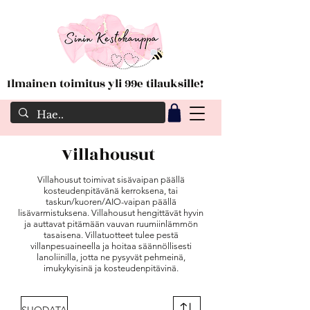
Ilmainen toimitus yli 99e tilauksille!
Villahousut
Villahousut toimivat sisävaipan päällä
kosteudenpitävänä kerroksena, tai
taskun/kuoren/AIO-vaipan päällä
lisävarmistuksena. Villahousut hengittävät hyvin
ja auttavat pitämään vauvan ruumiinlämmön
tasaisena. Villatuotteet tulee pestä
villanpesuaineella ja hoitaa säännöllisesti
lanoliinilla, jotta ne pysyvät pehmeinä,
imukykyisinä ja kosteudenpitävinä.
SUODATA