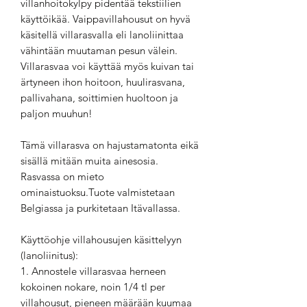
villanhoitokylpy pidentää tekstiilien
käyttöikää. Vaippavillahousut on hyvä
käsitellä villarasvalla eli lanoliinittaa
vähintään muutaman pesun välein.
Villarasvaa voi käyttää myös kuivan tai
ärtyneen ihon hoitoon, huulirasvana,
pallivahana, soittimien huoltoon ja
paljon muuhun!
Tämä villarasva on hajustamatonta eikä
sisällä mitään muita ainesosia.
Rasvassa on mieto
ominaistuoksu.Tuote valmistetaan
Belgiassa ja purkitetaan Itävallassa.
Käyttöohje villahousujen käsittelyyn
(lanoliinitus):
1. Annostele villarasvaa herneen
kokoinen nokare, noin 1/4 tl per
villahousut, pieneen määrään kuumaa