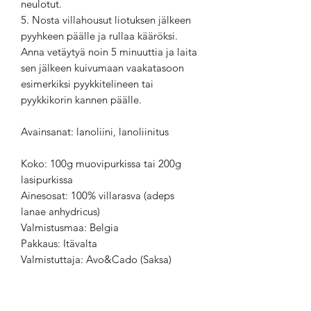
neulotut.
5. Nosta villahousut liotuksen jälkeen
pyyhkeen päälle ja rullaa kääröksi.
Anna vetäytyä noin 5 minuuttia ja laita
sen jälkeen kuivumaan vaakatasoon
esimerkiksi pyykkitelineen tai
pyykkikorin kannen päälle.
Avainsanat: lanoliini, lanoliinitus
Koko: 100g muovipurkissa tai 200g
lasipurkissa
Ainesosat: 100% villarasva (adeps
lanae anhydricus)
Valmistusmaa: Belgia
Pakkaus: Itävalta
Valmistuttaja: Avo&Cado (Saksa)