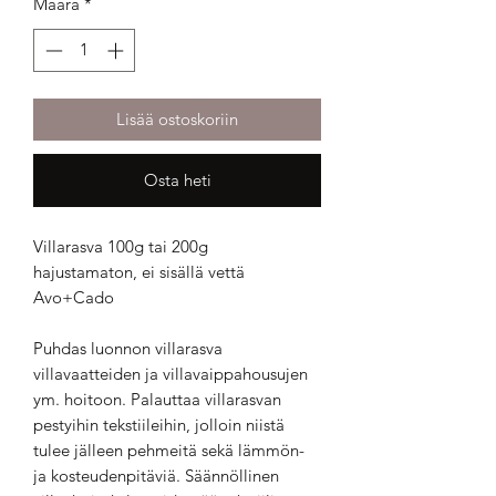
Määrä
*
Lisää ostoskoriin
Osta heti
Villarasva 100g tai 200g
hajustamaton, ei sisällä vettä
Avo+Cado
Puhdas luonnon villarasva
villavaatteiden ja villavaippahousujen
ym. hoitoon. Palauttaa villarasvan
pestyihin tekstiileihin, jolloin niistä
tulee jälleen pehmeitä sekä lämmön-
ja kosteudenpitäviä. Säännöllinen