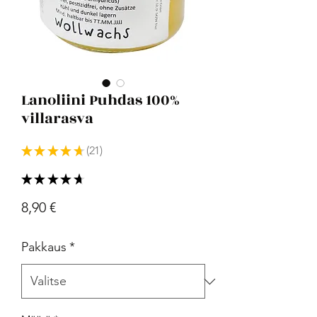
Lanoliini Puhdas 100%
villarasva
★
★
★
★
★
21
21
★
★
★
★
★
21
Hinta
8,90 €
Pakkaus
*