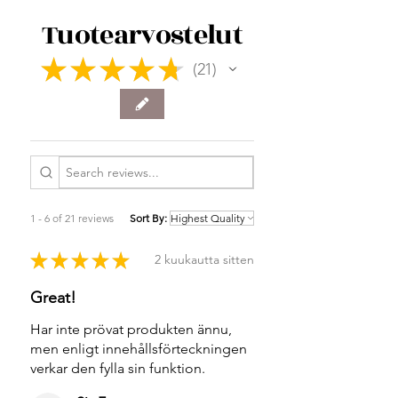
Tuotearvostelut
★
★
★
★
★
21
21
1 - 6 of 21 reviews
Sort By:
★
★
★
★
★
2 kuukautta sitten
Great!
Har inte prövat produkten ännu,
men enligt innehållsförteckningen
verkar den fylla sin funktion.