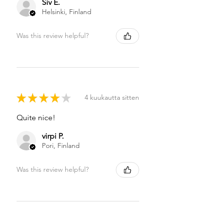
Siv E.
Helsinki, Finland
Was this review helpful?
★
★
★
★
★
4 kuukautta sitten
Quite nice!
virpi P.
Pori, Finland
Was this review helpful?