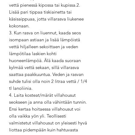
vettä pienessä kipossa tai kupissa.2.
Lisää pari tippaa tiskiainetta tai
käsisaippuaa, jotta villarasva liukenee
kokonaan.
3. Kun rasva on liuennut, kaada seos
isompaan astiaan ja lisää lämpöistä
vettä hiljalleen sekoittaen ja veden
lämpötilaa laskien kohti
huoneenlämpöä. Älä kaada suoraan
kylmää vettä sekaan, sillä villarasva
saattaa paakkuuntua. Veden ja rasvan
suhde tulisi olla noin 2 litraa vettä / 1/4
tl lanoliinia.
4. Laita kosteat/märät villahousut
seokseen ja anna olla vähintään tunnin.
Ensi kertaa hoitaessa villahousut voi
olla vaikka yön yli. Teollisesti
valmistetut villahousut on yleisesti hyvä
liottaa pidempään kuin hahtuvasta