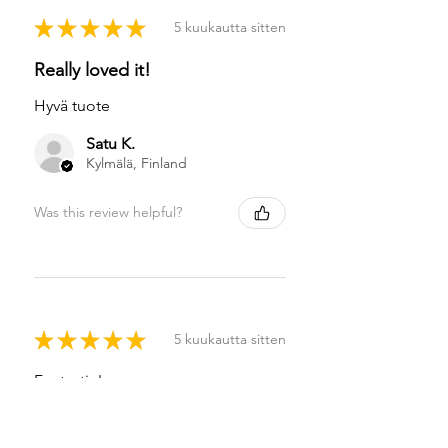
★
★
★
★
★
5 kuukautta sitten
Really loved it!
Hyvä tuote
Satu K.
Kylmälä, Finland
Was this review helpful?
★
★
★
★
★
5 kuukautta sitten
Fantastic!
Jouko J.
Nokia, Finland