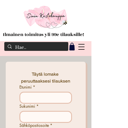
Ilmainen toimitus yli 99e tilauksille!
Täytä lomake 
peruuttaaksesi tilauksen
Etunimi
*
Sukunimi
*
Sähköpostiosoite
*