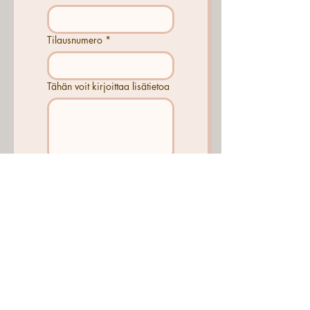
Tilausnumero
*
Tähän voit kirjoittaa lisätietoa
Lähetä
sininkestokauppa ät gmail.com