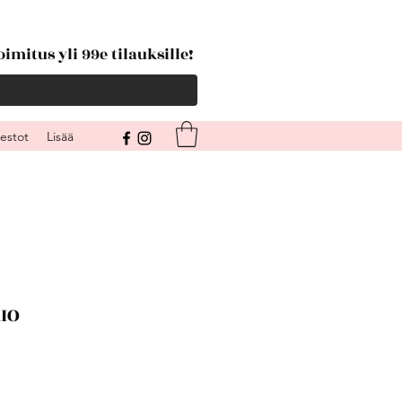
imitus yli 99e tilauksille!
kestot
Lisää
AIO