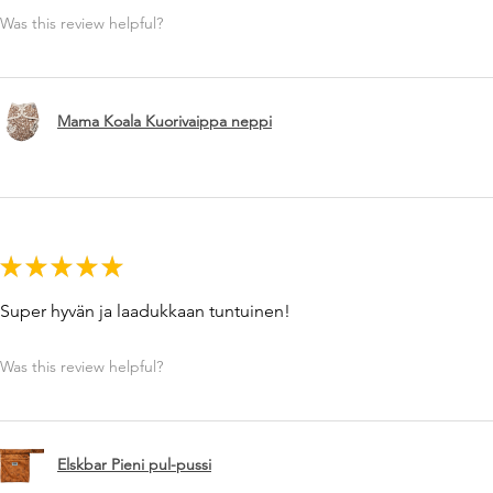
Was this review helpful?
Mama Koala Kuorivaippa neppi
★
★
★
★
★
Super hyvän ja laadukkaan tuntuinen!
Was this review helpful?
Elskbar Pieni pul-pussi