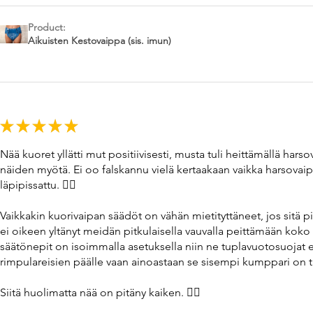
Product:
Aikuisten Kestovaippa (sis. imun)
★
★
★
★
★
Nää kuoret yllätti mut positiivisesti, musta tuli heittämällä ha
näiden myötä. Ei oo falskannu vielä kertaakaan vaikka harsovaip
läpipissattu. 👌🏼
Vaikkakin kuorivaipan säädöt on vähän mietityttäneet, jos sitä 
ei oikeen yltänyt meidän pitkulaisella vauvalla peittämään koko 
säätönepit on isoimmalla asetuksella niin ne tuplavuotosuojat ei
rimpulareisien päälle vaan ainoastaan se sisempi kumppari on tii
Siitä huolimatta nää on pitäny kaiken. 👌🏼