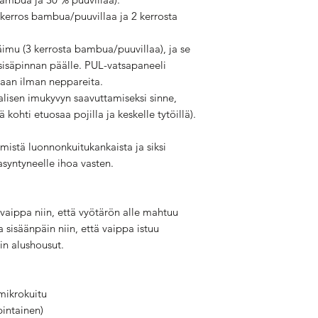
 kerros bambua/puuvillaa ja 2 kerrosta
äimu (3 kerrosta bambua/puuvillaa), ja se
 sisäpinnan päälle. PUL-vatsapaneeli
laan ilman neppareita.
lisen imukyvyn saavuttamiseksi sinne,
 kohti etuosaa pojilla ja keskelle tytöillä).
stä luonnonkuitukankaista ja siksi
asyntyneelle ihoa vasten.
 vaippa niin, että vyötärön alle mahtuu
 sisäänpäin niin, että vaippa istuu
uin alushousut.
mikrokuitu
intainen)