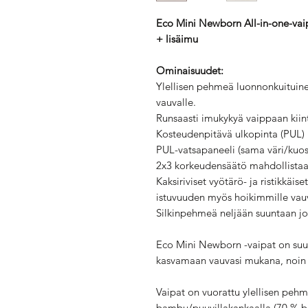
Eco Mini Newborn All-in-one-va
+ lisäimu
Ominaisuudet:
Ylellisen pehmeä luonnonkuituinen
vauvalle.
Runsaasti imukykyä vaippaan kiin
Kosteudenpitävä ulkopinta (PUL) i
PUL-vatsapaneeli (sama väri/kuosi
2x3 korkeudensäätö mahdollistaa 
Kaksiriviset vyötärö- ja ristikkäi
istuvuuden myös hoikimmille vauv
Silkinpehmeä neljään suuntaan j
Eco Mini Newborn -vaipat on suun
kasvamaan vauvasi mukana, noin 6
Vaipat on vuorattu ylellisen pehm
bambu/puuvillakankaalla (70 % b