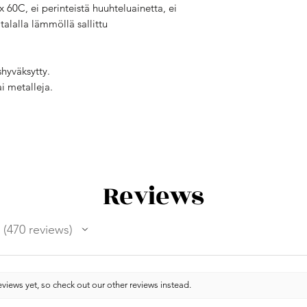
60C, ei perinteistä huuhteluainetta, ei
alalla lämmöllä sallittu
shyväksytty.
ai metalleja.
Reviews
470
reviews
470
views yet, so check out our other reviews instead.