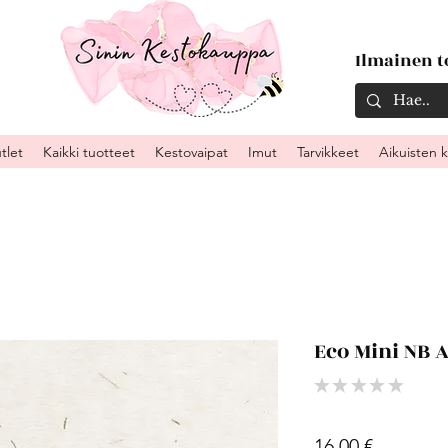
Ilmainen to
tlet
Kaikki tuotteet
Kestovaipat
Imut
Tarvikkeet
Aikuisten 
Eco Mini NB 
★
★
★
★
★
0
Hinta
16,00 €