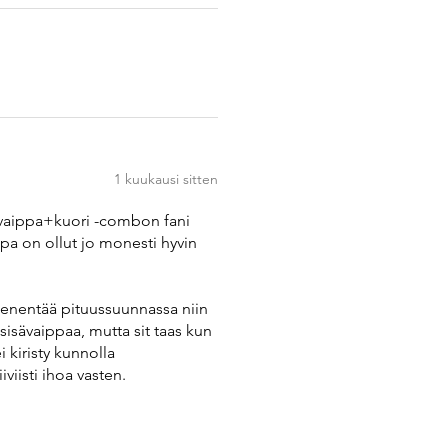
1 kuukausi sitten
rsovaippa+kuori -combon fani
pa on ollut jo monesti hyvin
pienentää pituussuunnassa niin
sisävaippaa, mutta sit taas kun
 kiristy kunnolla
viisti ihoa vasten.