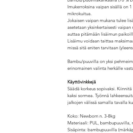
Imukerroksina vaipan sisällä on 1
mikrokuitua.
Jokaisen vaipan mukana tulee lis
asetetaan yksinkertaisesti vaipan
auttaa pitämään lisäimun paikoil
Lisäimu voidaan taittaa maksimaa
missä sitä eniten tarvitaan (yleensä
Bambu/puuvilla on yksi pehmeimmi
erinomainen valinta herkälle vast
Käyttövinkkejä
Säädä korkeus sopivaksi. Kiinnitä
kaksi sormea. Työnnä lahkeensuita
jalkojen välissä samalla tavalla k
Koko: Newborn n. 3-8kg
Materiaali: PUL, bambupuuvilla, 
Sisäpinta: bambupuuvilla (märkäp