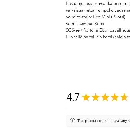
Pesuohje: esipesu+pitkä pesu max 
valkaisuainetta, rumpukuivaus mat
Valmistuttaja: Eco Mini (Ruotsi)
Valmistusmaa: Kiina
SGS-sertifioitu ja EU:n turvallisuu
Ei sisällä haitallisia kemikaaleja t
4.7
★
★
★
★
★
This product doesn't have any re