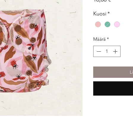
Kuosi
*
Määrä
*
L