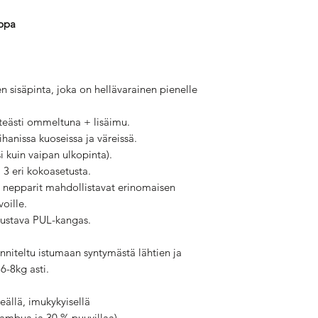
ippa
 sisäpinta, joka on hellävarainen pienelle
teästi ommeltuna + lisäimu.
hanissa kuoseissa ja väreissä.
 kuin vaipan ulkopinta).
3 eri kokoasetusta.
set nepparit mahdollistavat erinomaisen
oille.
oustava PUL-kangas.
niteltu istumaan syntymästä lähtien ja
-8kg asti.
eällä, imukykyisellä
ambua ja 30 % puuvillaa).