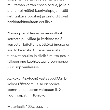
muutaman kerran ennen pesua, jolloin
pienempi määrä kuorivaippoja riittää
(vrt. taskuvaippoihin) ja prefoldit ovat
hankintahinnaltaan edullisia.
Näissä prefoldeissa on reunoilla 4
kerrosta puuvillaa ja keskiosassa 8
kerrosta. Taiteltuna pötköksi imussa on
siis 16 kerrosta. Uutena paketista imut
tuntuvat ohuilta ja sileiltä mutta pesun
jälkeen imu kuohkeutuu ja pehmenee
juuri sopivanlaiseksi.
XL-koko (42x46cm) vastaa XKKO:n L-
kokoa (38x46cm) ja se on sopiva
isomman taaperon vaippaan (L-XL-
koon vaipat) n. 10-20kg.
Materiaali: 100% puuvilla