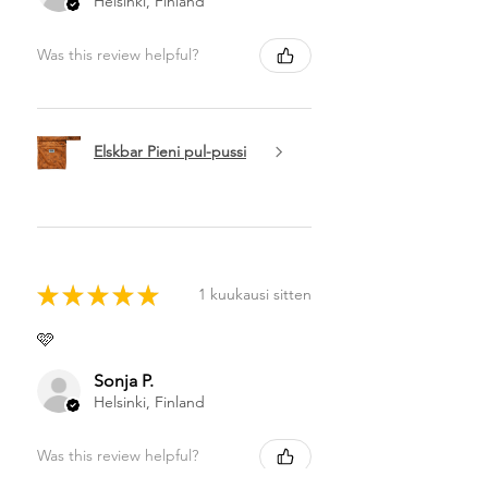
Helsinki, Finland
Was this review helpful?
Elskbar Pieni pul-pussi
★
★
★
★
★
1 kuukausi sitten
🩷
Sonja P.
Helsinki, Finland
Was this review helpful?