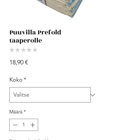
Puuvilla Prefold
taaperolle
★
★
★
★
★
0
Hinta
18,90 €
Koko
*
Määrä
*