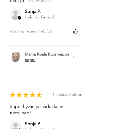
ollut jo...
SHOW MORE
Sonja P.
Helsinki, Finland
Was this review helpful?
Mama Koala Kuorivaippa
neppi
★
★
★
★
★
1 kuukausi sitten
Super hyvän ja laadukkaan
tuntuinen!
Sonja P.