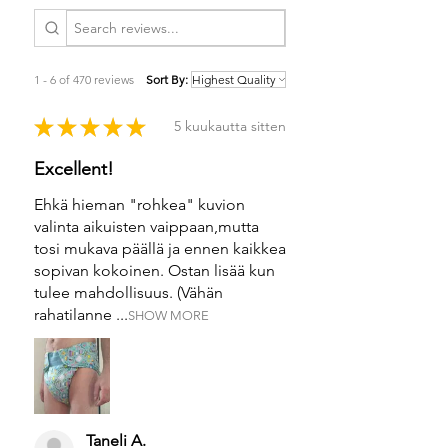
1 - 6 of 470 reviews
Sort By:
★
★
★
★
★
5 kuukautta sitten
Excellent!
Ehkä hieman "rohkea" kuvion
valinta aikuisten vaippaan,mutta
tosi mukava päällä ja ennen kaikkea
sopivan kokoinen. Ostan lisää kun
tulee mahdollisuus. (Vähän
rahatilanne ...
SHOW MORE
Taneli A.