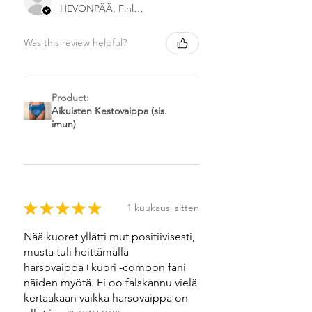
HEVONPÄÄ, Finland
Was this review helpful?
Product:
Aikuisten Kestovaippa (sis.
imun)
★
★
★
★
★
1 kuukausi sitten
Nää kuoret yllätti mut positiivisesti,
musta tuli heittämällä
harsovaippa+kuori -combon fani
näiden myötä. Ei oo falskannu vielä
kertaakaan vaikka harsovaippa on