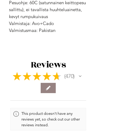
Pesuohje: 60C (satunnainen keittopesu
sallittu), ei tavallista huuhteluainetta,
kevyt rumpukuivaus
Valmistaja: Avo+Cado
Valmistusmaa: Pakistan
Reviews
★
★
★
★
★
470
470
This product doesn't have any
reviews yet, so check out our other
reviews instead.