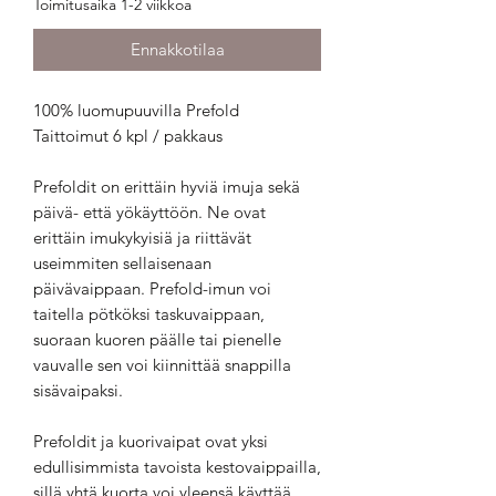
Toimitusaika 1-2 viikkoa
Ennakkotilaa
100% luomupuuvilla Prefold
Taittoimut 6 kpl / pakkaus
Prefoldit on erittäin hyviä imuja sekä
päivä- että yökäyttöön. Ne ovat
erittäin imukykyisiä ja riittävät
useimmiten sellaisenaan
päivävaippaan. Prefold-imun voi
taitella pötköksi taskuvaippaan,
suoraan kuoren päälle tai pienelle
vauvalle sen voi kiinnittää snappilla
sisävaipaksi.
Prefoldit ja kuorivaipat ovat yksi
edullisimmista tavoista kestovaippailla,
sillä yhtä kuorta voi yleensä käyttää