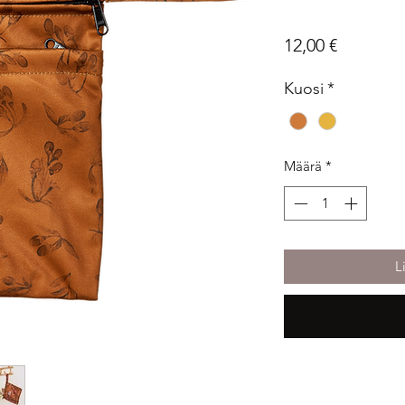
Hinta
12,00 €
Kuosi
*
Määrä
*
L