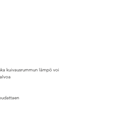
oska kuivausrummun lämpö voi
alvoa
noudattaen