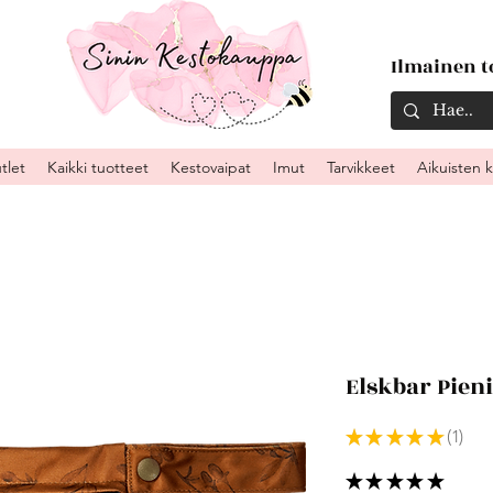
Ilmainen to
tlet
Kaikki tuotteet
Kestovaipat
Imut
Tarvikkeet
Aikuisten 
Elskbar Pieni
★
★
★
★
★
1
1
★
★
★
★
★
1