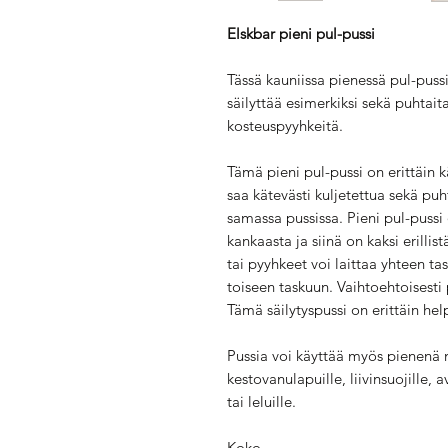
Elskbar pieni pul-pussi
Tässä kauniissa pienessä pul-pussi
säilyttää esimerkiksi sekä puhtaita
kosteuspyyhkeitä.
Tämä pieni pul-pussi on erittäin 
saa kätevästi kuljetettua sekä puht
samassa pussissa. Pieni pul-puss
kankaasta ja siinä on kaksi erillis
tai pyyhkeet voi laittaa yhteen tas
toiseen taskuun. Vaihtoehtoisesti 
Tämä säilytyspussi on erittäin he
Pussia voi käyttää myös pienenä 
kestovanulapuille, liivinsuojille, 
tai leluille.
Koko