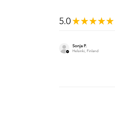
5.0
★
★
★
★
★
Sonja P.
Helsinki, Finland