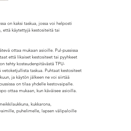
ssa on kaksi taskua, jossa voi helposti
, että käytettyjä kestositeitä tai
kätevä ottaa mukaan asioille. Pul-pussissa
aat että likaiset kestositeet tai pyyhkeet
i on tehty kosteudenpitävästä TPU-
tä vetoketjullista taskua. Puhtaat kestositeet
kuun, ja käytön jälkeen ne voi siirtää
pussissa on tilaa yhdelle kestovaipalle.
lppo ottaa mukaan, kun käväisee asioilla.
meikkilaukkuna, kukkarona,
avaimille, puhelimelle, lapsen välipaloille