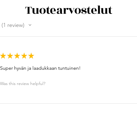
Tuotearvostelut
1
review
1
★
★
★
★
★
Super hyvän ja laadukkaan tuntuinen!
Was this review helpful?