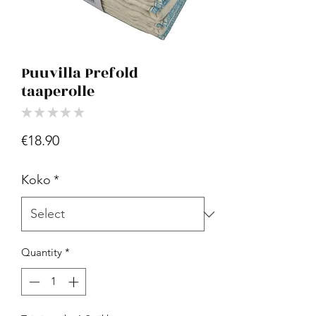
Puuvilla Prefold
taaperolle
★
★
★
★
★
0
Price
€18.90
Koko
*
Quantity
*