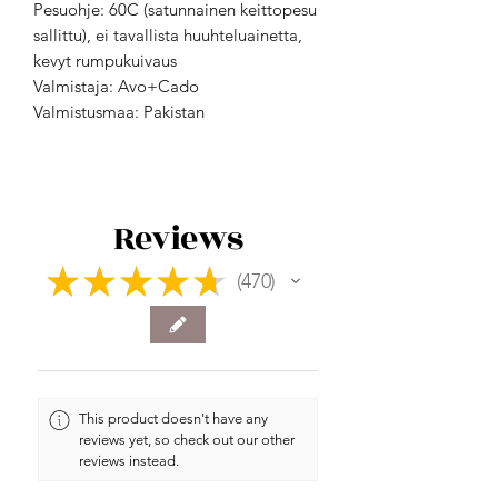
Pesuohje: 60C (satunnainen keittopesu
sallittu), ei tavallista huuhteluainetta,
kevyt rumpukuivaus
Valmistaja: Avo+Cado
Valmistusmaa: Pakistan
Reviews
★
★
★
★
★
470
470
This product doesn't have any
reviews yet, so check out our other
reviews instead.