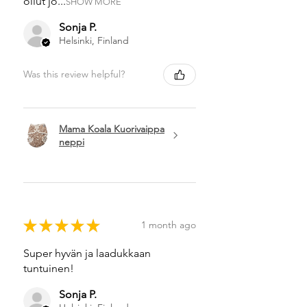
ollut jo...
SHOW MORE
Sonja P.
Helsinki, Finland
Was this review helpful?
Mama Koala Kuorivaippa
neppi
★
★
★
★
★
1 month ago
Super hyvän ja laadukkaan
tuntuinen!
Sonja P.