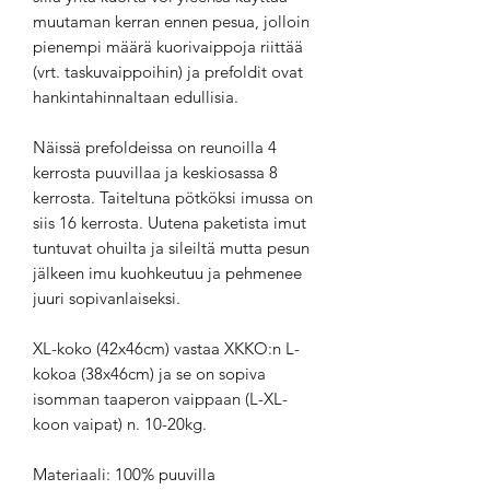
muutaman kerran ennen pesua, jolloin
pienempi määrä kuorivaippoja riittää
(vrt. taskuvaippoihin) ja prefoldit ovat
hankintahinnaltaan edullisia.
Näissä prefoldeissa on reunoilla 4
kerrosta puuvillaa ja keskiosassa 8
kerrosta. Taiteltuna pötköksi imussa on
siis 16 kerrosta. Uutena paketista imut
tuntuvat ohuilta ja sileiltä mutta pesun
jälkeen imu kuohkeutuu ja pehmenee
juuri sopivanlaiseksi.
XL-koko (42x46cm) vastaa XKKO:n L-
kokoa (38x46cm) ja se on sopiva
isomman taaperon vaippaan (L-XL-
koon vaipat) n. 10-20kg.
Materiaali: 100% puuvilla