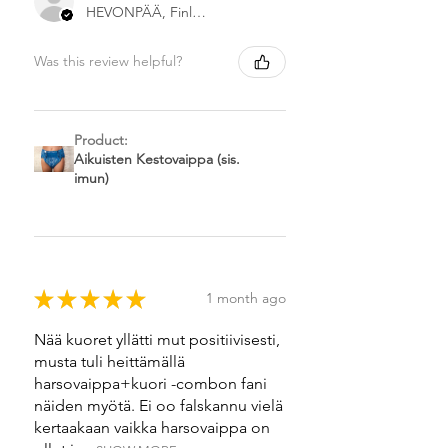
HEVONPÄÄ, Finland
Was this review helpful?
Product:
Aikuisten Kestovaippa (sis.
imun)
★
★
★
★
★
1 month ago
Nää kuoret yllätti mut positiivisesti,
musta tuli heittämällä
harsovaippa+kuori -combon fani
näiden myötä. Ei oo falskannu vielä
kertaakaan vaikka harsovaippa on