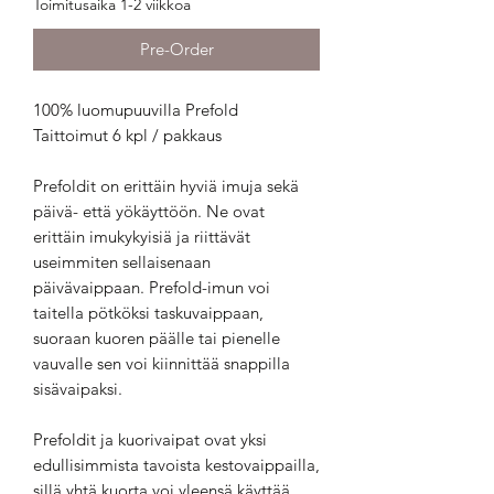
Toimitusaika 1-2 viikkoa
Pre-Order
100% luomupuuvilla Prefold
Taittoimut 6 kpl / pakkaus
Prefoldit on erittäin hyviä imuja sekä
päivä- että yökäyttöön. Ne ovat
erittäin imukykyisiä ja riittävät
useimmiten sellaisenaan
päivävaippaan. Prefold-imun voi
taitella pötköksi taskuvaippaan,
suoraan kuoren päälle tai pienelle
vauvalle sen voi kiinnittää snappilla
sisävaipaksi.
Prefoldit ja kuorivaipat ovat yksi
edullisimmista tavoista kestovaippailla,
sillä yhtä kuorta voi yleensä käyttää