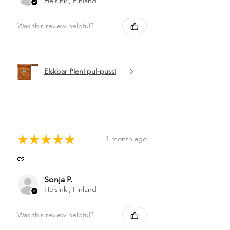
Helsinki, Finland
Was this review helpful?
Elskbar Pieni pul-pussi
★
★
★
★
★
1 month ago
🩷
Sonja P.
Helsinki, Finland
Was this review helpful?