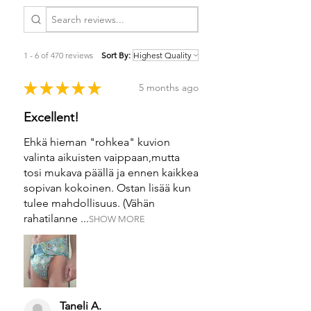
1 - 6 of 470 reviews
Sort By:
★
★
★
★
★
5 months ago
Excellent!
Ehkä hieman "rohkea" kuvion
valinta aikuisten vaippaan,mutta
tosi mukava päällä ja ennen kaikkea
sopivan kokoinen. Ostan lisää kun
tulee mahdollisuus. (Vähän
rahatilanne ...
SHOW MORE
Taneli A.