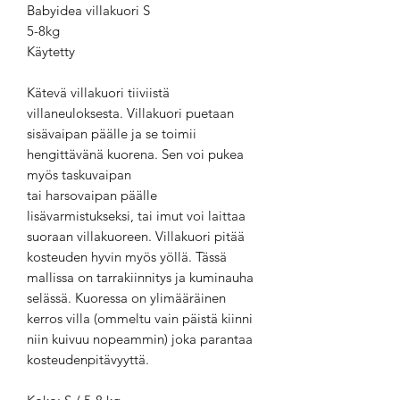
Babyidea villakuori S
5-8kg
Käytetty
Kätevä villakuori tiiviistä
villaneuloksesta. Villakuori puetaan
sisävaipan päälle ja se toimii
hengittävänä kuorena. Sen voi pukea
myös taskuvaipan
tai harsovaipan päälle
lisävarmistukseksi, tai imut voi laittaa
suoraan villakuoreen. Villakuori pitää
kosteuden hyvin myös yöllä. Tässä
mallissa on tarrakiinnitys ja kuminauha
selässä. Kuoressa on ylimääräinen
kerros villa (ommeltu vain päistä kiinni
niin kuivuu nopeammin) joka parantaa
kosteudenpitävyyttä.