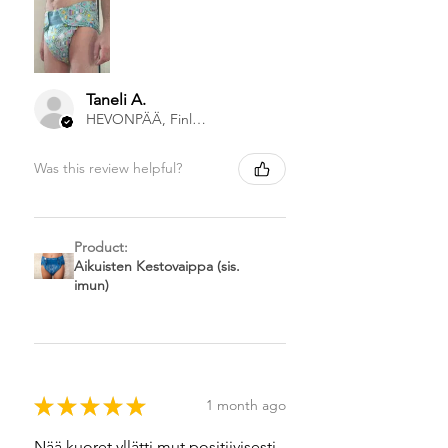
Taneli A.
HEVONPÄÄ, Finland
Was this review helpful?
Product:
Aikuisten Kestovaippa (sis.
imun)
★
★
★
★
★
1 month ago
Nää kuoret yllätti mut positiivisesti,