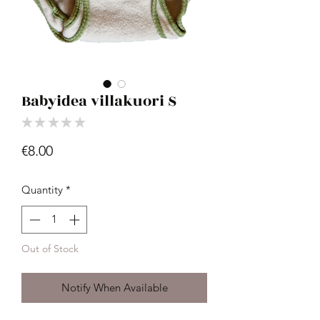
Babyidea villakuori S
★
★
★
★
★
0
Price
€8.00
Quantity
*
Out of Stock
Notify When Available