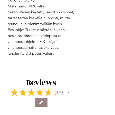
Koko: S / 5-8 kg
Materiaali: 100% villa
Kunto: Vähän käytetty, siistit sisäpinnat,
tarrat tarraa keskelle huonosti, mutta
reunoille ja pienimmillään hyvin.
Pesuohje: Tuuletus käytön jälkeen,
pesu jos tahrainen: käsinpesu tai
villanpesuohjelma 30C, käytä
villanpesuainetta, tasokuivaus,
lanoliinita 2-3 pesun välein.
Reviews
★
★
★
★
★
470
470