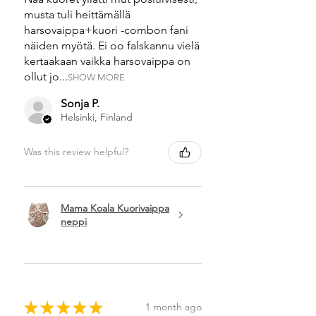
musta tuli heittämällä
harsovaippa+kuori -combon fani
näiden myötä. Ei oo falskannu vielä
kertaakaan vaikka harsovaippa on
ollut jo...
SHOW MORE
Sonja P.
Helsinki, Finland
Was this review helpful?
Mama Koala Kuorivaippa
neppi
★
★
★
★
★
1 month ago