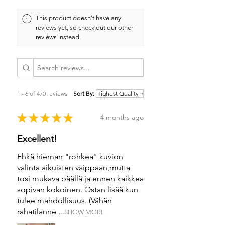
This product doesn't have any
reviews yet, so check out our other
reviews instead.
1 - 6 of 470 reviews
Sort By:
★
★
★
★
★
4 months ago
Excellent!
Ehkä hieman "rohkea" kuvion
valinta aikuisten vaippaan,mutta
tosi mukava päällä ja ennen kaikkea
sopivan kokoinen. Ostan lisää kun
tulee mahdollisuus. (Vähän
rahatilanne ...
SHOW MORE