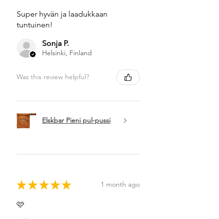
Super hyvän ja laadukkaan
tuntuinen!
Sonja P.
Helsinki, Finland
Was this review helpful?
Elskbar Pieni pul-pussi
★
★
★
★
★
1 month ago
🩷