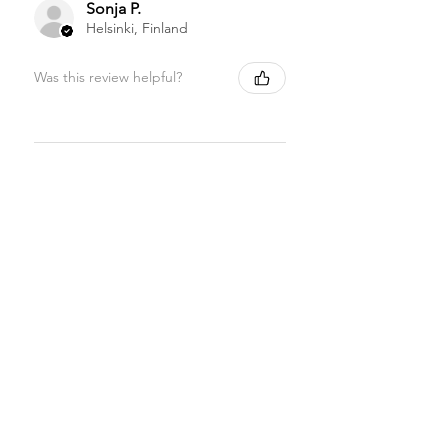
Sonja P.
Helsinki, Finland
Was this review helpful?
★
★
★
★
★
1 month ago
Highly recommended!
Sonja P.
Helsinki, Finland
Was this review helpful?
Sappisaippua