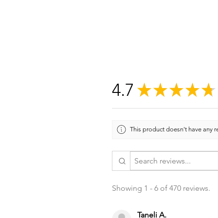
4.7
★
★
★
★
★
This product doesn't have any re
Showing 1 - 6 of 470 reviews.
Taneli A.