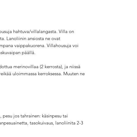
housuja hahtuva/villalangasta. Villa on
ta. Lanoliinin ansiosta ne ovat
impana vaippakuorena. Villahousuja voi
askuvaipan päällä.
ttua merinovillaa (2 kerrosta), ja niissä
 reikää uloimmassa kerroksessa. Muuten ne
, pesu jos tahrainen: käsinpesu tai
npesuainetta, tasokuivaus, lanoliinita 2-3