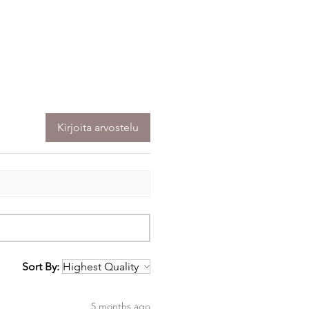
Kirjoita arvostelu
Sort By:
5 months ago