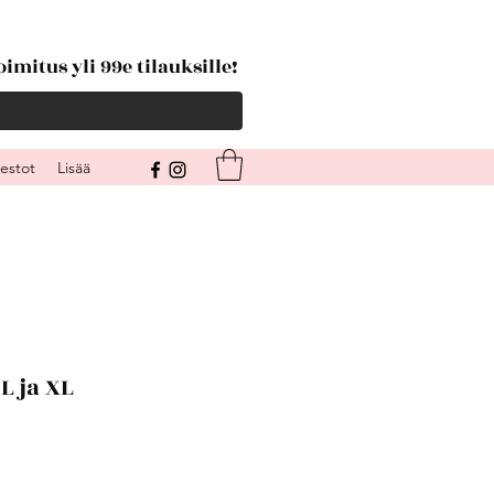
imitus yli 99e tilauksille!
kestot
Lisää
L ja XL