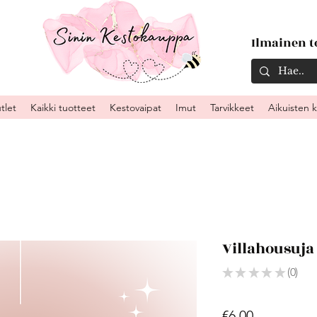
Ilmainen to
tlet
Kaikki tuotteet
Kestovaipat
Imut
Tarvikkeet
Aikuisten 
Villahousuja 
★
★
★
★
★
0
0
Price
€6.00