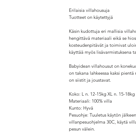
Erilaisia villahousuja
Tuotteet on käytettyjä
Käsin kudottuja eri mallisia villa
hengittävä materiaali eikä se hios
kosteudenpitävät ja toimivat ulo
käyttää myös lisävarmistuksena t
Babyidean villahousut on konekudo
on takana lahkeessa kaksi pientä
on siistit ja joustavat.
Koko: L n. 12-15kg XL n. 15-18kg
Materiaali: 100% villa
Kunto: Hyvä
Pesuohje: Tuuletus käytön jälkeen
villanpesuohjelma 30C, käytä villa
pesun välein.