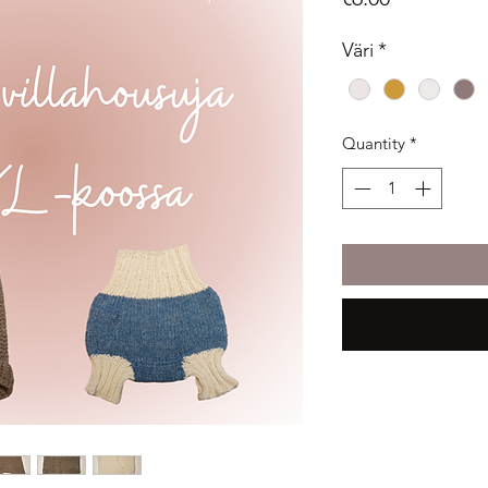
Väri
*
Quantity
*