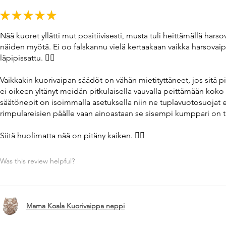
★
★
★
★
★
Nää kuoret yllätti mut positiivisesti, musta tuli heittämällä ha
näiden myötä. Ei oo falskannu vielä kertaakaan vaikka harsovaip
läpipissattu. 👌🏼
Vaikkakin kuorivaipan säädöt on vähän mietityttäneet, jos sitä 
ei oikeen yltänyt meidän pitkulaisella vauvalla peittämään koko 
säätönepit on isoimmalla asetuksella niin ne tuplavuotosuojat ei
rimpulareisien päälle vaan ainoastaan se sisempi kumppari on tii
Siitä huolimatta nää on pitäny kaiken. 👌🏼
Was this review helpful?
Mama Koala Kuorivaippa neppi