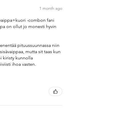
1 month ago
rsovaippa+kuori -combon fani
pa on ollut jo monesti hyvin
pienentää pituussuunnassa niin
sisävaippaa, mutta sit taas kun
 kiristy kunnolla
viisti ihoa vasten.