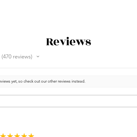
Reviews
470
reviews
470
views yet, so check out our other reviews instead.
★
★
★
★
★