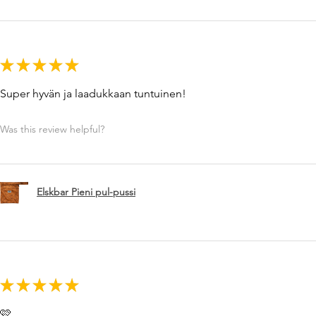
★
★
★
★
★
Super hyvän ja laadukkaan tuntuinen!
Was this review helpful?
Elskbar Pieni pul-pussi
★
★
★
★
★
🩷