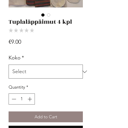
Tuplaläppäimut 4 kpl
★
★
★
★
★
0
Price
€9.00
Koko
*
Quantity
*
Add to Cart