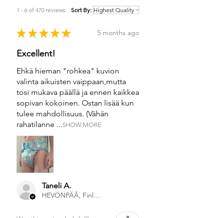
1 - 6 of 470 reviews
Sort By:
★
★
★
★
★
5 months ago
Excellent!
Ehkä hieman "rohkea" kuvion
valinta aikuisten vaippaan,mutta
tosi mukava päällä ja ennen kaikkea
sopivan kokoinen. Ostan lisää kun
tulee mahdollisuus. (Vähän
rahatilanne ...
SHOW MORE
Taneli A.
HEVONPÄÄ, Finland