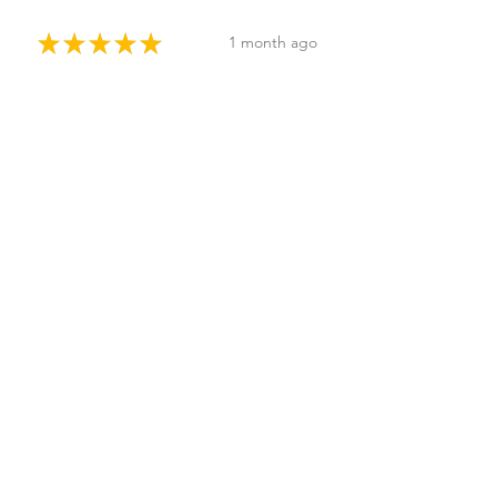
★
★
★
★
★
1 month ago
Highly recommended!
Sonja P.
Helsinki, Finland
Was this review helpful?
Sappisaippua
nestemäinen
★
★
★
★
★
2 months ago