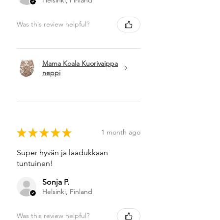
Was this review helpful?
Mama Koala Kuorivaippa
neppi
★
★
★
★
★
1 month ago
Super hyvän ja laadukkaan
tuntuinen!
Sonja P.
Helsinki, Finland
Was this review helpful?