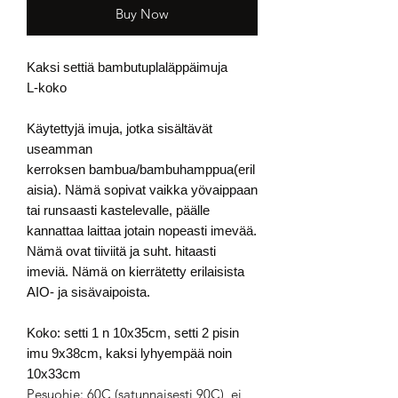
Buy Now
Kaksi settiä bambutuplaläppäimuja
L-koko
Käytettyjä imuja, jotka sisältävät
useamman
kerroksen bambua/bambuhamppua(eril
aisia). Nämä sopivat vaikka yövaippaan
tai runsaasti kastelevalle, päälle
kannattaa laittaa jotain nopeasti imevää.
Nämä ovat tiiviitä ja suht. hitaasti
imeviä. Nämä on kierrätetty erilaisista
AIO- ja sisävaipoista.
Koko: setti 1 n 10x35cm, setti 2 pisin
imu 9x38cm, kaksi lyhyempää noin
10x33cm
Pesuohje: 60C (satunnaisesti 90C), ei