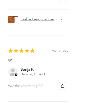
Elskbar Pieni pul-pussi
★
★
★
★
★
1 month ago
🩷
Sonja P.
Helsinki, Finland
Was this review helpful?