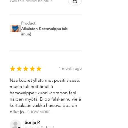
Was this review helpful?
Product:
Aikuisten Kestovaippa (sis.
imun)
★
★
★
★
★
1 month ago
Nää kuoret yllätti mut positiivisesti,
musta tuli heittämällä
harsovaippa+kuori -combon fani
näiden myötä. Ei oo falskannu vielä
kertaakaan vaikka harsovaippa on
ollut jo...
SHOW MORE
Sonja P.
Helsinki, Finland