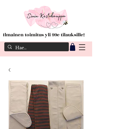
Ilmainen toimitus yli 99e tilauksille!