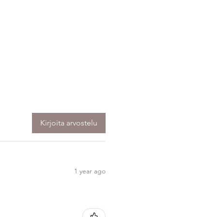
Kirjoita arvostelu
1 year ago