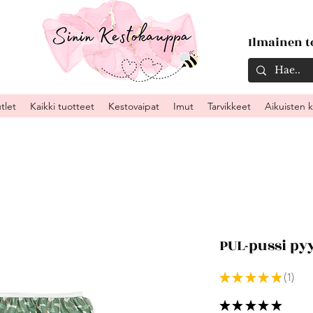
Ilmainen to
tlet
Kaikki tuotteet
Kestovaipat
Imut
Tarvikkeet
Aikuisten 
PUL-pussi py
★
★
★
★
★
1
1
★
★
★
★
★
1