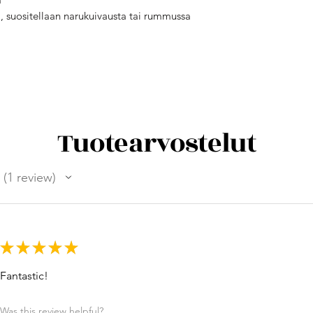
, suositellaan narukuivausta tai rummussa
Tuotearvostelut
1
review
1
★
★
★
★
★
Fantastic!
Was this review helpful?