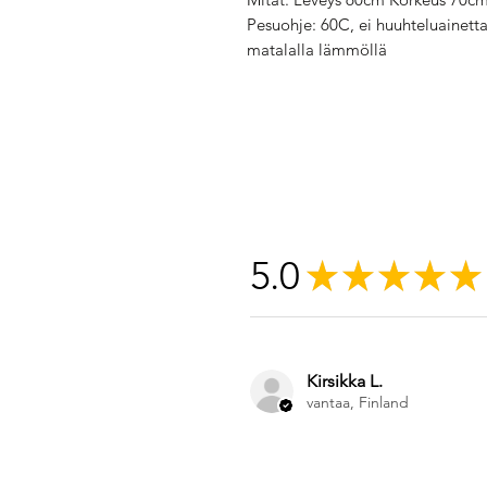
Pesuohje: 60C, ei huuhteluainetta
matalalla lämmöllä
5.0
★
★
★
★
★
Kirsikka L.
vantaa, Finland