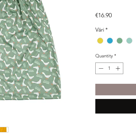
Price
€16.90
Väri
*
Quantity
*