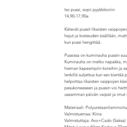
Iso pussi, sopii pyykkikoriin
14,90-17,90e
Kätevät pussit likaisten vaippojen
hajut ja kosteuden sisällään, mu
kun pussi hengittää.
Pussissa on kuminauha pussin suull
Kuminauha on melko napakka, mis
hieman kapeampiin koreihin ja ast
lenkillä suljettua kun sen kiertää
helpottaa likaisten vaippojen käsi
pesukoneeseen ja pussin voi heit
useamman päivän vaipat ja imut
Materiaali: Polyuretaanilaminoit
Valmistusmaa: Kiina
Valmistuttaja: Avo+Cado (Saksa)
Mitat: Leveys 60cm Korkeus 70c