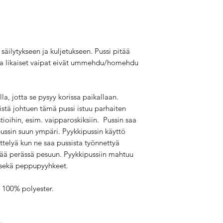
 säilytykseen ja kuljetukseen. Pussi pitää
tta likaiset vaipat eivät ummehdu/homehdu
a, jotta se pysyy korissa paikallaan.
tä johtuen tämä pussi istuu parhaiten
ioihin, esim. vaipparoskiksiin. Pussin saa
 pussin suun ympäri. Pyykkipussin käyttö
ttelyä kun ne saa pussista työnnettyä
tää perässä pesuun. Pyykkipussiin mahtuu
 sekä peppupyyhkeet.
u 100% polyester.
m