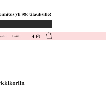
imitus yli 99e tilauksille!
kestot
Lisää
ykkikoriin