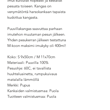
imut kuivuvat nopeasti ja kestävät
pesusta toiseen. Kangas on
venymätöntä harsokankaan tapaista
kudottua kangasta.
Puuvillakangas saavuttaa parhaan
imutehon muutaman pesun jälkeen.
Yhden pesukerran jälkeen testattuna
M-koon maksimi-imukyky oli 400ml!
Koko: S 9x50cm / M 11x70cm
Materiaali: Puuvilla 100%
Pesuohje: 60C, ei tavallista
huuhteluainetta, rumpukuivaus
matalalla lämmöllä
Merkki: Pupus
Kankaiden valmistusmaa: Puola
Tuotteen valmistusmaa: Puola