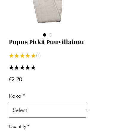
Pupus Pitkä Puuvillaimu
★
★
★
★
★
1
1
★
★
★
★
★
1
Price
€2.20
Koko
*
Quantity
*