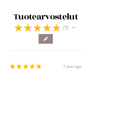
Tuotearvostelut
★
★
★
★
★
1
1
★
★
★
★
★
1 year ago
Phenomenal!
Linda K.
Joensuu, Finland
Was this review helpful?