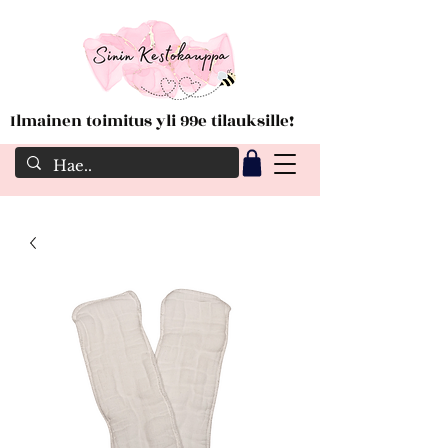
Ilmainen toimitus yli 99e tilauksille!