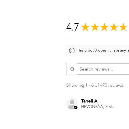
4.7
★
★
★
★
★
This product doesn't have any re
Showing 1 - 6 of 470 reviews.
Taneli A.
HEVONPÄÄ, Finland