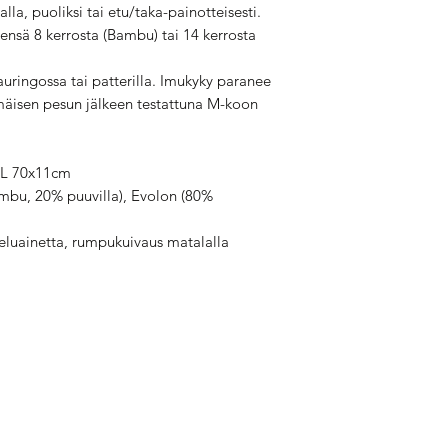
lla, puoliksi tai etu/taka-painotteisesti.
eensä 8 kerrosta (Bambu) tai 14 kerrosta
uringossa tai patterilla. Imukyky paranee
äisen pesun jälkeen testattuna M-koon
 L 70x11cm
mbu, 20% puuvilla), Evolon (80%
teluainetta, rumpukuivaus matalalla