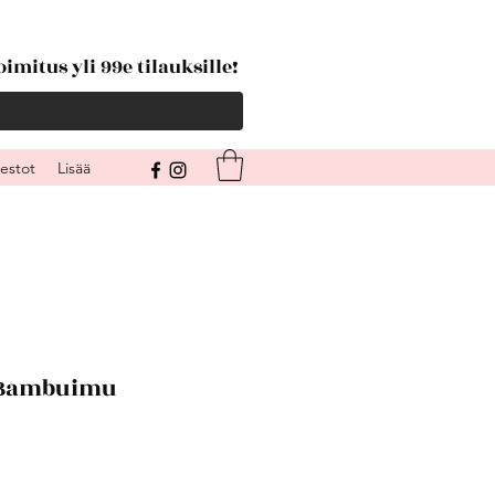
imitus yli 99e tilauksille!
kestot
Lisää
 Bambuimu