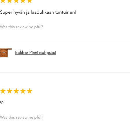
★
★
★
★
★
Super hyvän ja laadukkaan tuntuinen!
Was this review helpful?
Elskbar Pieni pul-pussi
★
★
★
★
★
🩷
Was this review helpful?