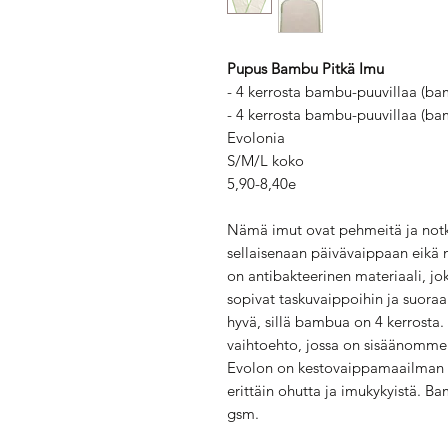
Pupus Bambu Pitkä Imu
- 4 kerrosta bambu-puuvillaa (b
- 4 kerrosta bambu-puuvillaa (ba
Evolonia
S/M/L koko
5,90-8,40e
Nämä imut ovat pehmeitä ja notk
sellaisenaan päivävaippaan eikä 
on antibakteerinen materiaali, j
sopivat taskuvaippoihin ja suoraa
hyvä, sillä bambua on 4 kerrosta
vaihtoehto, jossa on sisäänommelt
Evolon on kestovaippamaailman u
erittäin ohutta ja imukykyistä. B
gsm.