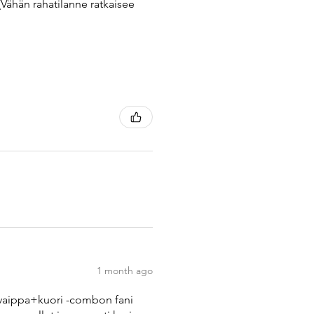
(Vähän rahatilanne ratkaisee
1 month ago
rsovaippa+kuori -combon fani