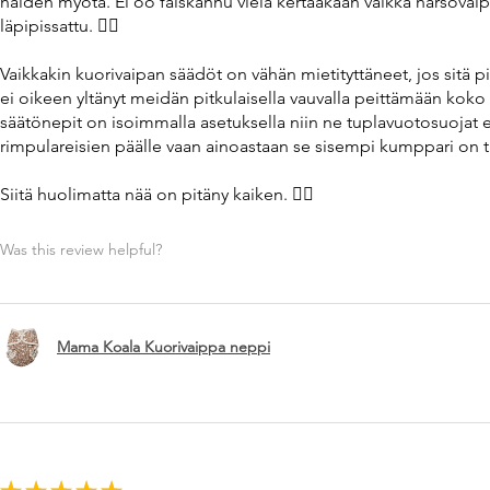
näiden myötä. Ei oo falskannu vielä kertaakaan vaikka harsovaip
läpipissattu. 👌🏼
Vaikkakin kuorivaipan säädöt on vähän mietityttäneet, jos sitä 
ei oikeen yltänyt meidän pitkulaisella vauvalla peittämään koko 
säätönepit on isoimmalla asetuksella niin ne tuplavuotosuojat ei
rimpulareisien päälle vaan ainoastaan se sisempi kumppari on tii
Siitä huolimatta nää on pitäny kaiken. 👌🏼
Was this review helpful?
Mama Koala Kuorivaippa neppi