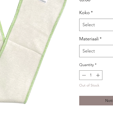
Koko
*
Select
Materiaali
*
Select
Quantity
*
Out of Stock
Noti