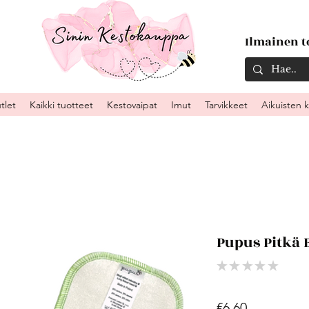
Ilmainen to
tlet
Kaikki tuotteet
Kestovaipat
Imut
Tarvikkeet
Aikuisten 
Pupus Pitkä
★
★
★
★
★
0
Price
€6.60