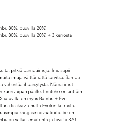
ambu 80%, puuvilla 20%)
mbu 80%, puuvilla 20%) + 3 kerrosta
eita, pitkiä bambuimuja. Imu sopii
muita imuja välttämättä tarvitse. Bambu
oka vähentää ihoärsytystä. Nämä imut
n kuorivaipan päälle. Imuteho on erittäin
. Saatavilla on myös Bambu + Evo -
una lisäksi 3 ohutta Evolon-kerrosta.
usimpia kangasinnovaatioita. Se on
ambu on valkaisematonta ja tiivistä 370