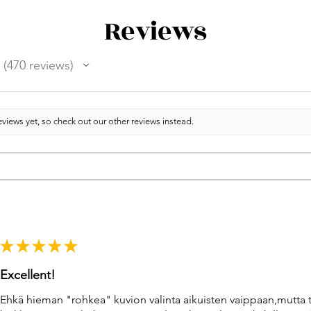
Reviews
470
reviews
470
views yet, so check out our other reviews instead.
★
★
★
★
★
Excellent!
Ehkä hieman "rohkea" kuvion valinta aikuisten vaippaan,mutta 