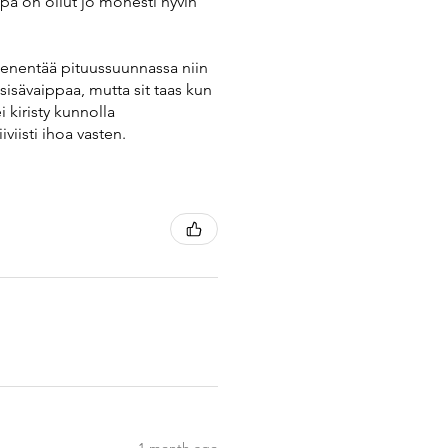
pa on ollut jo monesti hyvin
pienentää pituussuunnassa niin
sisävaippaa, mutta sit taas kun
 kiristy kunnolla
viisti ihoa vasten.