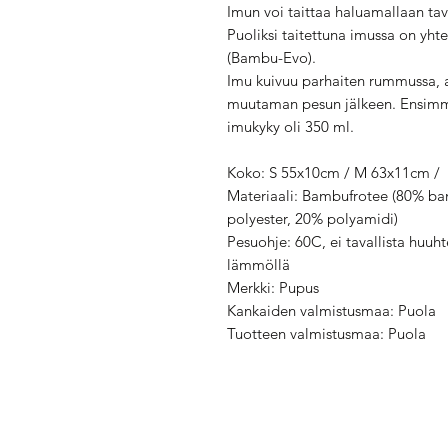
Imun voi taittaa haluamallaan tava
Puoliksi taitettuna imussa on yht
(Bambu-Evo).
Imu kuivuu parhaiten rummussa, a
muutaman pesun jälkeen. Ensimm
imukyky oli 350 ml.
Koko: S 55x10cm / M 63x11cm /
Materiaali: Bambufrotee (80% ba
polyester, 20% polyamidi)
Pesuohje: 60C, ei tavallista huuh
lämmöllä
Merkki: Pupus
Kankaiden valmistusmaa: Puola
Tuotteen valmistusmaa: Puola