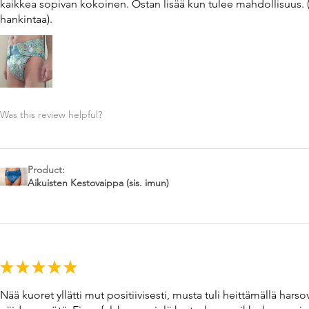
kaikkea sopivan kokoinen. Ostan lisää kun tulee mahdollisuus. 
hankintaa).
Was this review helpful?
Product:
Aikuisten Kestovaippa (sis. imun)
★
★
★
★
★
Nää kuoret yllätti mut positiivisesti, musta tuli heittämällä ha