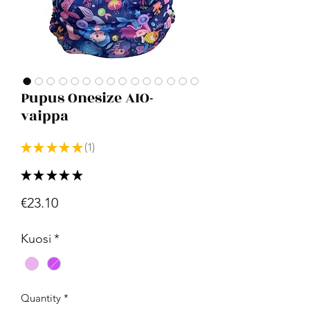
Pupus Onesize AIO-
vaippa
★
★
★
★
★
1
1
★
★
★
★
★
1
Price
€23.10
Kuosi
*
Quantity
*