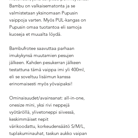
Bambu on valkaisematonta ja se
valmistetaan yksinomaan Pupusin
vaippoja varten. Myös PUL-kangas on
Pupusin omaa tuotantoa eli samoja
kuoseja et muualta löydä.
Bambufrotee saavuttaa parhaan
imukykynsä muutamien pesujen
jälkeen. Kahden pesukerran jälkeen
testattuna tämä vaippa imi yli 400ml,
eli se soveltuu lisäimun kanssa
erinomaisesti myös yövaipaksi!
Ominaisuudet/avainsanat: all-in-one,
onesize mini, yksi rivi neppejä
vyötäröllä, ylivetoneppi siivessä,
keskimmäiset nepit
värikoodattu, korkeudensäätö S/M/L,
tuplakuminauhat, taskun aukko vaipan