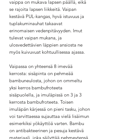
vaippa on mukava lapsen päällä, eikä
se rajoita lapsen liikkeitä. Vaipan
kestävä PUL-kangas, hyvä istuvuus ja
tuplakuminauhat takaavat
erinomaisen vedenpitävyyden. Imut
tulevat vaipan mukana, ja
ulosvedettävien läppien ansiosta ne
myös kuivuvuat kohtuullisessa ajassa.
Vaipassa on yhteensä 8 imevää
kerrosta: sisäpinta on pehmeää
bambuneulosta, johon on ommeltu
yksi kerros bambufroteeta
sisäpuolella, ja imuläpissä on 3 ja 3
kerrosta bambufroteeta. Toisen
imuläpän kärjessä on pieni tasku, johon
voi tarvittaessa sujauttaa vielä lisäimun
esimerkiksi yökäyttöä varten. Bambu
on antibakteerinen ja pesuja kestävä
materiaali, joka säilyttää pehmeytensä.