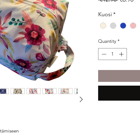
Price
Pr
Kuosi
*
Quantity
*
ttämiseen