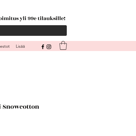
imitus yli 99e tilauksille!
kestot
Lisää
i Snowcotton
le