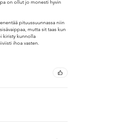
pa on ollut jo monesti hyvin
pienentää pituussuunnassa niin
sisävaippaa, mutta sit taas kun
 kiristy kunnolla
viisti ihoa vasten.