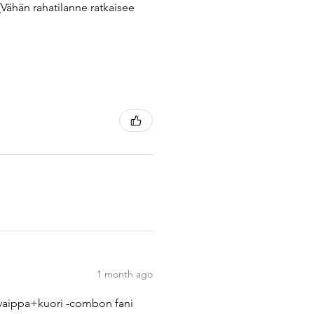
(Vähän rahatilanne ratkaisee
1 month ago
rsovaippa+kuori -combon fani