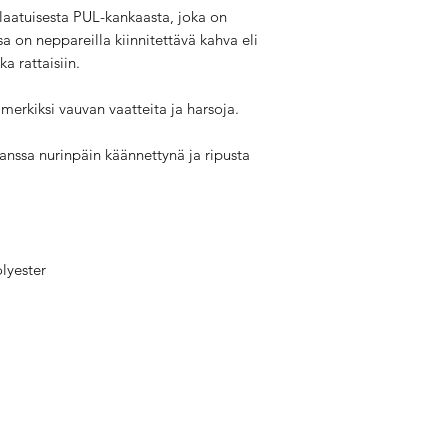
laatuisesta PUL-kankaasta, joka on
a on neppareilla kiinnitettävä kahva eli
a rattaisiin.
merkiksi vauvan vaatteita ja harsoja.
anssa nurinpäin käännettynä ja ripusta
lyester