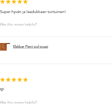
★
★
★
★
★
Super hyvän ja laadukkaan tuntuinen!
Was this review helpful?
Elskbar Pieni pul-pussi
★
★
★
★
★
🩷
Was this review helpful?