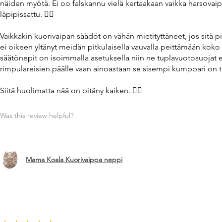
näiden myötä. Ei oo falskannu vielä kertaakaan vaikka harsovaip
läpipissattu. 👌🏼
Vaikkakin kuorivaipan säädöt on vähän mietityttäneet, jos sitä 
ei oikeen yltänyt meidän pitkulaisella vauvalla peittämään koko 
säätönepit on isoimmalla asetuksella niin ne tuplavuotosuojat ei
rimpulareisien päälle vaan ainoastaan se sisempi kumppari on tii
Siitä huolimatta nää on pitäny kaiken. 👌🏼
Was this review helpful?
Mama Koala Kuorivaippa neppi