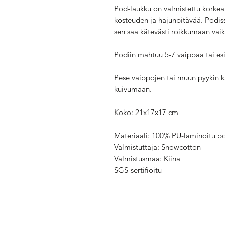
Pod-laukku on valmistettu korkea
kosteuden ja hajunpitävää. Podiss
sen saa kätevästi roikkumaan vaikk
Podiin mahtuu 5-7 vaippaa tai esi
Pese vaippojen tai muun pyykin k
kuivumaan.
Koko: 21x17x17 cm
Materiaali: 100% PU-laminoitu po
Valmistuttaja: Snowcotton
Valmistusmaa: Kiina
SGS-sertifioitu