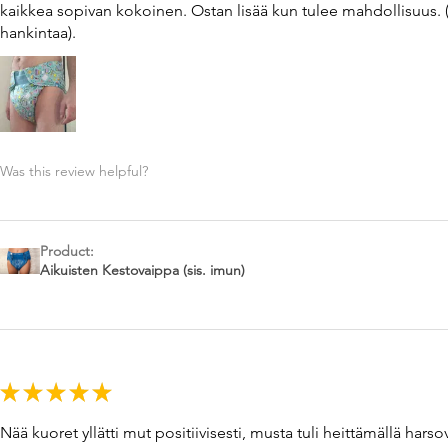
kaikkea sopivan kokoinen. Ostan lisää kun tulee mahdollisuus. 
hankintaa).
Was this review helpful?
Product:
Aikuisten Kestovaippa (sis. imun)
★
★
★
★
★
Nää kuoret yllätti mut positiivisesti, musta tuli heittämällä ha