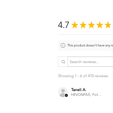
4.7
★
★
★
★
★
This product doesn't have any re
Showing 1 - 6 of 470 reviews.
Taneli A.
HEVONPÄÄ, Finland