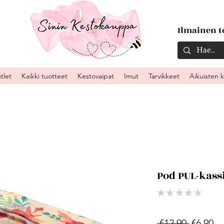
Ilmainen to
tlet
Kaikki tuotteet
Kestovaipat
Imut
Tarvikkeet
Aikuisten 
Pod PUL-kass
★
★
★
★
★
0
Regular
Sa
 €12.90 
€6.90