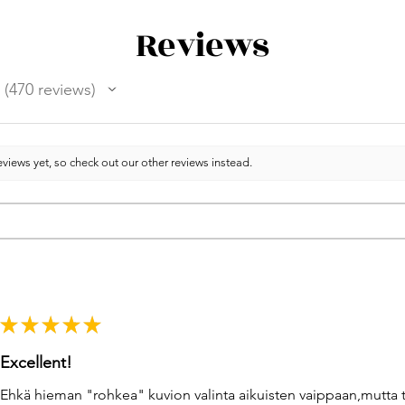
Reviews
470
reviews
470
views yet, so check out our other reviews instead.
★
★
★
★
★
Excellent!
Ehkä hieman "rohkea" kuvion valinta aikuisten vaippaan,mutta 