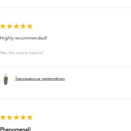
★
★
★
★
★
Highly recommended!
Was this review helpful?
Sappisaippua nestemäinen
★
★
★
★
★
Phenomenal!