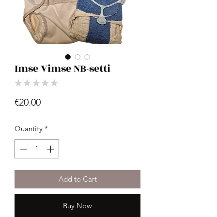
Imse Vimse NB-setti
★
★
★
★
★
0
Price
€20.00
Quantity
*
Add to Cart
Buy Now