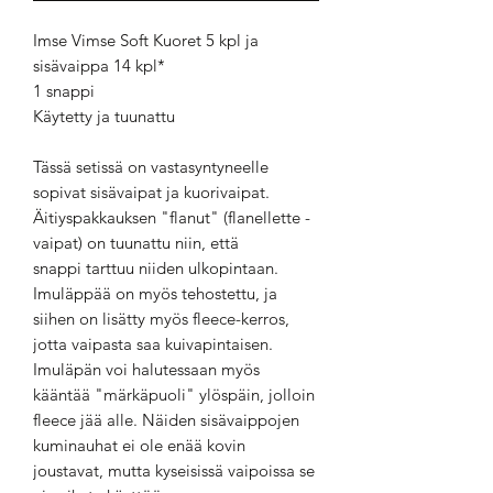
Imse Vimse Soft Kuoret 5 kpl ja
sisävaippa 14 kpl*
1 snappi
Käytetty ja tuunattu
Tässä setissä on vastasyntyneelle
sopivat sisävaipat ja kuorivaipat.
Äitiyspakkauksen "flanut" (flanellette -
vaipat) on tuunattu niin, että
snappi tarttuu niiden ulkopintaan.
Imuläppää on myös tehostettu, ja
siihen on lisätty myös fleece-kerros,
jotta vaipasta saa kuivapintaisen.
Imuläpän voi halutessaan myös
kääntää "märkäpuoli" ylöspäin, jolloin
fleece jää alle. Näiden sisävaippojen
kuminauhat ei ole enää kovin
joustavat, mutta kyseisissä vaipoissa se