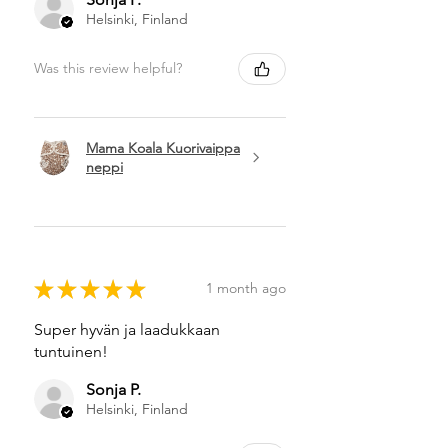
Helsinki, Finland
Was this review helpful?
Mama Koala Kuorivaippa
neppi
★
★
★
★
★
1 month ago
Super hyvän ja laadukkaan
tuntuinen!
Sonja P.
Helsinki, Finland