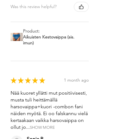
Was this review helpful?
Product:
Aikuisten Kestovaippa (sis.
imun)
★
★
★
★
★
1 month ago
Nää kuoret yllätti mut positiivisesti,
musta tuli heittämällä
harsovaippa+kuori -combon fani
näiden myötä. Ei oo falskannu vielä
kertaakaan vaikka harsovaippa on
ollut jo...
SHOW MORE
Sonja P.