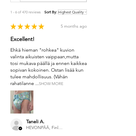
1 - 6 of 470 reviews
Sort By:
★
★
★
★
★
5 months ago
Excellent!
Ehkä hieman "rohkea" kuvion
valinta aikuisten vaippaan,mutta
tosi mukava päällä ja ennen kaikkea
sopivan kokoinen. Ostan lisää kun
tulee mahdollisuus. (Vähän
rahatilanne ...
SHOW MORE
Taneli A.
HEVONPÄÄ, Finland