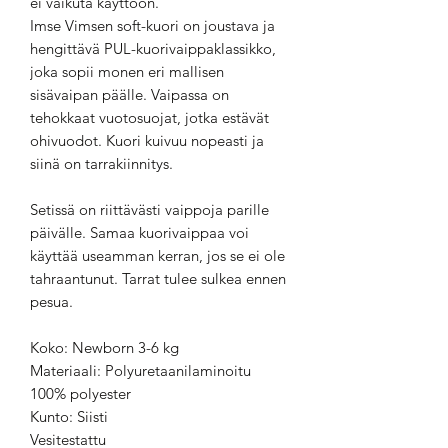
ei vaikuta käyttöön.
Imse Vimsen soft-kuori on joustava ja
hengittävä PUL-kuorivaippaklassikko,
joka sopii monen eri mallisen
sisävaipan päälle. Vaipassa on
tehokkaat vuotosuojat, jotka estävät
ohivuodot. Kuori kuivuu nopeasti ja
siinä on tarrakiinnitys.
Setissä on riittävästi vaippoja parille
päivälle. Samaa kuorivaippaa voi
käyttää useamman kerran, jos se ei ole
tahraantunut. Tarrat tulee sulkea ennen
pesua.
Koko: Newborn 3-6 kg
Materiaali: Polyuretaanilaminoitu
100% polyester
Kunto: Siisti
Vesitestattu