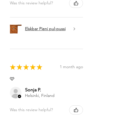
Was this review helpful?
Elskbar Pieni pul-pussi
★
★
★
★
★
1 month ago
🩷
Sonja P.
Helsinki, Finland
Was this review helpful?