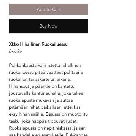
Add to Cart
Buy Now
Xkko Hihallinen Ruokailuessu
6kk-2v
Pul-kankaasta valmistettu hihallinen
ruokailuessu pitää vaatteet puhtaana
ruokailun tai askartelun aikana.
Hihansuut ja pääntie on kantattu
joustavalla kanttinauhalla, joka tekee
ruokalapusta mukavan ja auttaa
pitämään hihat paikallaan, ettei käsi
eksy hihan sisälle. Essussa on muotoiltu
tasku, joka nappaa tippuvat ruoat.
Ruokalapussa on nepit niskassa, ja sen
saa kahdelle eri asetukselle. Pul-kangas