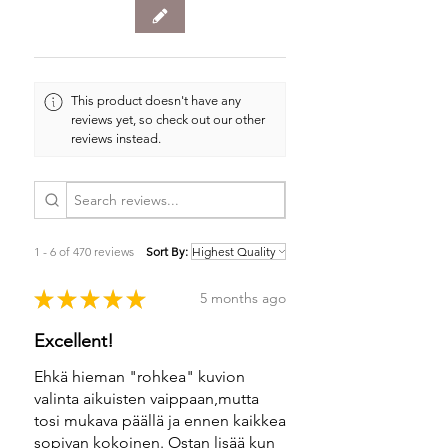
This product doesn't have any
reviews yet, so check out our other
reviews instead.
1 - 6 of 470 reviews
Sort By:
★
★
★
★
★
5 months ago
Excellent!
Ehkä hieman "rohkea" kuvion
valinta aikuisten vaippaan,mutta
tosi mukava päällä ja ennen kaikkea
sopivan kokoinen. Ostan lisää kun