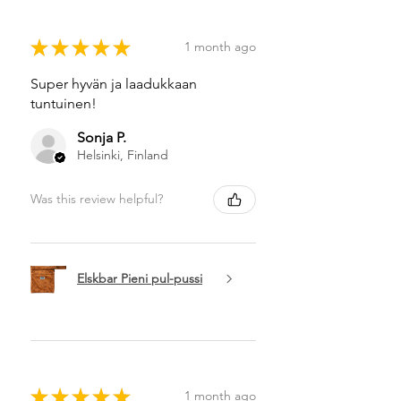
★
★
★
★
★
1 month ago
Super hyvän ja laadukkaan
tuntuinen!
Sonja P.
Helsinki, Finland
Was this review helpful?
Elskbar Pieni pul-pussi
★
★
★
★
★
1 month ago