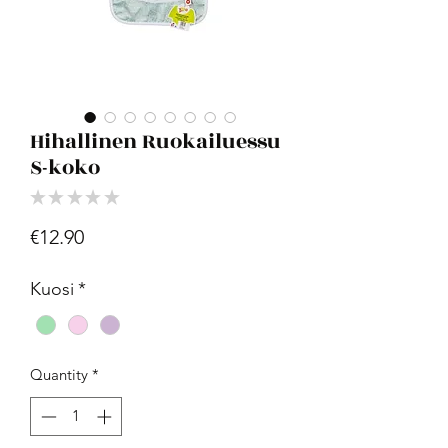
Hihallinen Ruokailuessu
S-koko
★
★
★
★
★
0
Price
€12.90
Kuosi
*
Quantity
*