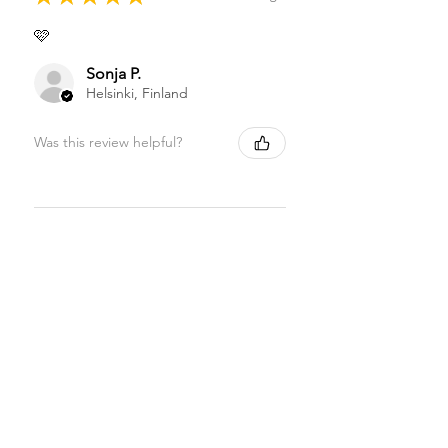
🩷
Sonja P.
Helsinki, Finland
Was this review helpful?
★
★
★
★
★
1 month ago
Highly recommended!
Sonja P.
Helsinki, Finland
Was this review helpful?