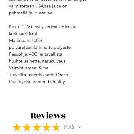
valmistetaan USA:ssa ja se on
pehmeää ja joustavaa.
Koko: 1-2v (Leveys edestä 30cm x
korkeus 40cm)
Materiaali: 100%
polyuretaanilaminoitu polyester
Pesuohje: 40C, ei tavallista
huuhteluainetta, narukuivaus
Valmistusmaa: Kiina
Turvallisuussertifikaatit: Czech
Quality/Guaranteed Quality
Reviews
★
★
★
★
★
470
470