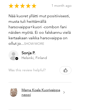
★
★
★
★
★
1 month ago
Nää kuoret yllätti mut positiivisesti,
musta tuli heittämällä
harsovaippa+kuori -combon fani
näiden myötä. Ei oo falskannu vielä
kertaakaan vaikka harsovaippa on
ollut jo...
SHOW MORE
Sonja P.
Helsinki, Finland
Was this review helpful?
Mama Koala Kuorivaippa
neppi