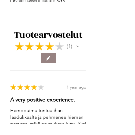
Turvallisuussertifikaatti: SGS
Tuotearvostelut
★
★
★
★
★
1
1
★
★
★
★
★
1 year ago
A very positive experience.
Hamppuimu tuntuu ihan
laadukkaalta ja pehmenee hieman
pesussa, mikä on mukava juttu. Yksi
asia, mikä kuitenkin hieman