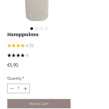
Hamppuimu
★
★
★
★
★
1
1
★
★
★
★
★
1
Price
€5.90
Quantity
*
Add to Cart