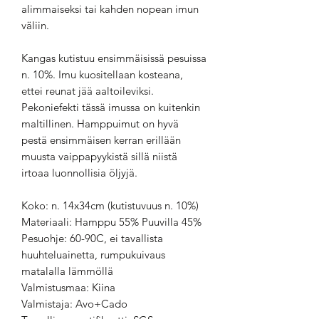
alimmaiseksi tai kahden nopean imun
väliin.
Kangas kutistuu ensimmäisissä pesuissa
n. 10%. Imu kuositellaan kosteana,
ettei reunat jää aaltoileviksi.
Pekoniefekti tässä imussa on kuitenkin
maltillinen. Hamppuimut on hyvä
pestä ensimmäisen kerran erillään
muusta vaippapyykistä sillä niistä
irtoaa luonnollisia öljyjä.
Koko: n. 14x34cm (kutistuvuus n. 10%)
Materiaali: Hamppu 55% Puuvilla 45%
Pesuohje: 60-90C, ei tavallista
huuhteluainetta, rumpukuivaus
matalalla lämmöllä
Valmistusmaa: Kiina
Valmistaja: Avo+Cado