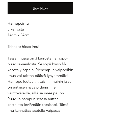
Buy Now
Hamppuimu
3 kerrosta
14cm x 34cm
Tehokas hidas imu!
Tässä imussa on 3 kerrosta hamppu-
puuvilla-neulosta. Se sopii hyvin M-
koosta ylöspäin. Pienempiin vaippoihin
imua voi taittaa päästä lyhyemmäksi.
Hamppu luetaan hitaisiin imuihin ja se
on erityisen hyvä pidemmille
vaihtoväleille, sillä se imee paljon.
Puuvilla hampun seassa auttaa
kosteutta leviämään tasaisesti. Tämä
imu kannattaa asetella vaipassa