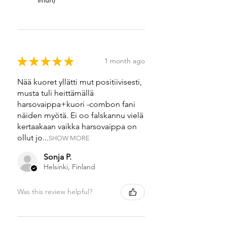
★
★
★
★
★
1 month ago
Nää kuoret yllätti mut positiivisesti,
musta tuli heittämällä
harsovaippa+kuori -combon fani
näiden myötä. Ei oo falskannu vielä
kertaakaan vaikka harsovaippa on
ollut jo...
SHOW MORE
Sonja P.
Helsinki, Finland
Was this review helpful?