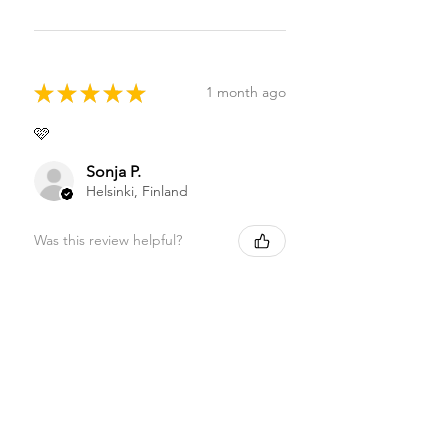
★
★
★
★
★
1 month ago
🩷
Sonja P.
Helsinki, Finland
Was this review helpful?
★
★
★
★
★
1 month ago
Highly recommended!
Sonja P.