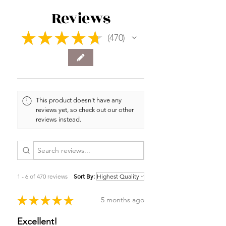
Reviews
★
★
★
★
★
470
470
This product doesn't have any
reviews yet, so check out our other
reviews instead.
1 - 6 of 470 reviews
Sort By:
★
★
★
★
★
5 months ago
Excellent!