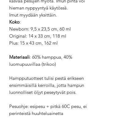
kasvaa pesujen myötä. Imun pinta voi
hieman nyppyyntyä käytössä.
Imut myydään yksittäin.
Koko
:
Newborn: 9,5 x 23,5 cm, 60 ml
Original: 14 x 33 cm, 118 ml
Plus: 15 x 43 cm, 162 ml
Materiaali
: 60% hamppua, 40%
luomupuuvillaa (trikoo)
Hampputuotteet tulisi pestä erikseen
ensimmäisillä kerroilla, jotta hampun
luonnolliset öljyt peseytyvät pois.
Pesuohje: esipesu + pitkä 60C pesu, ei
perinteistä huuhteluainetta