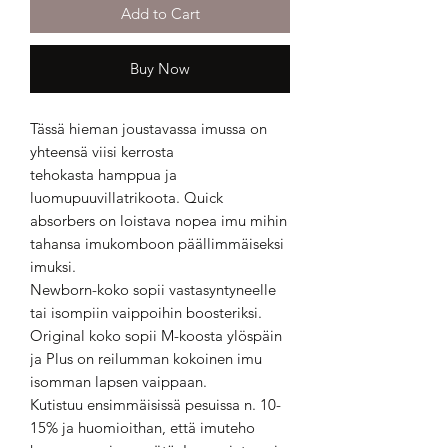
Add to Cart
Buy Now
Tässä hieman joustavassa imussa on
yhteensä viisi kerrosta
tehokasta hamppua ja
luomupuuvillatrikoota. Quick
absorbers on loistava nopea imu mihin
tahansa imukomboon päällimmäiseksi
imuksi.
Newborn-koko sopii vastasyntyneelle
tai isompiin vaippoihin boosteriksi.
Original koko sopii M-koosta ylöspäin
ja Plus on reilumman kokoinen imu
isomman lapsen vaippaan.
Kutistuu ensimmäisissä pesuissa n. 10-
15% ja huomioithan, että imuteho