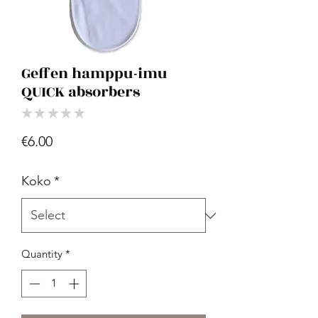
Geffen hamppu-imu
QUICK absorbers
★
★
★
★
★
0
Price
€6.00
Koko
*
Quantity
*