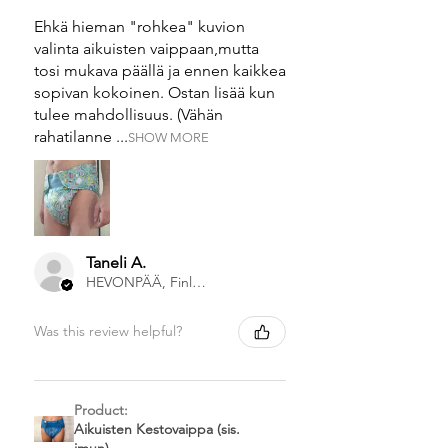
Ehkä hieman "rohkea" kuvion
valinta aikuisten vaippaan,mutta
tosi mukava päällä ja ennen kaikkea
sopivan kokoinen. Ostan lisää kun
tulee mahdollisuus. (Vähän
rahatilanne ...
SHOW MORE
Taneli A.
HEVONPÄÄ, Finland
Was this review helpful?
Product:
Aikuisten Kestovaippa (sis.
imun)