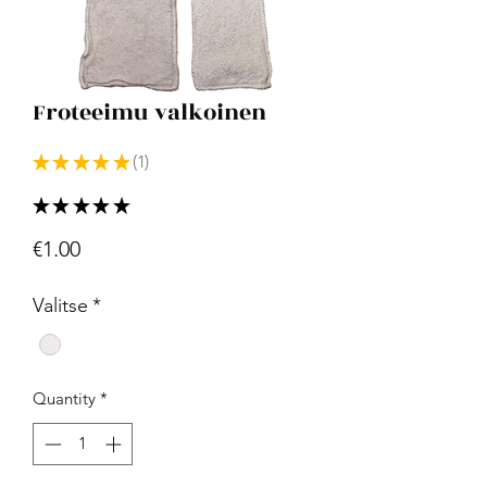
Froteeimu valkoinen
★
★
★
★
★
1
1
★
★
★
★
★
1
Price
€1.00
Valitse
*
Quantity
*