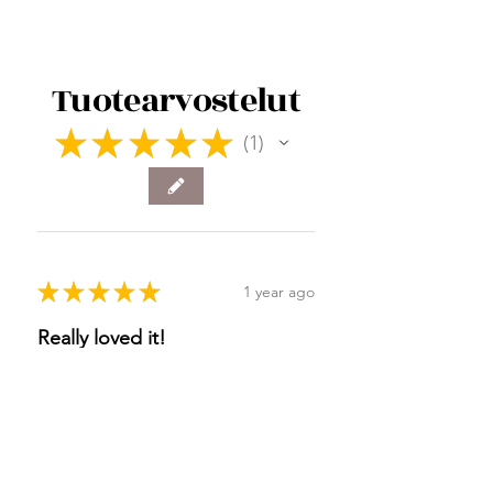
Tuotearvostelut
★
★
★
★
★
1
1
★
★
★
★
★
1 year ago
Really loved it!
Tosi hyvä.
Katriina H.
Joensuu, Finland