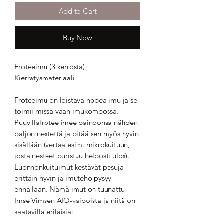
Add to Cart
Buy Now
Froteeimu (3 kerrosta)
Kierrätysmateriaali
Froteeimu on loistava nopea imu ja se
toimii missä vaan imukombossa.
Puuvillafrotee imee painoonsa nähden
paljon nestettä ja pitää sen myös hyvin
sisällään (vertaa esim. mikrokuituun,
josta nesteet puristuu helposti ulos).
Luonnonkuituimut kestävät pesuja
erittäin hyvin ja imuteho pysyy
ennallaan. Nämä imut on tuunattu
Imse Vimsen AIO-vaipoista ja niitä on
saatavilla erilaisia: