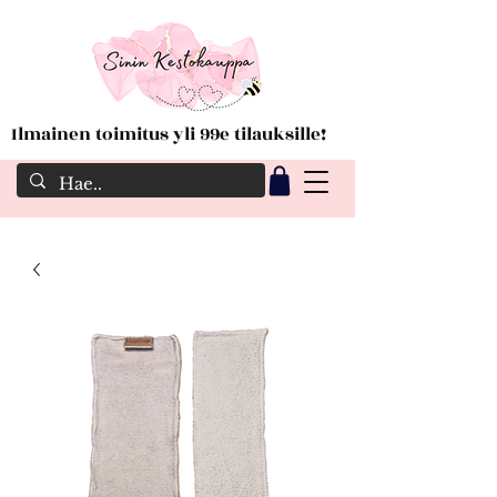
Ilmainen toimitus yli 99e tilauksille!