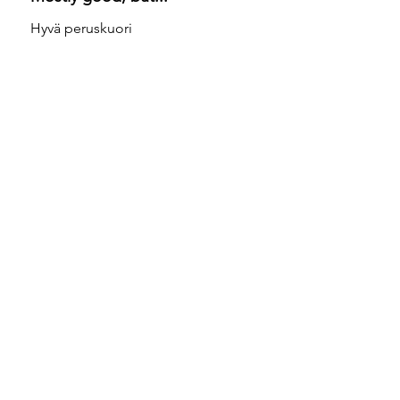
Hyvä peruskuori
Elina S.
HELSINKI, Finland
Was this review helpful?
★
★
★
★
★
2 years ago
Hyvä istuvuus myös hoikalle
vauvalle.
Essi K.
Tampere, Finland
Was this review helpful?