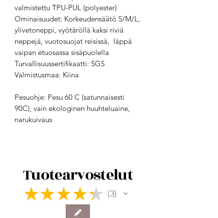
valmistettu TPU-PUL (polyester)
Ominaisuudet: Korkeudensäätö S/M/L,
ylivetoneppi, vyötäröllä kaksi riviä
neppejä, vuotosuojat reisissä, läppä
vaipan etuosassa sisäpuolella
Turvallisuussertifikaatti: SGS
Valmistusmaa: Kiina
Pesuohje: Pesu 60 C (satunnaisesti
90C), vain ekologinen huuhteluaine,
narukuivaus
Tuotearvostelut
★
★
★
★
★
3
3