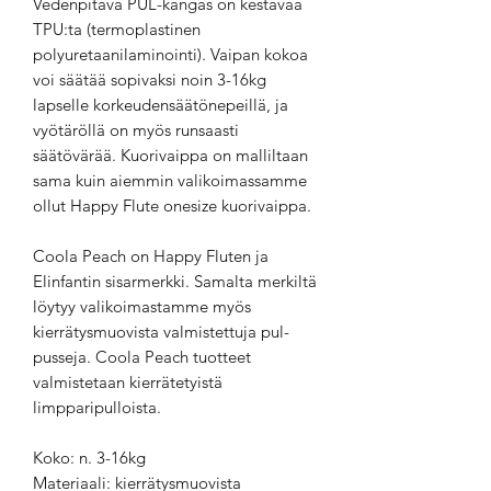
Vedenpitävä PUL-kangas on kestävää
TPU:ta (termoplastinen
polyuretaanilaminointi). Vaipan kokoa
voi säätää sopivaksi noin 3-16kg
lapselle korkeudensäätönepeillä, ja
vyötäröllä on myös runsaasti
säätövärää. Kuorivaippa on malliltaan
sama kuin aiemmin valikoimassamme
ollut Happy Flute onesize kuorivaippa.
Coola Peach on Happy Fluten ja
Elinfantin sisarmerkki. Samalta merkiltä
löytyy valikoimastamme myös
kierrätysmuovista valmistettuja pul-
pusseja. Coola Peach tuotteet
valmistetaan kierrätetyistä
limpparipulloista.
Koko: n. 3-16kg
Materiaali: kierrätysmuovista