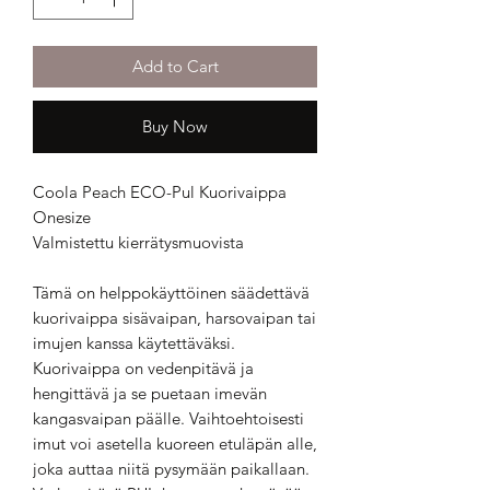
Add to Cart
Buy Now
Coola Peach ECO-Pul Kuorivaippa
Onesize
Valmistettu kierrätysmuovista
Tämä on helppokäyttöinen säädettävä
kuorivaippa sisävaipan, harsovaipan tai
imujen kanssa käytettäväksi.
Kuorivaippa on vedenpitävä ja
hengittävä ja se puetaan imevän
kangasvaipan päälle. Vaihtoehtoisesti
imut voi asetella kuoreen etuläpän alle,
joka auttaa niitä pysymään paikallaan.