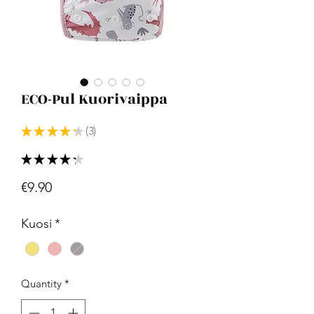
ECO-Pul Kuorivaippa
★
★
★
★
★
3
3
★
★
★
★
★
3
Price
€9.90
Kuosi
*
Quantity
*