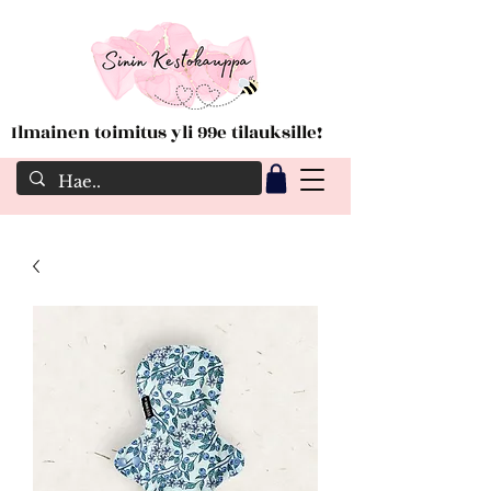
Ilmainen toimitus yli 99e tilauksille!