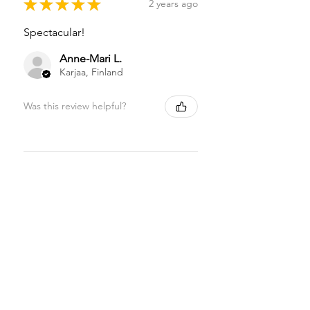
★
★
★
★
★
2 years ago
Spectacular!
Anne-Mari L.
Karjaa, Finland
Was this review helpful?
★
★
★
★
★
2 years ago
Pehmeä ja varmasti suojaava
Muoto ja koko on täydellinen
omille yövuodoilleni!
Elina K.
Sastamala, Finland