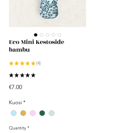
Eco Mini Kestoside
bambu
★
★
★
★
★
4
4
★
★
★
★
★
4
Price
€7.00
Kuosi
*
Quantity
*