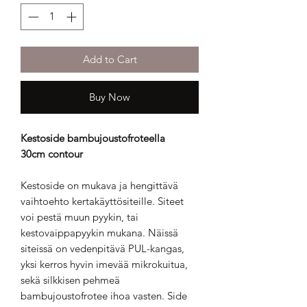
Add to Cart
Buy Now
Kestoside bambujoustofroteella
30cm contour
Kestoside on mukava ja hengittävä
vaihtoehto kertakäyttösiteille. Siteet
voi pestä muun pyykin, tai
kestovaippapyykin mukana. Näissä
siteissä on vedenpitävä PUL-kangas,
yksi kerros hyvin imevää mikrokuitua,
sekä silkkisen pehmeä
bambujoustofrotee ihoa vasten. Side