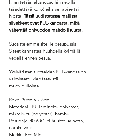
kiinnitetään alushousuihin nepillä
(säädettävä koko) eikä se rapise tai
hiosta.
Tässä uudistetussa mallissa
siivekkeet ovat PUL-kangasta, mikä
vähentää ohivuodon mahdollisuutta.
Suosittelemme siteille
pesupussia
.
Siteet kannattaa huuhdella kylmällä
vedellä ennen pesua.
Yksiväristen tuotteiden PUL-kangas on
valmistettu kierrätetyistä
muovipulloista.
Koko: 30cm x 7-8cm
Materiaali: PU-laminoitu polyester,
mikrokuitu (polyester), bambu
Pesuohje: 40-60C, ei huuhteluainetta,
narukuivaus
Merkki: Eco Mini