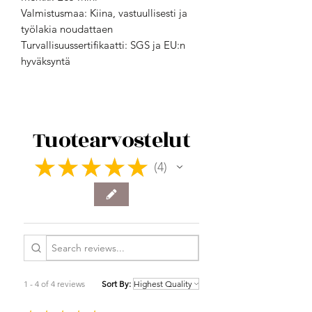
Valmistusmaa: Kiina, vastuullisesti ja
työlakia noudattaen
Turvallisuussertifikaatti: SGS ja EU:n
hyväksyntä
Tuotearvostelut
★
★
★
★
★
4
4
1 - 4 of 4 reviews
Sort By: