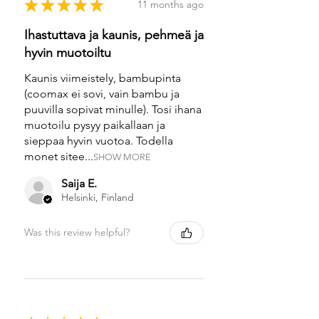
★
★
★
★
★
11 months ago
Ihastuttava ja kaunis, pehmeä ja
hyvin muotoiltu
Kaunis viimeistely, bambupinta
(coomax ei sovi, vain bambu ja
puuvilla sopivat minulle). Tosi ihana
muotoilu pysyy paikallaan ja
sieppaa hyvin vuotoa. Todella
monet sitee...
SHOW MORE
Saija E.
Helsinki, Finland
Was this review helpful?