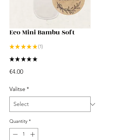
Eco Mini Bambu Soft
★
★
★
★
★
1
1
★
★
★
★
★
1
Price
€4.00
Valitse
*
Quantity
*