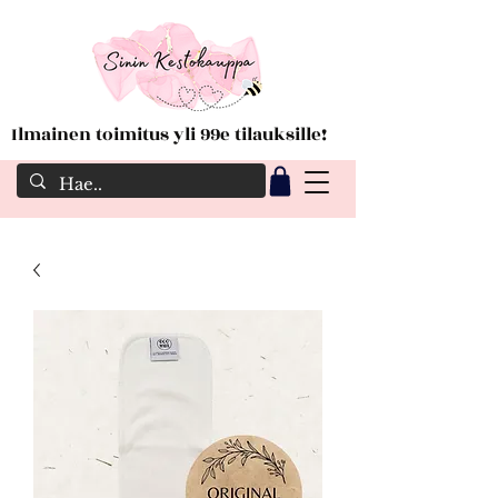
Ilmainen toimitus yli 99e tilauksille!