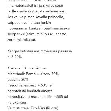
imumateriaaleihin, ja siksi se sopii
isolle osalle käyttäjistä sellaisenaan.
Jos vauva pissaa kovalla paineella,
vaippaan voi laittaa jonkin
nopeamman kankaan päällimmäiseksi
sieppariksi (esim. mini puuvillaharso,
zorb, mikrokuitu).
Kangas kutistuu ensimmäisissä pesuissa
n. 5-10%.
Koko: n. 13cm x 34,5 cm
Materiaali: Bambuviskoosi 70%,
puuvilla 30%
Pesuohje: esipesu + 60C, ei
perinteitstä huuhteluainetta,
rumpukuivaus matalalla lämmöllä tai
narukuivaus
Valmistuttaja: Eco Mini (Ruotsi)