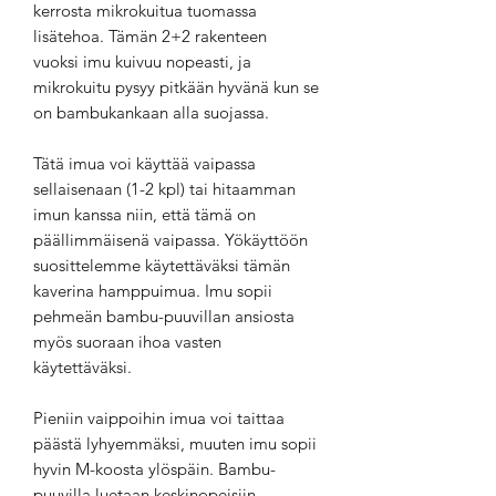
kerrosta mikrokuitua tuomassa
lisätehoa. Tämän 2+2 rakenteen
vuoksi imu kuivuu nopeasti, ja
mikrokuitu pysyy pitkään hyvänä kun se
on bambukankaan alla suojassa.
Tätä imua voi käyttää vaipassa
sellaisenaan (1-2 kpl) tai hitaamman
imun kanssa niin, että tämä on
päällimmäisenä vaipassa. Yökäyttöön
suosittelemme käytettäväksi tämän
kaverina hamppuimua. Imu sopii
pehmeän bambu-puuvillan ansiosta
myös suoraan ihoa vasten
käytettäväksi.
Pieniin vaippoihin imua voi taittaa
päästä lyhyemmäksi, muuten imu sopii
hyvin M-koosta ylöspäin. Bambu-
puuvilla luetaan keskinopeisiin