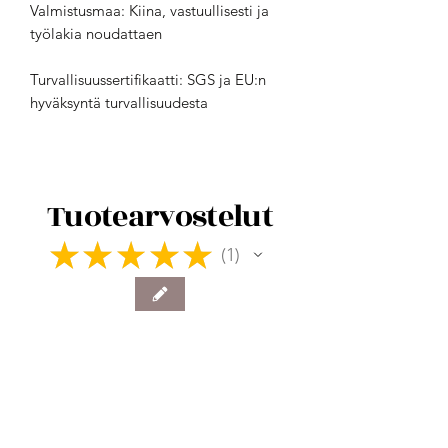
Valmistusmaa: Kiina, vastuullisesti ja
työlakia noudattaen
Turvallisuussertifikaatti: SGS ja EU:n
hyväksyntä turvallisuudesta
Tuotearvostelut
★
★
★
★
★
1
1
★
★
★
★
★
3 years ago
Pehmeä