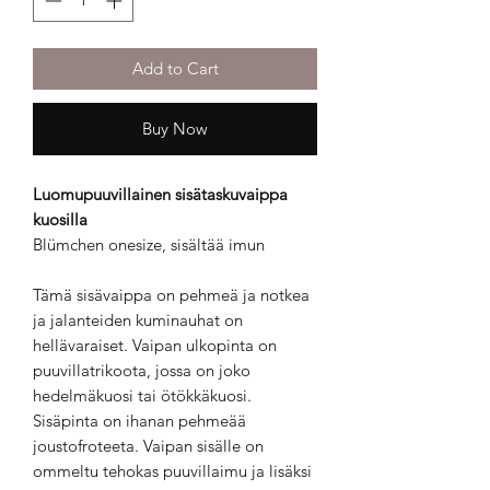
Add to Cart
Buy Now
Luomupuuvillainen sisätaskuvaippa
kuosilla
Blümchen onesize, sisältää imun
Tämä sisävaippa on pehmeä ja notkea
ja jalanteiden kuminauhat on
hellävaraiset. Vaipan ulkopinta on
puuvillatrikoota, jossa on joko
hedelmäkuosi tai ötökkäkuosi.
Sisäpinta on ihanan pehmeää
joustofroteeta. Vaipan sisälle on
ommeltu tehokas puuvillaimu ja lisäksi