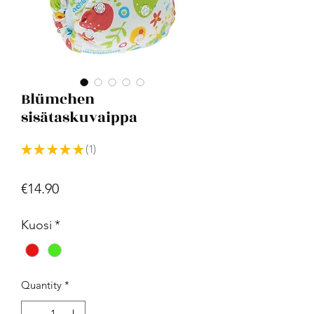
Blümchen
sisätaskuvaippa
★
★
★
★
★
1
1
Price
€14.90
Kuosi
*
Quantity
*