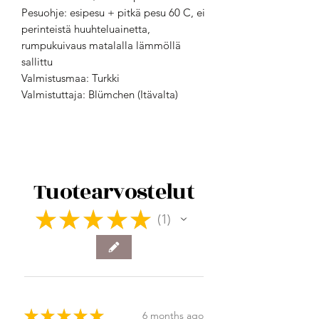
Pesuohje: esipesu + pitkä pesu 60 C, ei
perinteistä huuhteluainetta,
rumpukuivaus matalalla lämmöllä
sallittu
Valmistusmaa: Turkki
Valmistuttaja: Blümchen (Itävalta)
Tuotearvostelut
★
★
★
★
★
1
1
★
★
★
★
★
6 months ago