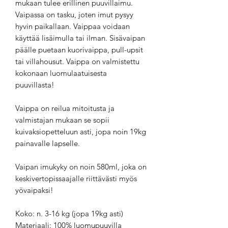
mukaan tulee erillinen puuvillaimu.
Vaipassa on tasku, joten imut pysyy
hyvin paikallaan. Vaippaa voidaan
käyttää lisäimulla tai ilman. Sisävaipan
päälle puetaan kuorivaippa, pull-upsit
tai villahousut. Vaippa on valmistettu
kokonaan luomulaatuisesta
puuvillasta!
Vaippa on reilua mitoitusta ja
valmistajan mukaan se sopii
kuivaksiopetteluun asti, jopa noin 19kg
painavalle lapselle.
Vaipan imukyky on noin 580ml, joka on
keskivertopissaajalle riittävästi myös
yövaipaksi!
Koko: n. 3-16 kg (jopa 19kg asti)
Materiaali: 100% luomupuuvilla