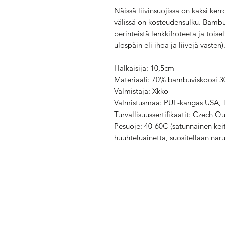
Näissä liivinsuojissa on kaksi ke
välissä on kosteudensulku. Bambu
perinteistä lenkkifroteeta ja toise
ulospäin eli ihoa ja liivejä vasten)
Halkaisija: 10,5cm
Materiaali: 70% bambuviskoosi 3
Valmistaja: Xkko
Valmistusmaa: PUL-kangas USA, 
Turvallisuussertifikaatit: Czech 
Pesuoje: 40-60C (satunnainen keitt
huuhteluainetta, suositellaan nar