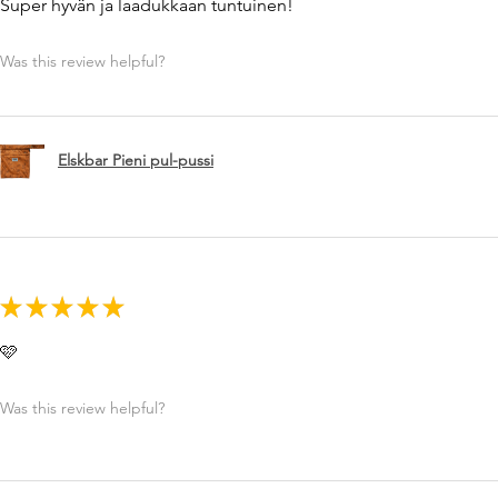
Super hyvän ja laadukkaan tuntuinen!
Was this review helpful?
Elskbar Pieni pul-pussi
★
★
★
★
★
🩷
Was this review helpful?