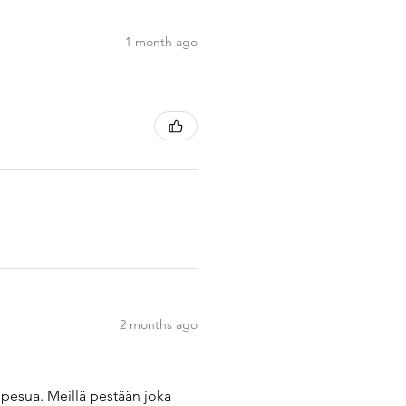
1 month ago
2 months ago
t pesua. Meillä pestään joka