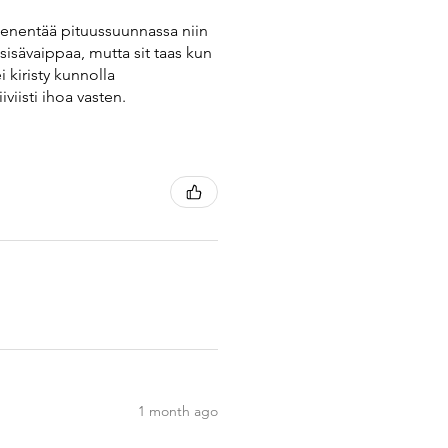
pienentää pituussuunnassa niin
sisävaippaa, mutta sit taas kun
 kiristy kunnolla
viisti ihoa vasten.
1 month ago