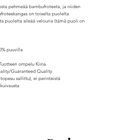
rrosta pehmeää bambufroteeta, ja niiden
froteekangas on toiselta puolelta
lta puolelta sileää velouria (tämä puoli on
.
0% puuvilla
Tuotteen ompelu Kiina
Quality/Guaranteed Quality
opesu sallittu), ei perinteistä
ukuivausta