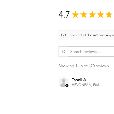
4.7
★
★
★
★
★
This product doesn't have any re
Showing 1 - 6 of 470 reviews.
Taneli A.
HEVONPÄÄ, Finland