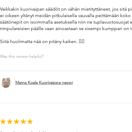
Vaikkakin kuorivaipan säädöt on vähän mietityttäneet, jos sitä 
ei oikeen yltänyt meidän pitkulaisella vauvalla peittämään koko 
säätönepit on isoimmalla asetuksella niin ne tuplavuotosuojat ei
rimpulareisien päälle vaan ainoastaan se sisempi kumppari on tii
Siitä huolimatta nää on pitäny kaiken. 👌🏼
Was this review helpful?
Mama Koala Kuorivaippa neppi
★
★
★
★
★