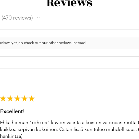
Reviews
470
reviews
470
views yet, so check out our other reviews instead.
★
★
★
★
★
Excellent!
Ehkä hieman "rohkea" kuvion valinta aikuisten vaippaan,mutta 
kaikkea sopivan kokoinen. Ostan lisää kun tulee mahdollisuus. 
hankintaa).