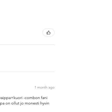
1 month ago
rsovaippa+kuori -combon fani
pa on ollut jo monesti hyvin