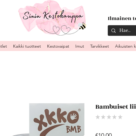
Ilmainen to
tlet
Kaikki tuotteet
Kestovaipat
Imut
Tarvikkeet
Aikuisten 
Bambuiset lii
★
★
★
★
★
0
Price
€10.00