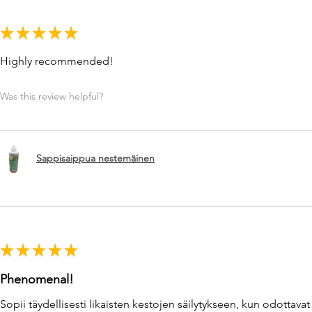
★
★
★
★
★
Highly recommended!
Was this review helpful?
Sappisaippua nestemäinen
★
★
★
★
★
Phenomenal!
Sopii täydellisesti likaisten kestojen säilytykseen, kun odottava