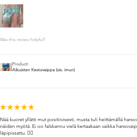
Was this review helpful?
Product:
Aikuisten Kestovaippa (sis. imun)
★
★
★
★
★
Nää kuoret yllätti mut positiivisesti, musta tuli heittämällä ha
näiden myötä. Ei oo falskannu vielä kertaakaan vaikka harsovaip
läpipissattu. 👌🏼