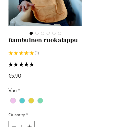
Bambuinen ruokalappu
★
★
★
★
★
1
1
★
★
★
★
★
1
Price
€5.90
Väri
*
Quantity
*