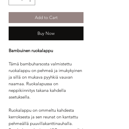
Add to Cart
Buy Now
Bambuinen ruokalappu
Tämä bambuharsosta valmistettu
ruokalappu on pehmeä ja imukykyinen
ja sillä on mukava pyyhkiä vauvan
naamaa. Ruokalapussa on
neppikiinnitys takana kahdella
asetuksella.
Ruokalappu on ommeltu kahdesta
kerroksesta ja sen reunat on kantattu
pehmeällä puuvillakanttinauhalla.