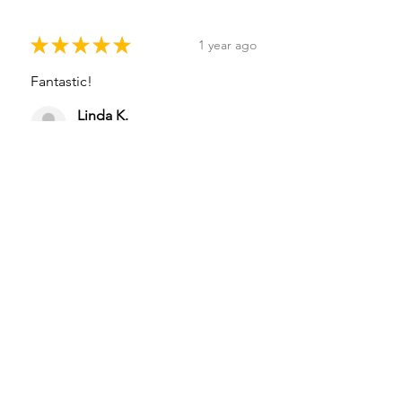
★
★
★
★
★
1 year ago
Fantastic!
Linda K.
Joensuu, Finland
Was this review helpful?
Uutuus