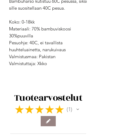
Bambuharso kutistuu 60C pesussa, siksi
sille suositellaan 40C pesua.
Koko: 0-18kk
Materiaali: 70% bambuviskoosi
30%puuvilla
Pesuohje: 40C, ei tavallista
huuhteluainetta, narukuivaus
Valmistusmaa: Pakistan
Valmistuttaja: Xkko
Tuotearvostelut
★
★
★
★
★
1
1