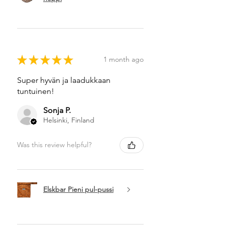
★
★
★
★
★
1 month ago
Super hyvän ja laadukkaan
tuntuinen!
Sonja P.
Helsinki, Finland
Was this review helpful?
Elskbar Pieni pul-pussi