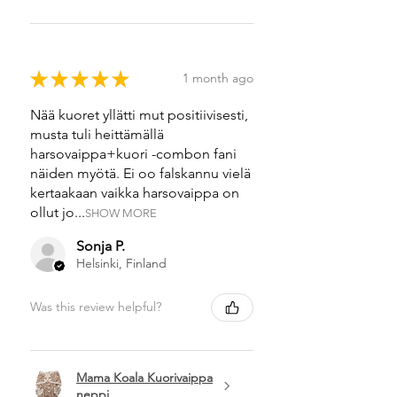
★
★
★
★
★
1 month ago
Nää kuoret yllätti mut positiivisesti,
musta tuli heittämällä
harsovaippa+kuori -combon fani
näiden myötä. Ei oo falskannu vielä
kertaakaan vaikka harsovaippa on
ollut jo...
SHOW MORE
Sonja P.
Helsinki, Finland
Was this review helpful?
Mama Koala Kuorivaippa
neppi