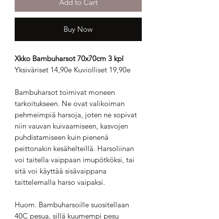
Add to Cart
Buy Now
Xkko Bambuharsot 70x70cm 3 kpl
Yksiväriset 14,90e Kuviolliset 19,90e
Bambuharsot toimivat moneen
tarkoitukseen. Ne ovat valikoiman
pehmeimpiä harsoja, joten ne sopivat
niin vauvan kuivaamiseen, kasvojen
puhdistamiseen kuin pienenä
peittonakin kesähelteillä. Harsoliinan
voi taitella vaippaan imupötköksi, tai
sitä voi käyttää sisävaippana
taittelemalla harso vaipaksi.
Huom. Bambuharsoille suositellaan
40C pesua, sillä kuumempi pesu