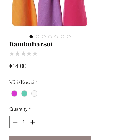
Bambuharsot
★
★
★
★
★
0
Price
€14.00
Väri/Kuosi
*
Quantity
*