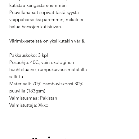
kutistaa kangasta enemmän.
Puuvillaharsot sopivat tästä syystä
vaippaharsoiksi paremmin, mikäli ei
halua harsojen kutistuvan.
Värimix-seteissä on yksi kutakin väriä.
Pakkauskoko: 3 kpl
Pesuohje: 40C, vain ekologinen
huuhteluaine, rumpukuivaus matalalla
sallittu
Materiaali: 70% bambuviskoosi 30%
puuvilla (183gsm)
Valmistusmaa: Pakistan
Valmistuttaja: Xkko