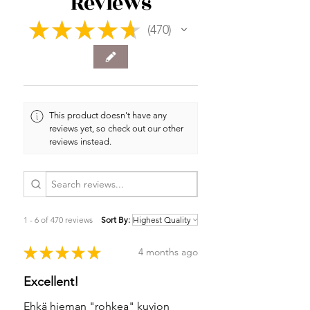
Reviews
★
★
★
★
★
470
470
This product doesn't have any
reviews yet, so check out our other
reviews instead.
1 - 6 of 470 reviews
Sort By:
★
★
★
★
★
4 months ago
Excellent!
Ehkä hieman "rohkea" kuvion