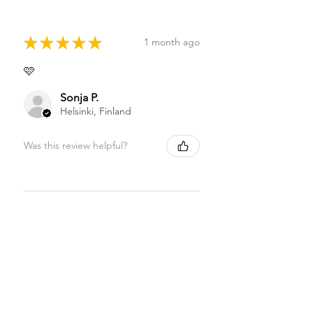
★
★
★
★
★
1 month ago
🩷
Sonja P.
Helsinki, Finland
Was this review helpful?
★
★
★
★
★
1 month ago
Highly recommended!
Sonja P.
Helsinki, Finland