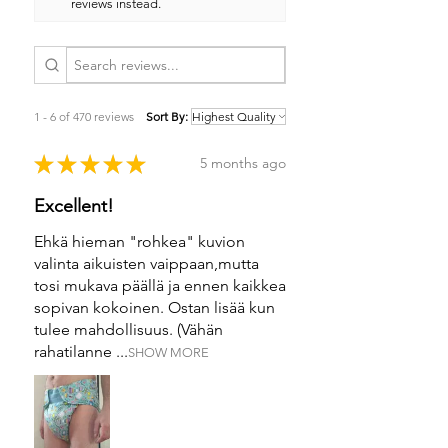
reviews instead.
1 - 6 of 470 reviews
Sort By:
★
★
★
★
★
5 months ago
Excellent!
Ehkä hieman "rohkea" kuvion
valinta aikuisten vaippaan,mutta
tosi mukava päällä ja ennen kaikkea
sopivan kokoinen. Ostan lisää kun
tulee mahdollisuus. (Vähän
rahatilanne ...
SHOW MORE