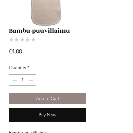
Bambu-puuvillaimu
★
★
★
★
★
0
Price
€4.00
Quantity
*
Add to Cart
Buy Now
Bambu-puuvillaimu