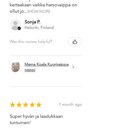
kertaakaan vaikka harsovaippa on
ollut jo...
SHOW MORE
Sonja P.
Helsinki, Finland
Was this review helpful?
Mama Koala Kuorivaippa
neppi
★
★
★
★
★
1 month ago
Super hyvän ja laadukkaan
tuntuinen!