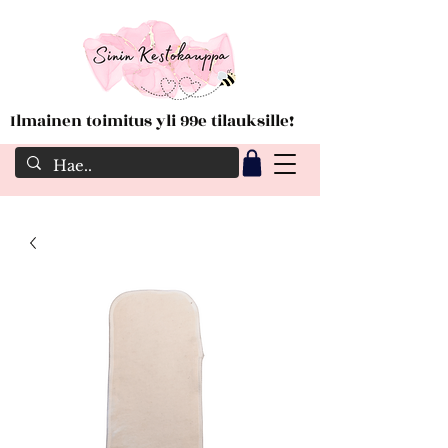
Ilmainen toimitus yli 99e tilauksille!