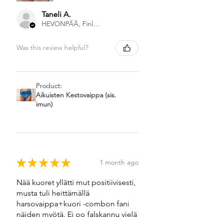
Taneli A.
HEVONPÄÄ, Finland
Was this review helpful?
Product:
Aikuisten Kestovaippa (sis.
imun)
★
★
★
★
★
1 month ago
Nää kuoret yllätti mut positiivisesti,
musta tuli heittämällä
harsovaippa+kuori -combon fani
näiden myötä. Ei oo falskannu vielä