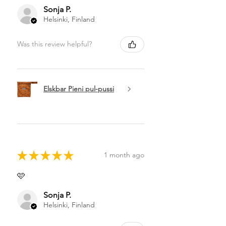
Sonja P.
Helsinki, Finland
Was this review helpful?
Elskbar Pieni pul-pussi
★
★
★
★
★
1 month ago
🩷
Sonja P.
Helsinki, Finland