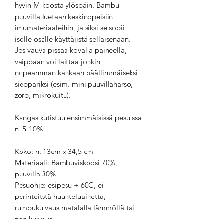
hyvin M-koosta ylöspäin. Bambu-
puuvilla luetaan keskinopeisiin
imumateriaaleihin, ja siksi se sopii
isolle osalle käyttäjistä sellaisenaan.
Jos vauva pissaa kovalla paineella,
vaippaan voi laittaa jonkin
nopeamman kankaan päällimmäiseksi
sieppariksi (esim. mini puuvillaharso,
zorb, mikrokuitu).
Kangas kutistuu ensimmäisissä pesuissa
n. 5-10%.
Koko: n. 13cm x 34,5 cm
Materiaali: Bambuviskoosi 70%,
puuvilla 30%
Pesuohje: esipesu + 60C, ei
perinteitstä huuhteluainetta,
rumpukuivaus matalalla lämmöllä tai
narukuivaus