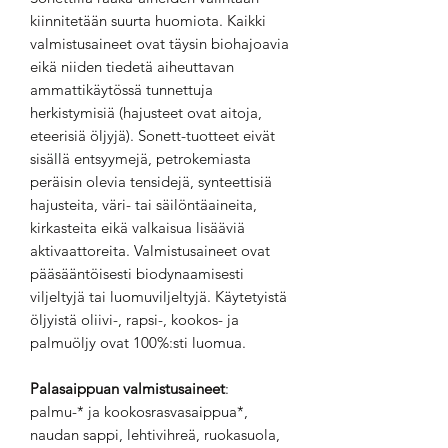
kiinnitetään suurta huomiota. Kaikki
valmistusaineet ovat täysin biohajoavia
eikä niiden tiedetä aiheuttavan
ammattikäytössä tunnettuja
herkistymisiä (hajusteet ovat aitoja,
eteerisiä öljyjä). Sonett-tuotteet eivät
sisällä entsyymejä, petrokemiasta
peräisin olevia tensidejä, synteettisiä
hajusteita, väri- tai säilöntäaineita,
kirkasteita eikä valkaisua lisääviä
aktivaattoreita. Valmistusaineet ovat
pääsääntöisesti biodynaamisesti
viljeltyjä tai luomuviljeltyjä. Käytetyistä
öljyistä oliivi-, rapsi-, kookos- ja
palmuöljy ovat 100%:sti luomua.
Palasaippuan valmistusaineet
:
palmu-* ja kookosrasvasaippua*,
naudan sappi, lehtivihreä, ruokasuola,