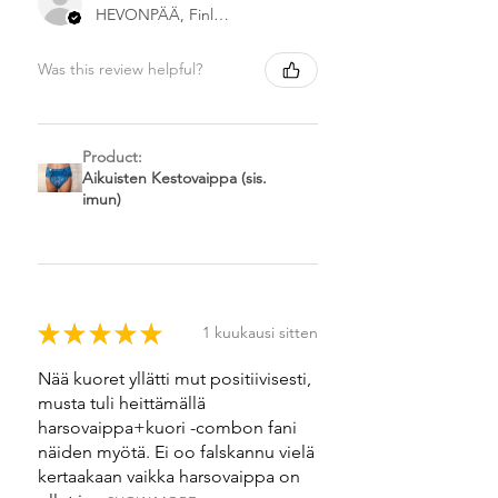
HEVONPÄÄ, Finland
Was this review helpful?
Product:
Aikuisten Kestovaippa (sis.
imun)
★
★
★
★
★
1 kuukausi sitten
Nää kuoret yllätti mut positiivisesti,
musta tuli heittämällä
harsovaippa+kuori -combon fani
näiden myötä. Ei oo falskannu vielä
kertaakaan vaikka harsovaippa on