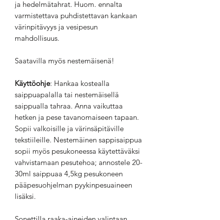
ja hedelmätahrat. Huom. ennalta
varmistettava puhdistettavan kankaan
värinpitävyys ja vesipesun
mahdollisuus.
Saatavilla myös nestemäisenä!
Käyttöohje
: Hankaa kostealla
saippuapalalla tai nestemäisellä
saippualla tahraa. Anna vaikuttaa
hetken ja pese tavanomaiseen tapaan.
Sopii valkoisille ja värinsäpitäville
tekstiileille. Nestemäinen sappisaippua
sopii myös pesukoneessa käytettäväksi
vahvistamaan pesutehoa; annostele 20-
30ml saippuaa 4,5kg pesukoneen
pääpesuohjelman pyykinpesuaineen
lisäksi.
Sonettilla raaka-aineiden valintaan