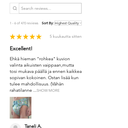
1 - 6 of 470 reviews
Sort By:
★
★
★
★
★
5 kuukautta sitten
Excellent!
Ehkä hieman "rohkea" kuvion
valinta aikuisten vaippaan,mutta
tosi mukava päällä ja ennen kaikkea
sopivan kokoinen. Ostan lisää kun
tulee mahdollisuus. (Vähän
rahatilanne ...
SHOW MORE
Taneli A.