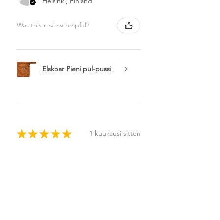
Helsinki, Finland
Was this review helpful?
Elskbar Pieni pul-pussi
★
★
★
★
★
1 kuukausi sitten
🩷
Sonja P.
Helsinki, Finland
Was this review helpful?