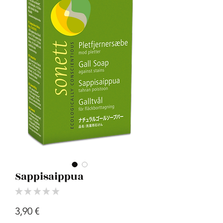
Sappisaippua
★
★
★
★
★
0
Hinta
3,90 €