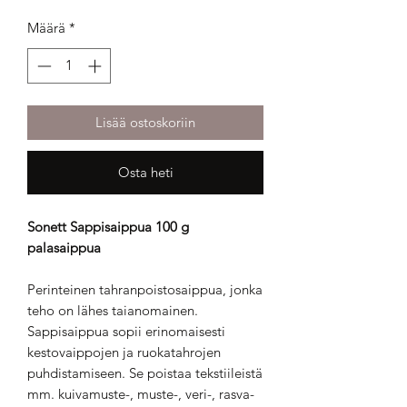
Määrä
*
Lisää ostoskoriin
Osta heti
Sonett Sappisaippua 100 g
palasaippua
Perinteinen tahranpoistosaippua, jonka
teho on lähes taianomainen.
Sappisaippua sopii erinomaisesti
kestovaippojen ja ruokatahrojen
puhdistamiseen. Se poistaa tekstiileistä
mm. kuivamuste-, muste-, veri-, rasva-