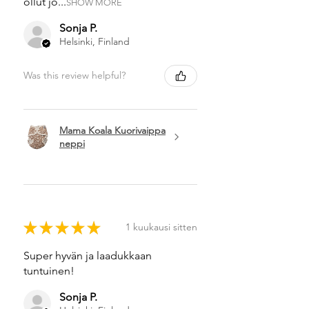
ollut jo...
SHOW MORE
Sonja P.
Helsinki, Finland
Was this review helpful?
Mama Koala Kuorivaippa
neppi
★
★
★
★
★
1 kuukausi sitten
Super hyvän ja laadukkaan
tuntuinen!
Sonja P.