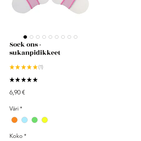
Sock ons -
sukanpidikkeet
★
★
★
★
★
1
1
★
★
★
★
★
1
Hinta
6,90 €
Väri
*
Koko
*