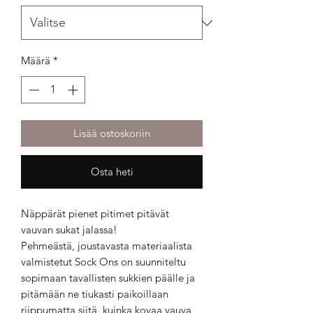
Määrä
*
Lisää ostoskoriin
Osta heti
Näppärät pienet pitimet pitävät
vauvan sukat jalassa!
Pehmeästä, joustavasta materiaalista
valmistetut Sock Ons on suunniteltu
sopimaan tavallisten sukkien päälle ja
pitämään ne tiukasti paikoillaan
riippumatta siitä, kuinka kovaa vauva