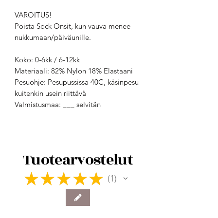
VAROITUS!
Poista Sock Onsit, kun vauva menee
nukkumaan/päiväunille.
Koko: 0-6kk / 6-12kk
Materiaali: 82% Nylon 18% Elastaani
Pesuohje: Pesupussissa 40C, käsinpesu
kuitenkin usein riittävä
Valmistusmaa: ___ selvitän
Tuotearvostelut
★
★
★
★
★
1
1