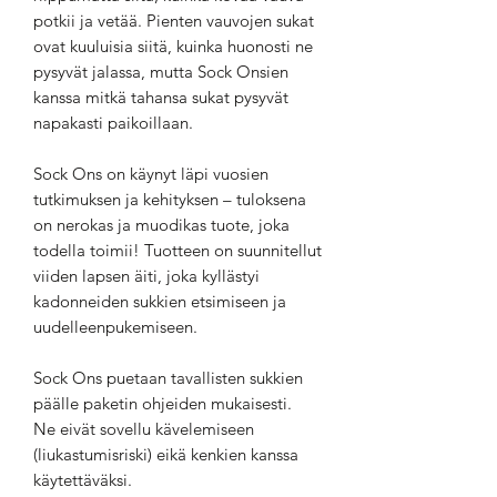
potkii ja vetää. Pienten vauvojen sukat
ovat kuuluisia siitä, kuinka huonosti ne
pysyvät jalassa, mutta Sock Onsien
kanssa mitkä tahansa sukat pysyvät
napakasti paikoillaan.
Sock Ons on käynyt läpi vuosien
tutkimuksen ja kehityksen – tuloksena
on nerokas ja muodikas tuote, joka
todella toimii! Tuotteen on suunnitellut
viiden lapsen äiti, joka kyllästyi
kadonneiden sukkien etsimiseen ja
uudelleenpukemiseen.
Sock Ons puetaan tavallisten sukkien
päälle paketin ohjeiden mukaisesti.
Ne eivät sovellu kävelemiseen
(liukastumisriski) eikä kenkien kanssa
käytettäväksi.