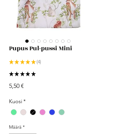
Pupus Pul-pussi Mini
★
★
★
★
★
4
4
★
★
★
★
★
4
Hinta
5,50 €
Kuosi
*
Määrä
*