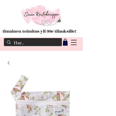
Ilmainen toimitus yli 99e tilauksille!