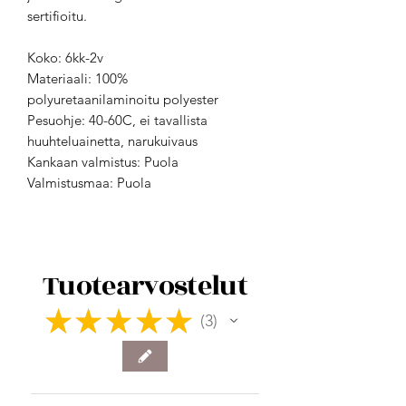
sertifioitu.
Koko: 6kk-2v
Materiaali: 100%
polyuretaanilaminoitu polyester
Pesuohje: 40-60C, ei tavallista
huuhteluainetta, narukuivaus
Kankaan valmistus: Puola
Valmistusmaa: Puola
Tuotearvostelut
★
★
★
★
★
3
3