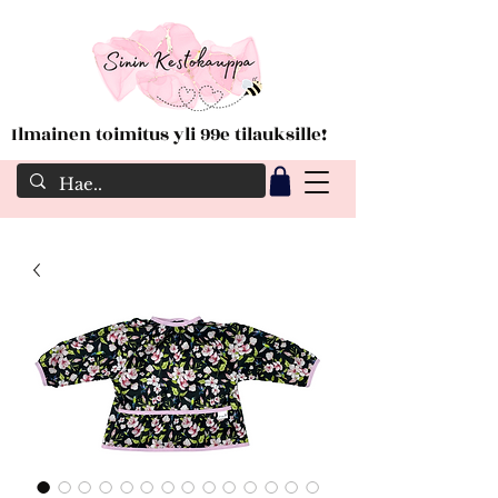
Ilmainen toimitus yli 99e tilauksille!