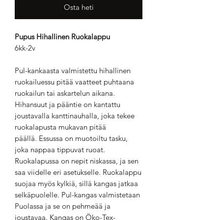
Osta heti
Pupus Hihallinen Ruokalappu
6kk-2v
Pul-kankaasta valmistettu hihallinen
ruokailuessu pitää vaatteet puhtaana
ruokailun tai askartelun aikana.
Hihansuut ja pääntie on kantattu
joustavalla kanttinauhalla, joka tekee
ruokalapusta mukavan pitää
päällä. Essussa on muotoiltu tasku,
joka nappaa tippuvat ruoat.
Ruokalapussa on nepit niskassa, ja sen
saa viidelle eri asetukselle. Ruokalappu
suojaa myös kylkiä, sillä kangas jatkaa
selkäpuolelle. Pul-kangas valmistetaan
Puolassa ja se on pehmeää ja
joustavaa. Kangas on Öko-Tex-