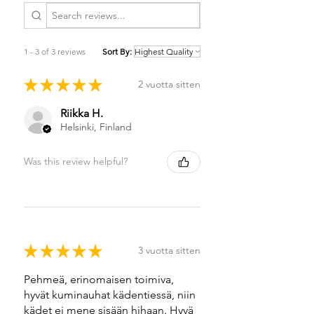
1 - 3 of 3 reviews
Sort By:
★
★
★
★
★
2 vuotta sitten
Riikka H.
Helsinki, Finland
Was this review helpful?
★
★
★
★
★
3 vuotta sitten
Pehmeä, erinomaisen toimiva,
hyvät kuminauhat kädentiessä, niin
kädet ei mene sisään hihaan. Hyvä