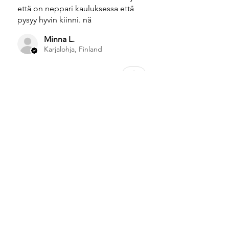
että on neppari kauluksessa että
pysyy hyvin kiinni. nä
Minna L.
Karjalohja, Finland
Was this review helpful?
★
★
★
★
★
3 vuotta sitten
Laura S.
Auvainen, Finland
Was this review helpful?