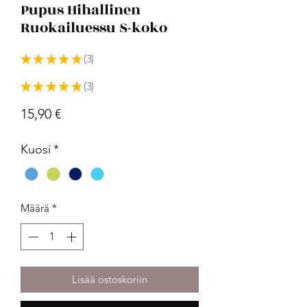
Pupus Hihallinen
Ruokailuessu S-koko
★
★
★
★
★
3
3
★
★
★
★
★
3
3
Hinta
15,90 €
Kuosi
*
Määrä
*
Lisää ostoskoriin